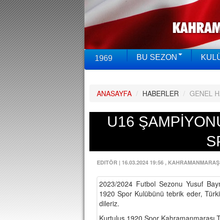
BU SEZON
KUL
1969
ANASAYFA
/
HABERLER
/
GENEL 
U16 ŞAMPİYON
S
EDITÖR
|
16.03.2024 19:56
, KAHRAMANMARAŞ
2023/2024 Futbol Sezonu Yusuf Bay
1920 Spor Kulübünü tebrik eder, Türk
dileriz.
Kurtuluş 1920 Spor Kahramanmaraşı T