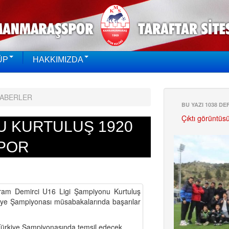
ÜP
HAKKIMIZDA
HABERLER
BU YAZI 1038 D
Çıktı görüntüs
U KURTULUŞ 1920
POR
ram Demirci U16 Ligi Şampiyonu Kurtuluş
iye Şampiyonası müsabakalarında başarılar
ürkiye Şampiyonasında temsil edecek.