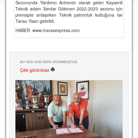
Sezonunda Yardımcı Antrenör olarak gelen Kayserili
DEPLASMAN
Teknik adam Serdar Gökmen 2022-2023 sezonu için
prensipte anlaşırken Teknik patronluk koltuğuna ise
LİSANSLI ÜRÜNLER
Tansu Yaan getirildi.
MULTİMEDYA
HABER. www.marasexpress.com
FOTOĞRAF & VİDEOLAR
MARŞ & TEZAHÜRATLAR
KULÜP
BU YAZI 4220 DEFA OKUNMUŞTUR.
Çıktı görüntüsü
AMBLEM
SPOR TESİSLERİ
YÖNETİM KURULU
PERSONEL
SPONSORLAR
TARİHÇE