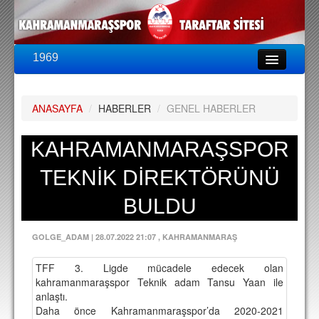
1969
LİG & KUPA
BU SEZON
ANASAYFA
/
HABERLER
/
GENEL HABERLER
PUAN DURUMU
FİKSTÜR
KAHRAMANMARAŞSPOR
KADRO
TEKNİK DİREKTÖRÜNÜ
A TAKIM KADROSU
BULDU
TEKNİK KADRO
GOLGE_ADAM
|
28.07.2022 21:07
, KAHRAMANMARAŞ
TRANSFERLER
TFF 3. Ligde mücadele edecek olan
TARAFTAR
kahramanmaraşspor Teknik adam Tansu Yaan ile
anlaştı.
BİLETLER
Daha önce Kahramanmaraşspor’da 2020-2021