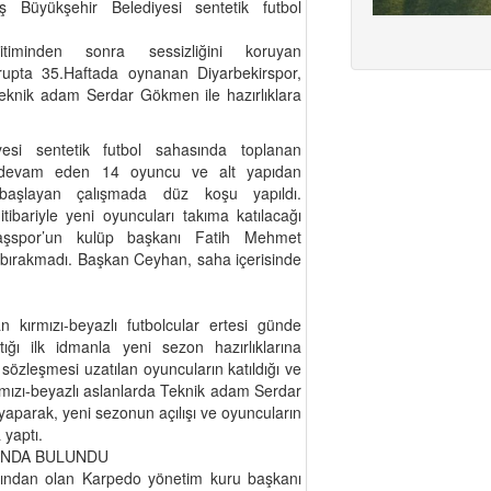
üyükşehir Belediyesi sentetik futbol
iminden sonra sessizliğini koruyan
upta 35.Haftada oynanan Diyarbekirspor,
 teknik adam Serdar Gökmen ile hazırlıklara
si sentetik futbol sahasında toplanan
 devam eden 14 oyuncu ve alt yapıdan
 başlayan çalışmada düz koşu yapıldı.
ariyle yeni oyuncuları takıma katılacağı
araşspor’un kulüp başkanı Fatih Mehmet
 bırakmadı. Başkan Ceyhan, saha içerisinde
 kırmızı-beyazlı futbolcular ertesi günde
ğı ilk idmanla yeni sezon hazırlıklarına
zleşmesi uzatılan oyuncuların katıldığı ve
ırmızı-beyazlı aslanlarda Teknik adam Serdar
 yaparak, yeni sezonun açılışı ve oyuncuların
 yaptı.
INDA BULUNDU
ından olan Karpedo yönetim kuru başkanı