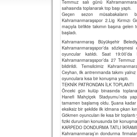
Temmuz salı günü Kahramanmaraş B
sahasında toplanarak top başı yaptı.
Geçen sezon müsabakaların bit
Kahramanmaraşspor 2.Lig Kırmızı Gr
maçıyla birlikte takımın başına gelen
başladı.
Kahramanmaraş Büyükşehir Belediye
Kahramanmaraşspor’da sözleşmesi
oyuncular katıldı. Saat 19:00’da
Kahramanmaraşspor’da 27 Temmuz itib
bildirildi. Temsilcimiz Kahramanm
Ceyhan, ilk antrenmanda takımı yalnız
oyunculara kısa bir konuşma yaptı.
TEKNİK PATRONDAN İLK TOPLANTI
Önceki gün kulüp binasında toplanan
Hanefi Mahçiçek Stadyumu’nda yaptı
tamamen başlamış oldu. Şuana kadar sö
eksiksiz bir şekilde ilk idmana çıkan k
Gökmen oyuncuları ile kısa bir toplantı
fiziki durumları konusunda bir konuşma
KARPEDO DONDURMA TATLI İKRAM
Kahramanmaraş’ın dondurma firmalar