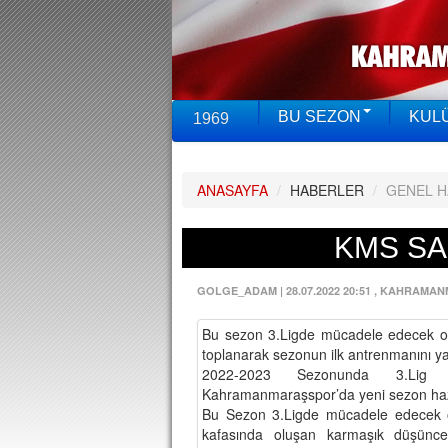
BU SEZON
KUL
1969
ANASAYFA
/
HABERLER
/
GENEL 
KMS SA
GOLGE_ADAM
|
28.07.2022 20:51
, KAHRAMAN
Bu sezon 3.Ligde mücadele edecek o
toplanarak sezonun ilk antrenmanını ya
2022-2023 Sezonunda 3.Lig
Kahramanmaraşspor’da yeni sezon hazır
Bu Sezon 3.Ligde mücadele edecek 
kafasında oluşan karmaşık düşüncel