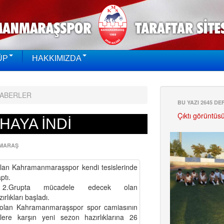
ÜP
HAKKIMIZDA
HABERLER
BU YAZI 2645 D
Çıktı görüntüs
HAYA İNDİ
MARAŞ
lan Kahramanmaraşspor kendi tesislerinde
ptı.
 2.Grupta mücadele edecek olan
lıkları başladı.
olan Kahramanmaraşspor spor camiasının
ere karşın yeni sezon hazırlıklarına 26