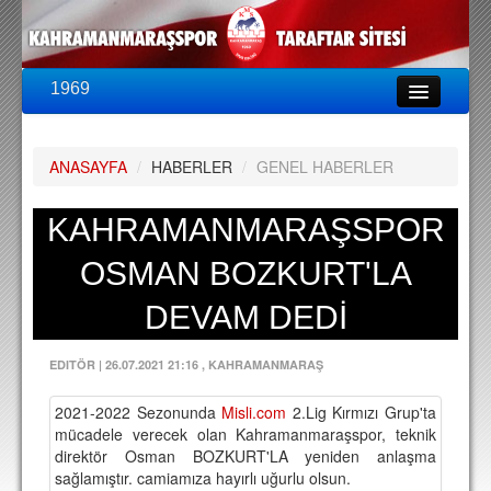
1969
LİG & KUPA
BU SEZON
ANASAYFA
/
HABERLER
/
GENEL HABERLER
PUAN DURUMU
FİKSTÜR
KAHRAMANMARAŞSPOR
KADRO
OSMAN BOZKURT'LA
A TAKIM KADROSU
DEVAM DEDİ
TEKNİK KADRO
EDITÖR
|
26.07.2021 21:16
, KAHRAMANMARAŞ
TRANSFERLER
2021-2022 Sezonunda
Misli.com
2.Lig Kırmızı Grup'ta
TARAFTAR
mücadele verecek olan Kahramanmaraşspor, teknik
direktör Osman BOZKURT'LA yeniden anlaşma
BİLETLER
sağlamıştır. camiamıza hayırlı uğurlu olsun.