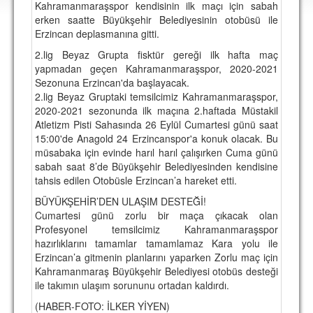
Kahramanmaraşspor kendisinin ilk maçı için sabah
DEPLASMAN
erken saatte Büyükşehir Belediyesinin otobüsü ile
Erzincan deplasmanına gitti.
LİSANSLI ÜRÜNLER
2.lig Beyaz Grupta fisktür gereği ilk hafta maç
MULTİMEDYA
yapmadan geçen Kahramanmaraşspor, 2020-2021
Sezonuna Erzincan'da başlayacak.
FOTOĞRAF & VİDEOLAR
2.lig Beyaz Gruptaki temsilcimiz Kahramanmaraşspor,
2020-2021 sezonunda ilk maçına 2.haftada Müstakil
MARŞ & TEZAHÜRATLAR
Atletizm Pisti Sahasında 26 Eylül Cumartesi günü saat
15:00'de Anagold 24 Erzincanspor'a konuk olacak. Bu
KULÜP
müsabaka için evinde harıl harıl çalışırken Cuma günü
sabah saat 8’de Büyükşehir Belediyesinden kendisine
AMBLEM
tahsis edilen Otobüsle Erzincan’a hareket etti.
SPOR TESİSLERİ
BÜYÜKŞEHİR’DEN ULAŞIM DESTEĞİ!
Cumartesi günü zorlu bir maça çıkacak olan
YÖNETİM KURULU
Profesyonel temsilcimiz Kahramanmaraşspor
hazırlıklarını tamamlar tamamlamaz Kara yolu ile
PERSONEL
Erzincan’a gitmenin planlarını yaparken Zorlu maç için
Kahramanmaraş Büyükşehir Belediyesi otobüs desteği
SPONSORLAR
ile takımın ulaşım sorununu ortadan kaldırdı.
(HABER-FOTO: İLKER YİYEN)
TARİHÇE