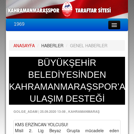
1969
LİG & KUPA
BU SEZON
ANASAYFA
/
HABERLER
/
GENEL HABERLER
PUAN DURUMU
FİKSTÜR
BÜYÜKŞEHİR
KADRO
BELEDİYESİNDEN
A TAKIM KADROSU
KAHRAMANMARAŞSPOR'A
TEKNİK KADRO
ULAŞIM DESTEĞİ
TRANSFERLER
GOLGE_ADAM
|
25.09.2020 13:08
, KAHRAMANMARAŞ
TARAFTAR
KMS ERZİNCAN YOLCUSU!
BİLETLER
Misli 2. Lig Beyaz Grupta mücadele eden