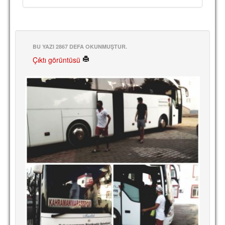
TARİHİ BAŞARILAR
BASINDAN
BU YAZI 2867 DEFA OKUNMUŞTUR.
KUPA MAÇLARI
Çıktı görüntüsü
ESKi BAŞKANLAR
ESKİ HOCALAR
HAKKIMIZDA
MİSYON
HAKKIMIZDA
İRTİBAT
SİTE İSTATİSTİKLERİ
REKLAM YAYINI