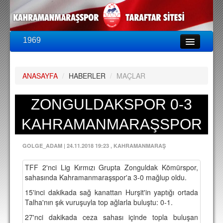
1969
LİG & KUPA
BU SEZON
ANASAYFA
/
HABERLER
/
MAÇLAR
PUAN DURUMU
FİKSTÜR
ZONGULDAKSPOR 0-3
KADRO
KAHRAMANMARAŞSPOR
A TAKIM KADROSU
GOLGE_ADAM
|
24.11.2018 19:23
, KAHRAMANMARAŞ
TEKNİK KADRO
TFF 2'nci Lig Kırmızı Grupta Zonguldak Kömürspor,
TRANSFERLER
sahasında Kahramanmaraşspor'a 3-0 mağlup oldu.
15'inci dakikada sağ kanattan Hurşit'in yaptığı ortada
TARAFTAR
Talha'nın şık vuruşuyla top ağlarla buluştu: 0-1.
BİLETLER
27'nci dakikada ceza sahası içinde topla buluşan