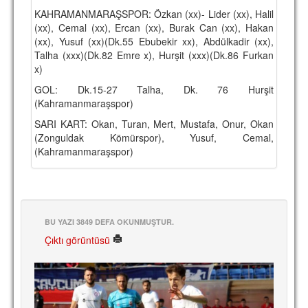
KAHRAMANMARAŞSPOR: Özkan (xx)- Lider (xx), Halil
(xx), Cemal (xx), Ercan (xx), Burak Can (xx), Hakan
(xx), Yusuf (xx)(Dk.55 Ebubekir xx), Abdülkadir (xx),
Talha (xxx)(Dk.82 Emre x), Hurşit (xxx)(Dk.86 Furkan
x)
GOL: Dk.15-27 Talha, Dk. 76 Hurşit
(Kahramanmaraşspor)
SARI KART: Okan, Turan, Mert, Mustafa, Onur, Okan
(Zonguldak Kömürspor), Yusuf, Cemal,
(Kahramanmaraşspor)
BU YAZI 3849 DEFA OKUNMUŞTUR.
Çıktı görüntüsü