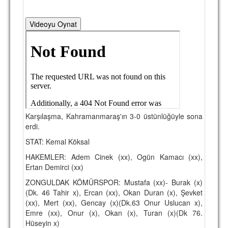
TARİHİ BAŞARILAR
Videoyu Oynat
BASINDAN
KUPA MAÇLARI
ESKi BAŞKANLAR
ESKİ HOCALAR
HAKKIMIZDA
Karşılaşma, Kahramanmaraş'ın 3-0 üstünlüğüyle sona
erdi.
MİSYON
STAT: Kemal Köksal
HAKKIMIZDA
HAKEMLER: Adem Cinek (xx), Ogün Kamacı (xx),
Ertan Demirci (xx)
İRTİBAT
ZONGULDAK KÖMÜRSPOR: Mustafa (xx)- Burak (x)
SİTE İSTATİSTİKLERİ
(Dk. 46 Tahir x), Ercan (xx), Okan Duran (x), Şevket
(xx), Mert (xx), Gencay (x)(Dk.63 Onur Uslucan x),
REKLAM YAYINI
Emre (xx), Onur (x), Okan (x), Turan (x)(Dk 76.
Hüseyin x)