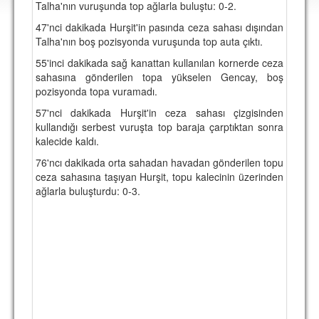
Talha'nın vuruşunda top ağlarla buluştu: 0-2.
DEPLASMAN
47'nci dakikada Hurşit'in pasında ceza sahası dışından
LİSANSLI ÜRÜNLER
Talha'nın boş pozisyonda vuruşunda top auta çıktı.
55'inci dakikada sağ kanattan kullanılan kornerde ceza
MULTİMEDYA
sahasına gönderilen topa yükselen Gencay, boş
FOTOĞRAF & VİDEOLAR
pozisyonda topa vuramadı.
57'nci dakikada Hurşit'in ceza sahası çizgisinden
MARŞ & TEZAHÜRATLAR
kullandığı serbest vuruşta top baraja çarptıktan sonra
kalecide kaldı.
KULÜP
76'ncı dakikada orta sahadan havadan gönderilen topu
AMBLEM
ceza sahasına taşıyan Hurşit, topu kalecinin üzerinden
ağlarla buluşturdu: 0-3.
SPOR TESİSLERİ
YÖNETİM KURULU
PERSONEL
SPONSORLAR
TARİHÇE