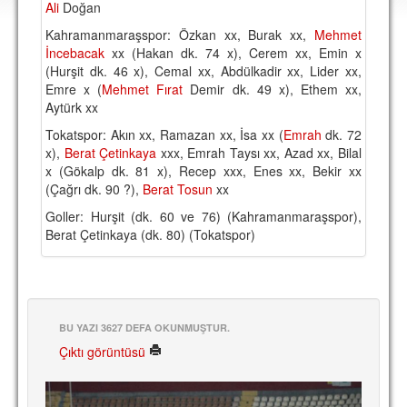
Ali
Doğan
DEPLASMAN
Kahramanmaraşspor: Özkan xx, Burak xx,
Mehmet
LİSANSLI ÜRÜNLER
İncebacak
xx (Hakan dk. 74 x), Cerem xx, Emin x
(Hurşit dk. 46 x), Cemal xx, Abdülkadir xx, Lider xx,
MULTİMEDYA
Emre x (
Mehmet Fırat
Demir dk. 49 x), Ethem xx,
Aytürk xx
FOTOĞRAF & VİDEOLAR
Tokatspor: Akın xx, Ramazan xx, İsa xx (
Emrah
dk. 72
MARŞ & TEZAHÜRATLAR
x),
Berat Çetinkaya
xxx, Emrah Taysı xx, Azad xx, Bilal
x (Gökalp dk. 81 x), Recep xxx, Enes xx, Bekir xx
KULÜP
(Çağrı dk. 90 ?),
Berat Tosun
xx
Goller: Hurşit (dk. 60 ve 76) (Kahramanmaraşspor),
AMBLEM
Berat Çetinkaya (dk. 80) (Tokatspor)
SPOR TESİSLERİ
YÖNETİM KURULU
PERSONEL
BU YAZI 3627 DEFA OKUNMUŞTUR.
Çıktı görüntüsü
SPONSORLAR
TARİHÇE