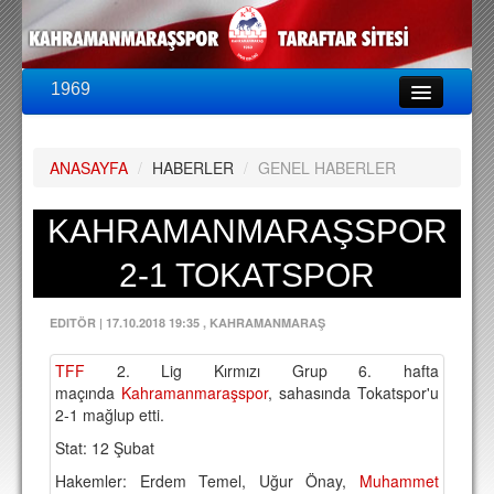
1969
LİG & KUPA
BU SEZON
ANASAYFA
/
HABERLER
/
GENEL HABERLER
PUAN DURUMU
FİKSTÜR
KAHRAMANMARAŞSPOR
KADRO
2-1 TOKATSPOR
A TAKIM KADROSU
EDITÖR
|
17.10.2018 19:35
, KAHRAMANMARAŞ
TEKNİK KADRO
TFF
2. Lig Kırmızı Grup 6. hafta
TRANSFERLER
maçında
Kahramanmaraşspor
, sahasında Tokatspor'u
2-1 mağlup etti.
TARAFTAR
Stat: 12 Şubat
BİLETLER
Hakemler: Erdem Temel, Uğur Önay,
Muhammet