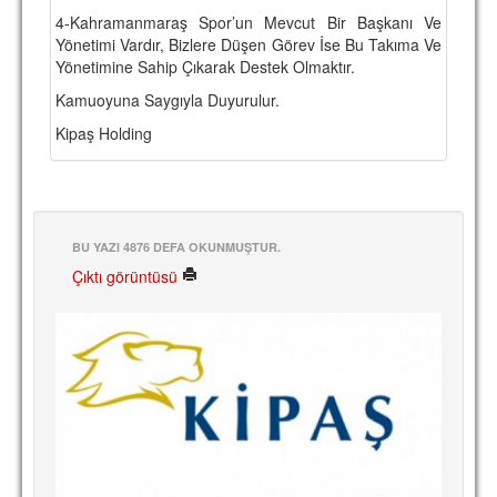
4-Kahramanmaraş Spor’un Mevcut Bir Başkanı Ve
TARİHİ BAŞARILAR
Yönetimi Vardır, Bizlere Düşen Görev İse Bu Takıma Ve
Yönetimine Sahip Çıkarak Destek Olmaktır.
BASINDAN
Kamuoyuna Saygıyla Duyurulur.
KUPA MAÇLARI
Kipaş Holding
ESKi BAŞKANLAR
ESKİ HOCALAR
HAKKIMIZDA
BU YAZI 4876 DEFA OKUNMUŞTUR.
Çıktı görüntüsü
MİSYON
HAKKIMIZDA
İRTİBAT
SİTE İSTATİSTİKLERİ
REKLAM YAYINI