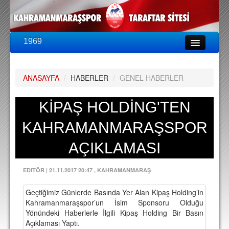
1969
LİG & KUPA
BU SEZON
ANASAYFA
/
HABERLER
/
GENEL HABERLER
PUAN DURUMU
FİKSTÜR
KİPAŞ HOLDİNG'TEN
KADRO
KAHRAMANMARAŞSPOR
A TAKIM KADROSU
AÇIKLAMASI
TEKNİK KADRO
EDITÖR
|
21.11.2017 20:47
, KAHRAMANMARAŞ
TRANSFERLER
Geçtiğimiz Günlerde Basında Yer Alan Kipaş Holding’in
TARAFTAR
Kahramanmaraşspor’un İsim Sponsoru Olduğu
Yönündeki Haberlerle İlgili Kipaş Holding Bir Basın
BİLETLER
Açıklaması Yaptı.