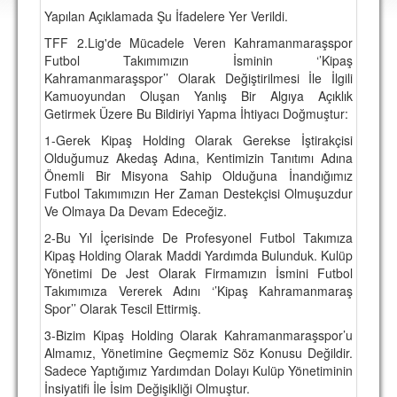
DEPLASMAN
Yapılan Açıklamada Şu İfadelere Yer Verildi.
TFF 2.Lig'de Mücadele Veren Kahramanmaraşspor
LİSANSLI ÜRÜNLER
Futbol Takımımızın İsminin ‘’Kipaş
Kahramanmaraşspor’’ Olarak Değiştirilmesi İle İlgili
MULTİMEDYA
Kamuoyundan Oluşan Yanlış Bir Algıya Açıklık
FOTOĞRAF & VİDEOLAR
Getirmek Üzere Bu Bildiriyi Yapma İhtiyacı Doğmuştur:
1-Gerek Kipaş Holding Olarak Gerekse İştirakçisi
MARŞ & TEZAHÜRATLAR
Olduğumuz Akedaş Adına, Kentimizin Tanıtımı Adına
Önemli Bir Misyona Sahip Olduğuna İnandığımız
KULÜP
Futbol Takımımızın Her Zaman Destekçisi Olmuşuzdur
Ve Olmaya Da Devam Edeceğiz.
AMBLEM
2-Bu Yıl İçerisinde De Profesyonel Futbol Takımıza
SPOR TESİSLERİ
Kipaş Holding Olarak Maddi Yardımda Bulunduk. Kulüp
Yönetimi De Jest Olarak Firmamızın İsmini Futbol
YÖNETİM KURULU
Takımımıza Vererek Adını ‘’Kipaş Kahramanmaraş
Spor’’ Olarak Tescil Ettirmiş.
PERSONEL
3-Bizim Kipaş Holding Olarak Kahramanmaraşspor’u
SPONSORLAR
Almamız, Yönetimine Geçmemiz Söz Konusu Değildir.
Sadece Yaptığımız Yardımdan Dolayı Kulüp Yönetiminin
İnsiyatifi İle İsim Değişikliği Olmuştur.
TARİHÇE