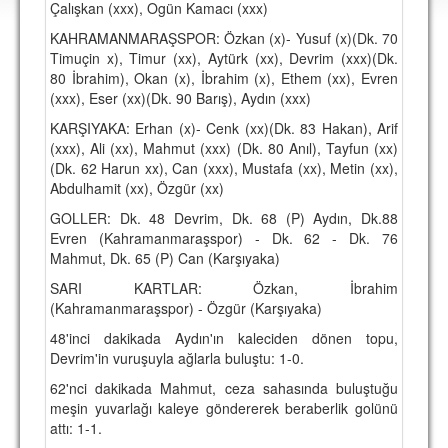
Çalışkan (xxx), Ogün Kamacı (xxx)
DEPLASMAN
KAHRAMANMARAŞSPOR: Özkan (x)- Yusuf (x)(Dk. 70
LİSANSLI ÜRÜNLER
Timuçin x), Timur (xx), Aytürk (xx), Devrim (xxx)(Dk.
80 İbrahim), Okan (x), İbrahim (x), Ethem (xx), Evren
MULTİMEDYA
(xxx), Eser (xx)(Dk. 90 Barış), Aydın (xxx)
FOTOĞRAF & VİDEOLAR
KARŞIYAKA: Erhan (x)- Cenk (xx)(Dk. 83 Hakan), Arif
(xxx), Ali (xx), Mahmut (xxx) (Dk. 80 Anıl), Tayfun (xx)
MARŞ & TEZAHÜRATLAR
(Dk. 62 Harun xx), Can (xxx), Mustafa (xx), Metin (xx),
Abdulhamit (xx), Özgür (xx)
KULÜP
GOLLER: Dk. 48 Devrim, Dk. 68 (P) Aydın, Dk.88
Evren (Kahramanmaraşspor) - Dk. 62 - Dk. 76
AMBLEM
Mahmut, Dk. 65 (P) Can (Karşıyaka)
SPOR TESİSLERİ
SARI KARTLAR: Özkan, İbrahim
(Kahramanmaraşspor) - Özgür (Karşıyaka)
YÖNETİM KURULU
48'inci dakikada Aydın'ın kaleciden dönen topu,
PERSONEL
Devrim'in vuruşuyla ağlarla buluştu: 1-0.
62'nci dakikada Mahmut, ceza sahasında buluştuğu
SPONSORLAR
meşin yuvarlağı kaleye göndererek beraberlik golünü
attı: 1-1.
TARİHÇE