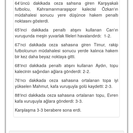
64'üncü dakikada ceza sahsına giren Karşıyakalı
TARİHİ BAŞARILAR
futbolcu, Kahramanmaraşspor kalecisi Özkan'ın
müdahalesi sonucu yere düşünce hakem penaltı
BASINDAN
noktasını gösterdi.
65'inci dakikada penaltı atışını kullanan Can'ın
KUPA MAÇLARI
vuruşunda meşin yuvarlak fileleri havalandırdı: 1-2.
ESKi BAŞKANLAR
67'nci dakikada ceza sahasına giren Timur, rakip
futbolcunun müdahalesi sonucu yerde kalınca hakem
ESKİ HOCALAR
bir kez daha beyaz noktaya gitti.
HAKKIMIZDA
68'inci dakikada penaltı atışını kullanan Aydın, topu
kalecinin sağından ağlara gönderdi: 2-2.
MİSYON
76'ncı dakikada ceza sahasına ortalanan topa iyi
yükselen Mahmut, kafa vuruşuyla golü kaydetti: 2-3.
HAKKIMIZDA
88'inci dakikada ceza sahasına ortalanan topu, Evren
İRTİBAT
kafa vuruşuyla ağlara gönderdi: 3-3.
Karşılaşma 3-3 berabere sona erdi.
SİTE İSTATİSTİKLERİ
REKLAM YAYINI