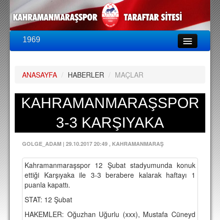
1969
LİG & KUPA
BU SEZON
ANASAYFA
/
HABERLER
/
MAÇLAR
PUAN DURUMU
FİKSTÜR
KAHRAMANMARAŞSPOR
KADRO
3-3 KARŞIYAKA
A TAKIM KADROSU
GOLGE_ADAM
|
29.10.2017 20:49
, KAHRAMANMARAŞ
TEKNİK KADRO
Kahramanmaraşspor 12 Şubat stadyumunda konuk
TRANSFERLER
ettiği Karşıyaka ile 3-3 berabere kalarak haftayı 1
puanla kapattı.
TARAFTAR
STAT: 12 Şubat
BİLETLER
HAKEMLER: Oğuzhan Uğurlu (xxx), Mustafa Cüneyd