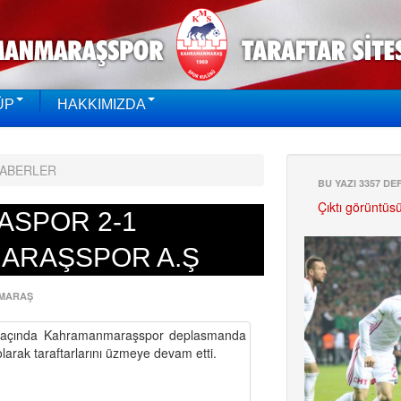
ÜP
HAKKIMIZDA
HABERLER
BU YAZI 3357 D
Çıktı görüntüs
ASPOR 2-1
ARAŞSPOR A.Ş
MARAŞ
Maçında Kahramanmaraşspor deplasmanda
larak taraftarlarını üzmeye devam etti.