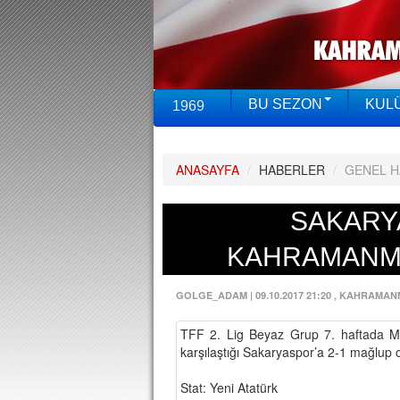
BU SEZON
KUL
1969
ANASAYFA
/
HABERLER
/
GENEL 
SAKARY
KAHRAMANM
GOLGE_ADAM
|
09.10.2017 21:20
, KAHRAMAN
TFF 2. Lig Beyaz Grup 7. haftada 
karşılaştığı Sakaryaspor’a 2-1 mağlup o
Stat: Yeni Atatürk