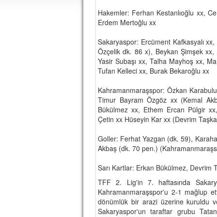
Hakemler: Ferhan Kestanlıoğlu xx, Ce
Erdem Mertoğlu xx
Sakaryaspor: Ercüment Kafkasyalı xx
Özçelik dk. 86 x), Beykan Şimşek xx,
Yasir Subaşı xx, Talha Mayhoş xx, Mah
Tufan Kelleci xx, Burak Bekaroğlu xx
Kahramanmaraşspor: Özkan Karabulut
Timur Bayram Özgöz xx (Kemal Akba
Bükülmez xx, Ethem Ercan Pülgir xx
Çetin xx Hüseyin Kar xx (Devrim Taşka
Goller: Ferhat Yazgan (dk. 59), Karaha
Akbaş (dk. 70 pen.) (Kahramanmaraşs
Sarı Kartlar: Erkan Bükülmez, Devri
TFF 2. Lig'in 7. haftasında Sakary
Kahramanmaraşspor'u 2-1 mağlup etti.
dönümlük bir arazi üzerine kuruldu 
Sakaryaspor'un taraftar grubu Tatang