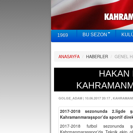
BU SEZON
KUL
1969
ANASAYFA
/
HABERLER
/
GENEL 
HAKAN
KAHRAMANM
GOLGE_ADAM
|
10.06.2017 20:17
, KAHRAMAN
2017-2018 sezonunda 2.ligde ş
Kahramanmaraşspor’da sportif direk
2017-2018 futbol sezonunda ş
Kahrmanmaraşspor’da Teknik ekip olu