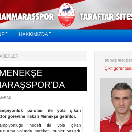
ÜP
HAKKIMIZDA
HABERLER
BU YAZI 5080 D
Çıktı görüntüs
 MENEKŞE
ARAŞSPOR'DA
MARAŞ
ampiyonluk parolası ile yola çıkan
tör görevine Hakan Menekşe getirildi.
ampiyonluğu hedefi ile yola çıkan
şturma yolunda hareketli günler başladı.