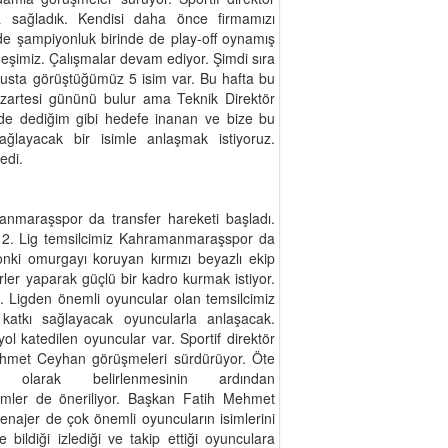
sağladık. Kendisi daha önce firmamızı
inde şampiyonluk birinde de play-off oynamış
rdeşimiz​. Çalışmalar devam ediyor. Şimdi sıra
susta görüştüğümüz​ 5 isim var. Bu hafta bu
azartesi gününü bulur ama Teknik Direktör
de dediğim gibi hedefe inanan ve bize bu
sağlayacak bir isimle anlaşmak istiyoruz.
edi.
anmaraşspor da transfer hareketi başladı.
 2. Lig temsilcimiz Kahramanmaraşspor da
onki omurgayı koruyan kırmızı beyazlı ekip
ler yaparak güçlü bir kadro kurmak istiyor.
. Ligden önemli oyuncular olan temsilcimiz
 katkı sağlayacak oyuncularla anlaşacak.
l katedilen oyuncular var. Sportif direktör
met Ceyhan görüşmeleri sürdürüyor. Öte
olarak belirlenmesinin ardından
mler de öneriliyor. Başkan Fatih Mehmet
enajer de çok önemli oyuncuların isimlerini
 bildiği izlediği ve takip ettiği oyunculara