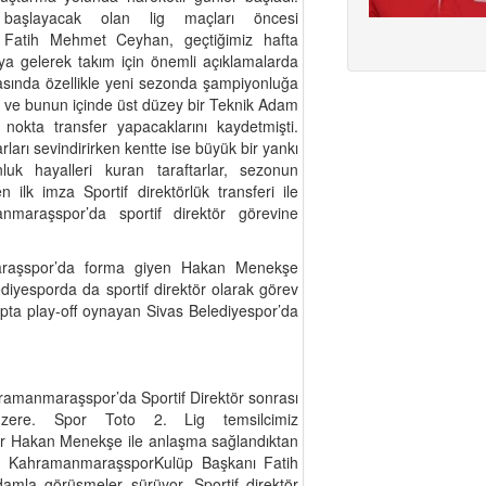
başlayacak olan lig maçları öncesi
Fatih Mehmet Ceyhan, geçtiğimiz hafta
aya gelerek takım için önemli açıklamalarda
sında özellikle yeni sezonda şampiyonluğa
i ve bunun içinde üst düzey bir Teknik Adam
 nokta transfer yapacaklarını kaydetmişti.
ları sevindirirken kentte ise büyük bir yankı
uk hayalleri kuran taraftarlar, sezonun
ilk imza Sportif direktörlük transferi ile
manmaraşspor’da sportif direktör görevine
raşspor’da forma giyen Hakan Menekşe
diyesporda da sportif direktör olarak görev
rupta play-off oynayan Sivas Belediyespor’da
hramanmaraşspor’da Sportif Direktör sonrası
üzere. Spor Toto 2. Lig temsilcimiz
ör Hakan Menekşe ile anlaşma sağlandıktan
di. Kahramanmaraşspor​Kulüp Başkanı Fatih
mla görüşmeler sürüyor. Sportif direktör