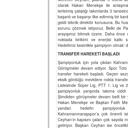
olarak Hakan Menekşe ile anlaşma 
terletmiş çalıştığı takımlarda 3 tanes
başarılı ve başarıyı ilke edinmiş bir ka
geldi teknik direktör konusuna. Bu hu
sorunu çözmek istiyoruz. Belki de P
arayışımız bitmek üzere. Daha önce 
noktada birikimi ve enerjisi katkı 
Hedefimiz kesinlikle şampiyon olmak’ d
TRANSFER HAREKETİ BAŞLADI
Şampiyonluk için yola çıkılan Kahram
Görüşmeler devam ediyor. Spor Toto
transfer hareketi başladı. Geçen sez
eksik gördüğü mevkilere nokta transfer
Listesinde Süper Lig, PTT 1. Lig ve 2
şampiyonluk yarışında takıma ciddi
Şimdiden görüşmeler devam belli bir yo
Hakan Menekşe ve Başkan Fatih Meh
yandan hedefin şampiyonluk 
Kahramanmaraşspor’a çok önemli isi
Ceyhan’ın kapısını çalan çok sayıda m
getiriyor. Başkan Ceyhan ise öncelikle