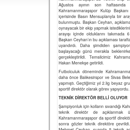
Ağustos ayının son haftasında 
Kahramanmaraşspor Kulüp Başkanı 
içerisinde Basın Mensuplarıyla bir ar
bulunmuştu. Başkan Ceyhan, açıklama
oynayacak bir ekip yapmak istediklerin
arayışı içinde olduklarını takımada 6
Başkan Ceyhan’ın bu açıklaması taraftar
uyandırdı. Daha şimdiden şampiyonl
başlayacağı günü merakla beklenirken 
gerçekleştirildi. Temsilcimiz Kahra
Hakan Menekşe getirildi.
Futbolculuk döneminde Kahramanma
daha önce Balıkesirspor ve Sivas Bele
yapmıştı. Geçtiğimiz yıl 2.lig beyaz g
sportif direktör olarak görev yapıyordu.
TEKNİK DİREKTÖR BELLİ OLUYOR
Şampiyonluk için kolların sıvandığı Ka
teknik direktör de açıklanmak 
Kahramanmaraşspor da sportif direkt
sonra gözler teknik direktöre çevril
Mehmet Ceyhan, şuanda 5 teknik ada