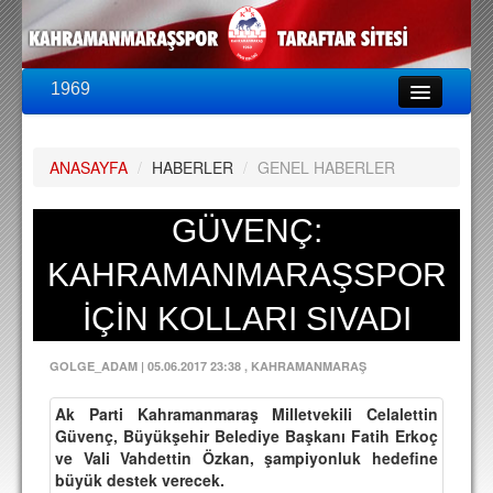
1969
LİG & KUPA
BU SEZON
ANASAYFA
/
HABERLER
/
GENEL HABERLER
PUAN DURUMU
FİKSTÜR
GÜVENÇ:
KADRO
KAHRAMANMARAŞSPOR
A TAKIM KADROSU
İÇİN KOLLARI SIVADI
TEKNİK KADRO
GOLGE_ADAM
|
05.06.2017 23:38
, KAHRAMANMARAŞ
TRANSFERLER
Ak Parti Kahramanmaraş Milletvekili Celalettin
TARAFTAR
Güvenç, Büyükşehir Belediye Başkanı Fatih Erkoç
ve Vali Vahdettin Özkan, şampiyonluk hedefine
BİLETLER
büyük destek verecek.