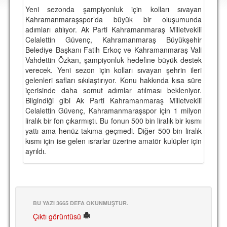
DEPLASMAN
Yeni sezonda şampiyonluk için kolları sıvayan
Kahramanmaraşspor’da büyük bir oluşumunda
LİSANSLI ÜRÜNLER
adımları atılıyor. Ak Parti Kahramanmaraş Milletvekili
Celalettin Güvenç, Kahramanmaraş Büyükşehir
MULTİMEDYA
Belediye Başkanı Fatih Erkoç ve Kahramanmaraş Vali
Vahdettin Özkan, şampiyonluk hedefine büyük destek
FOTOĞRAF & VİDEOLAR
verecek. Yeni sezon için kolları sıvayan şehrin ileri
gelenleri safları sıkılaştırıyor. Konu hakkında kısa süre
MARŞ & TEZAHÜRATLAR
içerisinde daha somut adımlar atılması bekleniyor.
Bilgindiği gibi Ak Parti Kahramanmaraş Milletvekili
KULÜP
Celalettin Güvenç, Kahramanmaraşspor için 1 milyon
liralık bir fon çıkarmıştı. Bu fonun 500 bin liralık bir kısmı
AMBLEM
yattı ama henüz takıma geçmedi. Diğer 500 bin liralık
SPOR TESİSLERİ
kısmı için ise gelen ısrarlar üzerine amatör kulüpler için
ayrıldı.
YÖNETİM KURULU
PERSONEL
SPONSORLAR
BU YAZI 3665 DEFA OKUNMUŞTUR.
Çıktı görüntüsü
TARİHÇE