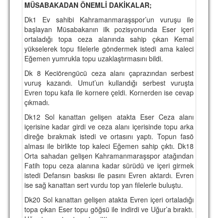
MÜSABAKADAN ÖNEMLİ DAKİKALAR;
TARİHİ BAŞARILAR
Dk1 Ev sahibi Kahramanmaraşspor’un vuruşu ile
başlayan Müsabakanın ilk pozisyonunda Eser içeri
BASINDAN
ortaladığı topa ceza alanında sahip çıkan Kemal
yükselerek topu filelerle göndermek istedi ama kaleci
KUPA MAÇLARI
Eğemen yumrukla topu uzaklaştırmasını bildi.
ESKi BAŞKANLAR
Dk 8 Keciörengücü ceza alanı çaprazından serbest
vuruş kazandı. Umut’un kullandığı serbest vuruşta
ESKİ HOCALAR
Evren topu kafa ile kornere çeldi. Kornerden ise cevap
çıkmadı.
HAKKIMIZDA
Dk12 Sol kanattan gelişen atakta Eser Ceza alanı
MİSYON
içerisine kadar girdi ve ceza alanı içerisinde topu arka
direğe bırakmak istedi ve ortasını yaptı. Topun fasö
HAKKIMIZDA
alması ile birlikte top kaleci Eğemen sahip çıktı. Dk18
Orta sahadan gelişen Kahramanmaraşspor atağından
İRTİBAT
Fatih topu ceza alanına kadar sürüdü ve içeri girmek
istedi Defansın baskısı ile pasını Evren aktardı. Evren
SİTE İSTATİSTİKLERİ
ise sağ kanattan sert vurdu top yan filelerle buluştu.
Dk20 Sol kanattan gelişen atakta Evren içeri ortaladığı
REKLAM YAYINI
topa çıkan Eser topu göğsü ile indirdi ve Uğur’a bıraktı.