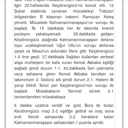
DEPLASMAN
ligin 23.haftasında Keçiörengücü'nü konuk etti. 12
Şubat stadında oynanan mücadeleyi Trabzon
LİSANSLI ÜRÜNLER
bölgesinden B klasman hakemi Ramazan Keleş
yönetti. Mücadele Kahramanmaraşspor'un vuruşu ile
MULTİMEDYA
başladı. İlk 15 dakikada her iki takımda önemli
pozisyon yakalayamadı. . 26.dakikada gelişen
FOTOĞRAF & VİDEOLAR
Keçiörengücü atağında Kahramanmaraşspor defansı
topu uzaklaştıramadı Uğur Utlu'un vuruşu defansa
MARŞ & TEZAHÜRATLAR
çarptı ve Mesut'un solundan filere gitti. Keçiörengücü
1-0 öne geçti. 37.dakikada Sağdan kullanılan serbest
KULÜP
atışa muhteşem bir kafa vuran Kemal Akbaba eşitliği
sağladı şimdi durum 1-1. 43.dakikada Seri çalımlarla
AMBLEM
ceza sahasına giren Kemal Akbaba kendisin ve
SPOR TESİSLERİ
takımımızın 2. Golünü attı şimdi durum 2-1. Hakem ilk
yarıyı bitirdi. İkinci yarı Keçiörengücü'nün vuruşu ile
YÖNETİM KURULU
başladı. Müsabakanın Normal süresi 2-1
tamamlanırken müsabakaya
PERSONEL
6 dakika uzatma verildi ve golü Bora ile bulan
Keciörengücü maçı 2-2 eşitliğe getirdi ve maç sona
SPONSORLAR
erdi. Kendi sahasında 2-2 berabere kalan
Kahramanmaraşspor sahasından 1 puanla ayrıldı.
TARİHÇE