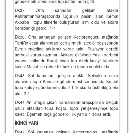
göndermek istedi ama top üstten auta gitti.
Dk37 Orta sahadan gelişen atakta
Kahramanmaraşspor’da Uğur’un pasını alan Kemal
Akbaba topu filelerle buluşturan isim oldu ve skora
beraberliği getirdi. 1-1
Dk38. Orta sahadan gelişen Keciörengücü atağında
Tarık’ın ceza alanından içeri girmek istediği pozisyonda
Evren engeline takılarak yerde kaldı. Pozisyon gereği
serbest vuruş kazanan Ankara ekibinde Yasin serbest
vuruşu kullandı. Barajı aşan top direk kaleyi tutarken
kaleci Mesut ise rahat bir şekilde topun sahibi oldu.
Dk43 Sol kanattan gelişen atakta Selçuk’un ceza
alanında topu Kemal’e göndermesi sonucunda Kemal
topu kaleye göndermesi ile 2-1’lik skorla üstünlüğü ele
aldı. 2-1
Dk44 Ani atağa çıkan Kahramanmaraşspor’da Selçuk
uzun aktarılan topa koştu, topa yetişemeyince topu
kaleci Eğemen taça gönderdi. ilk yarı 2-1 sona erdi.
İKİNCİ YARI
Dk47 Sol kanattan gelişen Keciörengücü atağında