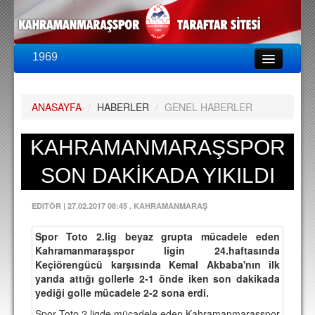
1969
LİG & KUPA
BU SEZON
ANASAYFA
/
HABERLER
/
GENEL HABERLER
PUAN DURUMU
FİKSTÜR
KAHRAMANMARAŞSPOR
KADRO
SON DAKİKADA YIKILDI
A TAKIM KADROSU
EDITÖR
|
27.02.2017 08:45
, KAHRAMANMARAŞ
TEKNİK KADRO
Spor Toto 2.lig beyaz grupta mücadele eden
TRANSFERLER
Kahramanmaraşspor ligin 24.haftasında
Keçiörengücü karşısında Kemal Akbaba'nın ilk
TARAFTAR
yarıda attığı gollerle 2-1 önde iken son dakikada
yediği golle mücadele 2-2 sona erdi.
BİLETLER
Spor Toto 2.ligde mücadele eden Kahramanmaraşspor