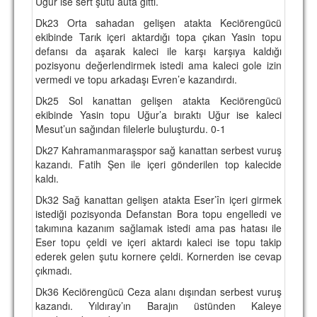
Uğur ise sert şutu auta gitti.
Dk23 Orta sahadan gelişen atakta Keciörengücü
ekibinde Tarık içeri aktardığı topa çıkan Yasin topu
defansı da aşarak kaleci ile karşı karşıya kaldığı
pozisyonu değerlendirmek istedi ama kaleci gole izin
vermedi ve topu arkadaşı Evren’e kazandırdı.
Dk25 Sol kanattan gelişen atakta Keciörengücü
ekibinde Yasin topu Uğur’a bıraktı Uğur ise kaleci
Mesut’un sağından filelerle buluşturdu. 0-1
Dk27 Kahramanmaraşspor sağ kanattan serbest vuruş
kazandı. Fatih Şen ile içeri gönderilen top kalecide
kaldı.
Dk32 Sağ kanattan gelişen atakta Eser’în içeri girmek
istediği pozisyonda Defanstan Bora topu engelledi ve
takımına kazanım sağlamak istedi ama pas hatası ile
Eser topu çeldi ve içeri aktardı kaleci ise topu takip
ederek gelen şutu kornere çeldi. Kornerden ise cevap
çıkmadı.
Dk36 Keciörengücü Ceza alanı dışından serbest vuruş
kazandı. Yıldıray’ın Barajın üstünden Kaleye