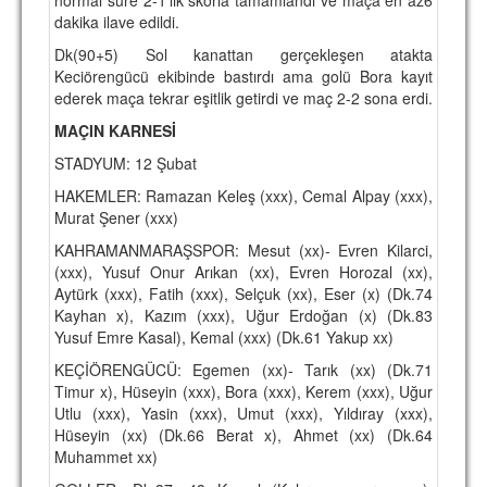
dakika ilave edildi.
Dk(90+5) Sol kanattan gerçekleşen atakta
Keciörengücü ekibinde bastırdı ama golü Bora kayıt
ederek maça tekrar eşitlik getirdi ve maç 2-2 sona erdi.
MAÇIN KARNESİ
STADYUM: 12 Şubat
HAKEMLER: Ramazan Keleş (xxx), Cemal Alpay (xxx),
Murat Şener (xxx)
KAHRAMANMARAŞSPOR: Mesut (xx)- Evren Kilarci,
(xxx), Yusuf Onur Arıkan (xx), Evren Horozal (xx),
Aytürk (xxx), Fatih (xxx), Selçuk (xx), Eser (x) (Dk.74
Kayhan x), Kazım (xxx), Uğur Erdoğan (x) (Dk.83
Yusuf Emre Kasal), Kemal (xxx) (Dk.61 Yakup xx)
KEÇİÖRENGÜCÜ: Egemen (xx)- Tarık (xx) (Dk.71
Timur x), Hüseyin (xxx), Bora (xxx), Kerem (xxx), Uğur
Utlu (xxx), Yasin (xxx), Umut (xxx), Yıldıray (xxx),
Hüseyin (xx) (Dk.66 Berat x), Ahmet (xx) (Dk.64
Muhammet xx)