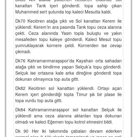
kanattan Tarık içeri gönderdi. topa sahip çıkan
Muhammed sert şutunda top kaleci Mesutta kaldı.
Dk70 Keciören atağa çıktı ve Sol kanattan Kerem ile
yüklendi. Kerem’in ara pasında Tarık topu ceza alanına
çekti. Ceza alanında Yasin topla buluştu ve yakın
mesafeden topu kaleye gönderdi. Kaleci Mesut topu
yumruklayarak kornere çeldi. Kornerden ise cevap
çıkmadı.
Dk76 Kahramanmaraşspor’da Kayahan orta sahadan
atağa çıktı ve bindirme yapan Selçuk’a topu gönderdi.
Selçuk ise ortasına kale arka direğine gönderdi topa
dokunan olmayınca top auta gitti.
Dk82 Keciören sol kanattan yüklendi. Ortayı açan
Kerem içeri gönderdiği topta Timur şık bir plase ile
topa vurdu top auta gitti.
Dk84 Kahramanmaraşspor sol kanattan Selçuk ile
yüklendi ama ceza alanına aktarılan topa dokunan
olmadı ve kaleci Eğemen topu kotrol etmesini bildi.
Dk 90 Her iki takımında çabaları devam ederken
normal süre 2-1'lık skorla tamamlandı ve maça en az6