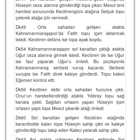
Hüseyin ceza alanına gönderdiği topa çıkan Mesut ters
hamlesi sonucunda Keciörengücü atağına Selçuk topu
çelerek atağa izin vermedi.
Dk49 Orta sahadan gelişen atakta
Kahramanmaraşspor’da Fatih topu içeri aktarmak
istedi. Keciören defans ise topa ayak koydu.
Dk54 Kahramanmaraşspor sol kanattan çıktığı atakta
Uğur ceza alanına girmek istedi. Keciören de ise Uğur
ise faul yaparak Uğur’u önledi. Bu pozisyonla
Kahramanmaraş serbest vuruş kazandı. Serbest
vuruşta ise Fatih direk kaleye gönderdi. Topu kaleci
Eğemen kontrol etti.
Dk56 Keciören ekibi orta sahadan hucuma çıktı.
Onur’un hareketlendirdiği atakta Yıldıray topu sağ
kanata çekti. Sağdan ortasını yapan Hüseyin içeri
ortasını yaptı topa Mesut çıkarak atağı önledi.
Dk60 Sol kanattan gelişen Keciören atağında
karambolde kalan topa Hüseyin sahip çıktı ve kaleye
gönderdiği topu takip eden Kaleci yatarak sahip çıktı.
Dk63 Ani atakla yüklenen Keciören ekibinde Sol