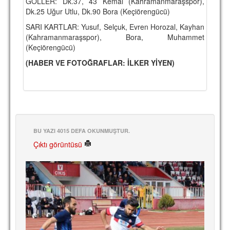
GOLLER: Dk.37, 43 Kemal (Kahramanmaraşspor),
Dk.25 Uğur Utlu, Dk.90 Bora (Keçiörengücü)
SARI KARTLAR: Yusuf, Selçuk, Evren Horozal, Kayhan
(Kahramanmaraşspor), Bora, Muhammet
(Keçiörengücü)
(HABER VE FOTOĞRAFLAR: İLKER YİYEN)
BU YAZI 4015 DEFA OKUNMUŞTUR.
Çıktı görüntüsü