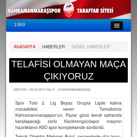
1969
LİG & KUPA
BU SEZON
ANASAYFA
/
HABERLER
/
GENEL HABERLER
PUAN DURUMU
FİKSTÜR
TELAFİSİ OLMAYAN MAÇA
KADRO
ÇIKIYORUZ
A TAKIM KADROSU
EDITÖR
|
25.02.2017 09:41
, KAHRAMANMARAŞ
TEKNİK KADRO
Spor Toto 2. Lig Beyaz Grupta Ligde kalma
TRANSFERLER
mücadelesi veren Temsilcimiz
Kahramanmaraşspor’un, Pazar günü kendi sahsında
TARAFTAR
karşılaşacağı zorlu Keciörengücüspor maçının
hazırlıklarını KSÜ spor kompleksinde sürdürdü.
BİLETLER
Teknik Direktör Mehmet Bulut, nezaretinde düz koşu,