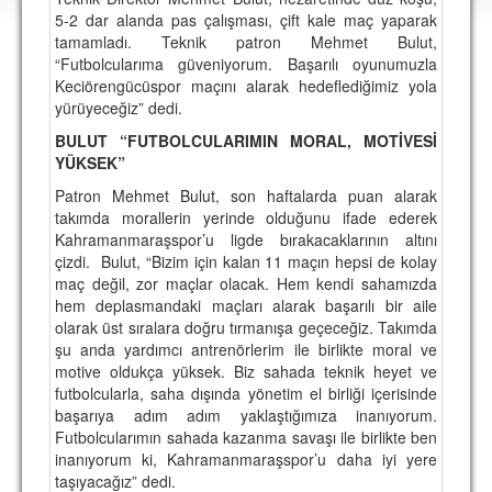
DEPLASMAN
5-2 dar alanda pas çalışması, çift kale maç yaparak
tamamladı. Teknik patron Mehmet Bulut,
LİSANSLI ÜRÜNLER
“Futbolcularıma güveniyorum. Başarılı oyunumuzla
Keciörengücüspor maçını alarak hedeflediğimiz yola
MULTİMEDYA
yürüyeceğiz” dedi.
FOTOĞRAF & VİDEOLAR
BULUT “FUTBOLCULARIMIN MORAL, MOTİVESİ
YÜKSEK”
MARŞ & TEZAHÜRATLAR
Patron Mehmet Bulut, son haftalarda puan alarak
takımda morallerin yerinde olduğunu ifade ederek
KULÜP
Kahramanmaraşspor’u ligde bırakacaklarının altını
çizdi. Bulut, “Bizim için kalan 11 maçın hepsi de kolay
AMBLEM
maç değil, zor maçlar olacak. Hem kendi sahamızda
SPOR TESİSLERİ
hem deplasmandaki maçları alarak başarılı bir aile
olarak üst sıralara doğru tırmanışa geçeceğiz. Takımda
YÖNETİM KURULU
şu anda yardımcı antrenörlerim ile birlikte moral ve
motive oldukça yüksek. Biz sahada teknik heyet ve
PERSONEL
futbolcularla, saha dışında yönetim el birliği içerisinde
başarıya adım adım yaklaştığımıza inanıyorum.
SPONSORLAR
Futbolcularımın sahada kazanma savaşı ile birlikte ben
inanıyorum ki, Kahramanmaraşspor’u daha iyi yere
taşıyacağız” dedi.
TARİHÇE