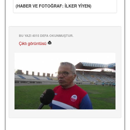
(HABER VE FOTOĞRAF: İLKER YİYEN)
TARİHİ BAŞARILAR
BASINDAN
KUPA MAÇLARI
BU YAZI 4015 DEFA OKUNMUŞTUR.
ESKi BAŞKANLAR
Çıktı görüntüsü
ESKİ HOCALAR
HAKKIMIZDA
MİSYON
HAKKIMIZDA
İRTİBAT
SİTE İSTATİSTİKLERİ
REKLAM YAYINI