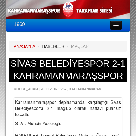
1969
LİG & KUPA
BU SEZON
ANASAYFA
/
HABERLER
/
MAÇLAR
PUAN DURUMU
FİKSTÜR
SİVAS BELEDİYESPOR 2-1
KADRO
KAHRAMANMARAŞSPOR
A TAKIM KADROSU
GOLGE_ADAM
|
20.11.2016 16:52
, KAHRAMANMARAŞ
TEKNİK KADRO
Kahramanmaraşspor deplasmanda karşılaştığı Sivas
TRANSFERLER
Belediyespor'a 2-1 mağlup olarak haftayı puansız
kapattı.
TARAFTAR
STAT: Muhsin Yazıcıoğlu
BİLETLER
HAKEMLER: Levent Balcı (xxx), Mehmet Özkan (xxx),