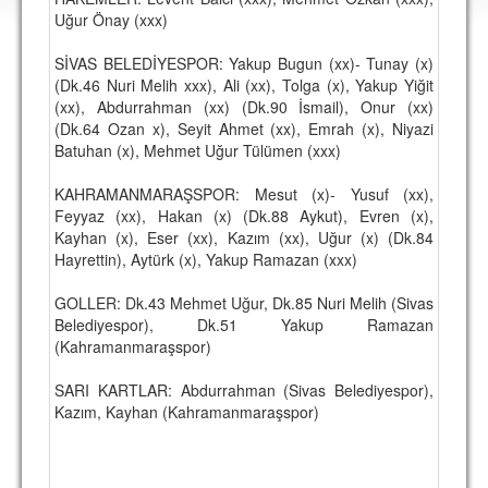
DEPLASMAN
Uğur Önay (xxx)
LİSANSLI ÜRÜNLER
SİVAS BELEDİYESPOR: Yakup Bugun (xx)- Tunay (x)
(Dk.46 Nuri Melih xxx), Ali (xx), Tolga (x), Yakup Yiğit
MULTİMEDYA
(xx), Abdurrahman (xx) (Dk.90 İsmail), Onur (xx)
(Dk.64 Ozan x), Seyit Ahmet (xx), Emrah (x), Niyazi
FOTOĞRAF & VİDEOLAR
Batuhan (x), Mehmet Uğur Tülümen (xxx)
MARŞ & TEZAHÜRATLAR
KAHRAMANMARAŞSPOR: Mesut (x)- Yusuf (xx),
Feyyaz (xx), Hakan (x) (Dk.88 Aykut), Evren (x),
KULÜP
Kayhan (x), Eser (xx), Kazım (xx), Uğur (x) (Dk.84
Hayrettin), Aytürk (x), Yakup Ramazan (xxx)
AMBLEM
SPOR TESİSLERİ
GOLLER: Dk.43 Mehmet Uğur, Dk.85 Nuri Melih (Sivas
Belediyespor), Dk.51 Yakup Ramazan
YÖNETİM KURULU
(Kahramanmaraşspor)
PERSONEL
SARI KARTLAR: Abdurrahman (Sivas Belediyespor),
Kazım, Kayhan (Kahramanmaraşspor)
SPONSORLAR
TARİHÇE