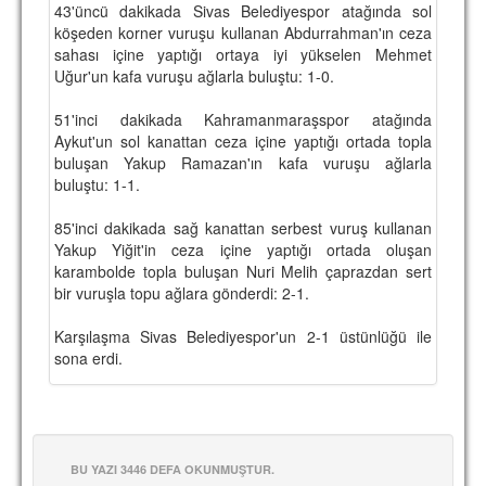
43'üncü dakikada Sivas Belediyespor atağında sol
TARİHİ BAŞARILAR
köşeden korner vuruşu kullanan Abdurrahman'ın ceza
sahası içine yaptığı ortaya iyi yükselen Mehmet
BASINDAN
Uğur'un kafa vuruşu ağlarla buluştu: 1-0.
KUPA MAÇLARI
51'inci dakikada Kahramanmaraşspor atağında
Aykut'un sol kanattan ceza içine yaptığı ortada topla
ESKi BAŞKANLAR
buluşan Yakup Ramazan'ın kafa vuruşu ağlarla
buluştu: 1-1.
ESKİ HOCALAR
85'inci dakikada sağ kanattan serbest vuruş kullanan
HAKKIMIZDA
Yakup Yiğit'in ceza içine yaptığı ortada oluşan
karambolde topla buluşan Nuri Melih çaprazdan sert
MİSYON
bir vuruşla topu ağlara gönderdi: 2-1.
HAKKIMIZDA
Karşılaşma Sivas Belediyespor'un 2-1 üstünlüğü ile
sona erdi.
İRTİBAT
SİTE İSTATİSTİKLERİ
REKLAM YAYINI
BU YAZI 3446 DEFA OKUNMUŞTUR.