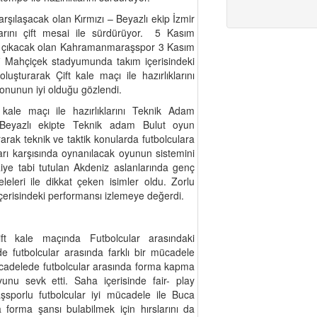
şılaşacak olan Kırmızı – Beyazlı ekip İzmir
larını çift mesai ile sürdürüyor. 5 Kasım
a çıkacak olan Kahramanmaraşspor 3 Kasım
 Mahçiçek stadyumunda takım içerisindeki
luşturarak Çift kale maçı ile hazırlıklarını
onunun iyi olduğu gözlendi.
ale maçı ile hazırlıklarını Teknik Adam
-Beyazlı ekipte Teknik adam Bulut oyun
ak teknik ve taktik konularda futbolculara
tarı karşısında oynanılacak oyunun sistemini
aiye tabi tutulan Akdeniz aslanlarında genç
leleri ile dikkat çeken isimler oldu. Zorlu
çerisindeki performansı izlemeye değerdi.
t kale maçında Futbolcular arasındaki
 futbolcular arasında farklı bir mücadele
mücadelede futbolcular arasında forma kapma
unu sevk etti. Saha içerisinde fair- play
sporlu futbolcular iyi mücadele ile Buca
forma şansı bulabilmek için hırslarını da