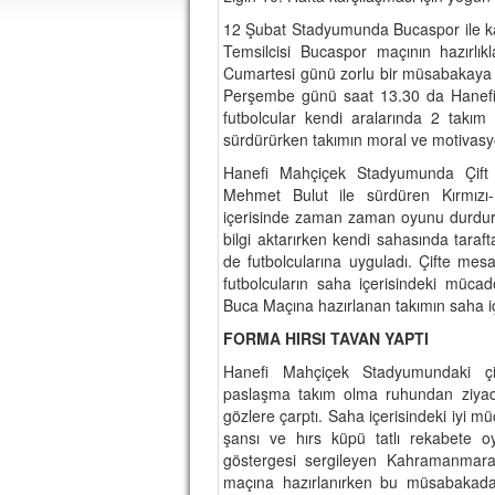
12 Şubat Stadyumunda Bucaspor ile kar
Temsilcisi Bucaspor maçının hazırlık
Cumartesi günü zorlu bir müsabakay
Perşembe günü saat 13.30 da Hanefi
futbolcular kendi aralarında 2 takım o
sürdürürken takımın moral ve motivasy
Hanefi Mahçiçek Stadyumunda Çift k
Mehmet Bulut ile sürdüren Kırmızı
içerisinde zaman zaman oyunu durdurar
bilgi aktarırken kendi sahasında taraf
de futbolcularına uyguladı. Çifte mes
futbolcuların saha içerisindeki mücade
Buca Maçına hazırlanan takımın saha i
FORMA HIRSI TAVAN YAPTI
Hanefi Mahçiçek Stadyumundaki çif
paslaşma takım olma ruhundan ziyade
gözlere çarptı. Saha içerisindeki iyi 
şansı ve hırs küpü tatlı rekabete oy
göstergesi sergileyen Kahramanmaraş
maçına hazırlanırken bu müsabakada 