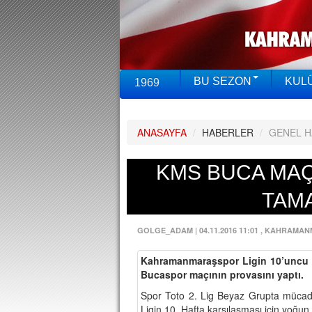
BU SEZON
KUL
1969
ANASAYFA
/
HABERLER
/
GENEL 
KMS BUCA MAÇI
TAM
GOLGE_ADAM
|
04.11.2016 11:01
, KAHRAMAN
Kahramanmaraşspor Ligin 10’uncu 
Bucaspor maçının provasını yaptı.
Spor Toto 2. Lig Beyaz Grupta müca
Ligin 10. Hafta karşılaşması için yoğun 