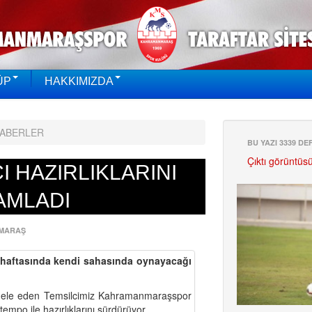
ÜP
HAKKIMIZDA
HABERLER
BU YAZI 3339 D
Çıktı görüntüs
 HAZIRLIKLARINI
AMLADI
MARAŞ
haftasında kendi sahasında oynayacağı
dele eden Temsilcimiz Kahramanmaraşspor
tempo ile hazırlıklarını sürdürüyor.