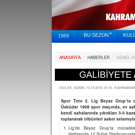
BU SEZON
KUL
1969
ANASAYFA
/
HABERLER
/
GENEL 
GALİBİYETE
GOLGE_ADAM
|
13.10.2016 16:16
, KAHRAMAN
Spor Toto 2. Lig Beyaz Grup’ta
Üsküdar 1908 spor maçında, ev sah
kendi sahalarında çıktıkları 3-0 ka
toplanarak tribünleri asker selamıyla
Lig’de Beyaz Grup’ta mücadel
Haftasında 12 Şubat Stadyumunda 