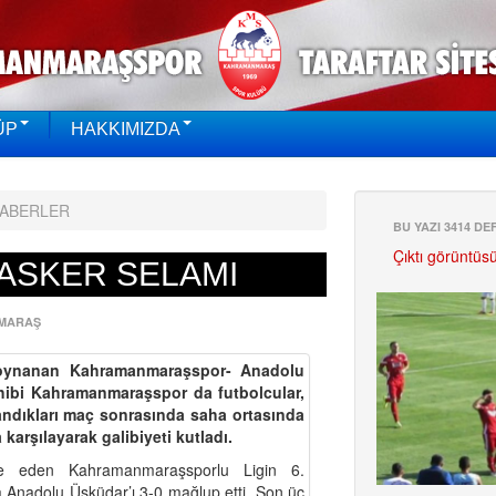
ÜP
HAKKIMIZDA
HABERLER
BU YAZI 3414 D
Çıktı görüntüs
 ASKER SELAMI
MARAŞ
 oynanan Kahramanmaraşspor- Anadolu
ibi Kahramanmaraşspor da futbolcular,
zandıkları maç sonrasında saha ortasında
 karşılayarak galibiyeti kutladı.
e eden Kahramanmaraşsporlu Ligin 6.
Anadolu Üsküdar’ı 3-0 mağlup etti. Son üç