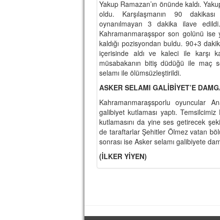
Yakup Ramazan’ın önünde kaldı. Yakup 
oldu. Karşılaşmanın 90 dakikası
oynanılmayan 3 dakika ilave edildi
Kahramanmaraşspor son golünü ise yin
kaldığı pozisyondan buldu. 90+3 daki
içerisinde aldı ve kaleci ile karşı 
müsabakanın bitiş düdüğü ile maç s
selamı ile ölümsüzleştirildi.
ASKER SELAMI GALİBİYET’E DAM
Kahramanmaraşsporlu oyuncular Ana
galibiyet kutlaması yaptı. Temsilcim
kutlamasını da yine ses getirecek şek
de taraftarlar Şehitler Ölmez vatan bö
sonrası ise Asker selamı galibiyete d
(İLKER YİYEN)