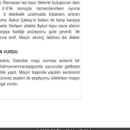
Ramazan ise topu filelerle buluşturan isim
 2-0’lık sonuçla tamamlanırken oyuna
. 3 dakikalık uzatmada baskısını artıran
e Aykut Çakay’ın kaleci ile karşı karşıya
kada Gelişen atakta Aykut topu ceza alanın
karşıya kaldığı pozisyonu gole çevirdi. Ve
ona erdi. Maçın sevinç tablosu ise Asker
GA VURDU
dolu Üsküdar maçı sonrası anlamlı bir
iz Kahramanmaraşsporda oyuncular galibiyet
ilde yaptı. Maçın başında yapılan seranomi
lünmez sesleri ile stadyumu inletirken maçın
amga vurdu.