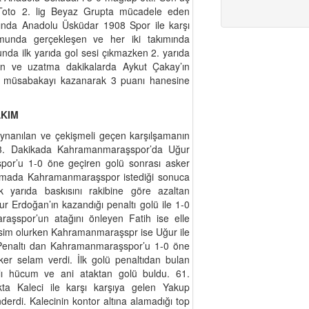
Toto 2. lig Beyaz Grupta mücadele eden
nda Anadolu Üsküdar 1908 Spor ile karşı
munda gerçekleşen ve her iki takımında
cunda ilk yarıda gol sesi çıkmazken 2. yarıda
n ve uzatma dakikalarda Aykut Çakay’ın
3-0 müsabakayı kazanarak 3 puanı hanesine
AKIM
nanılan ve çekişmeli geçen karşılşamanın
 53. Dakikada Kahramanmaraşspor’da Uğur
or’u 1-0 öne geçiren golü sonrası asker
aşmada Kahramanmaraşspor istediği sonuca
k yarıda baskısını rakibine göre azaltan
Erdoğan’ın kazandığı penaltı golü ile 1-0
aşspor’un atağını önleyen Fatih ise elle
n isim olurken Kahramanmaraşspr ise Uğur ile
n Penaltı dan Kahramanmaraşspor’u 1-0 öne
ker selam verdi. İlk golü penaltıdan bulan
lı hücum ve ani ataktan golü buldu. 61.
ta Kaleci ile karşı karşıya gelen Yakup
erdi. Kalecinin kontor altına alamadığı top