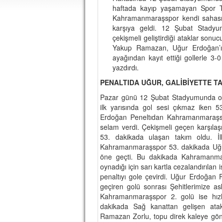
haftada kayıp yaşamayan Spor 
Kahramanmaraşspor kendi sahası
karşıya geldi. 12 Şubat Stadyu
çekişmeli geliştirdiği ataklar sonu
Yakup Ramazan, Uğur Erdoğan’ı
ayağından kayıt ettiği gollerle 
yazdırdı.
PENALTIDA UĞUR, GALİBİYETTE T
Pazar günü 12 Şubat Stadyumunda oy
ilk yarısında gol sesi çıkmaz iken
Erdoğan Peneltıdan Kahramanmaraşsp
selam verdi. Çekişmeli geçen karşıl
53. dakikada ulaşan takım oldu. İl
Kahramanmaraşspor 53. dakikada Uğur 
öne geçti. Bu dakikada Kahramanmar
oynadığı için sarı kartla cezalandırıla
penaltıyı gole çevirdi. Uğur Erdoğa
geçiren golü sonrası Şehitlerimize as
Kahramanmaraşspor 2. golü ise hız
dakikada Sağ kanattan gelişen atak
Ramazan Zorlu, topu direk kaleye gönd