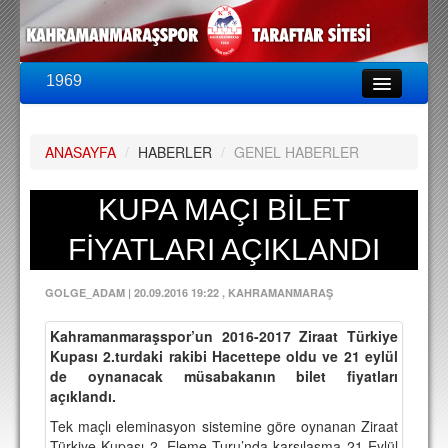
1969
LİG & KUPA
BU SEZON
ANASAYFA
/
HABERLER
/
GENEL HABERLER
PUAN DURUMU
FİKSTÜR
KUPA MAÇI BİLET
KADRO
FİYATLARI AÇIKLANDI
A TAKIM KADROSU
GOLGE_ADAM
|
20.09.2016 19:22
, KAHRAMANMARAŞ
TEKNİK KADRO
Kahramanmaraşspor’un 2016-2017 Ziraat Türkiye
TRANSFERLER
Kupası 2.turdaki rakibi Hacettepe oldu ve 21 eylül
de oynanacak müsabakanın bilet fiyatları
TARAFTAR
açıklandı.
BİLETLER
Tek maçlı eleminasyon sistemine göre oynanan Ziraat
Türkiye Kupası 2. Eleme Turu’nda karşılaşma 21 Eylül