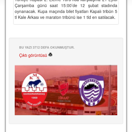
DEPLASMAN
Çarşamba günü saat 15:00’de 12 şubat stadında
oynanacak. Kupa maçında bilet fiyatları Kapalı tribün 5
LİSANSLI ÜRÜNLER
tl Kale Arkası ve maraton tribünü ise 1 tld en satılacak.
MULTİMEDYA
FOTOĞRAF & VİDEOLAR
BU YAZI 3712 DEFA OKUNMUŞTUR.
MARŞ & TEZAHÜRATLAR
Çıktı görüntüsü
KULÜP
AMBLEM
SPOR TESİSLERİ
YÖNETİM KURULU
PERSONEL
SPONSORLAR
TARİHÇE