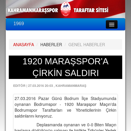
1969
LİG & KUPA
BU SEZON
ANASAYFA
/
HABERLER
/
GENEL HABERLER
PUAN DURUMU
FİKSTÜR
1920 MARAŞSPOR'A
KADRO
ÇİRKİN SALDIRI
A TAKIM KADROSU
EDITÖR
|
27.03.2016 20:03
, KAHRAMANMARAŞ
TEKNİK KADRO
27.03.2016 Pazar Günü Bodrum İlçe Stadyumunda
TRANSFERLER
oynanan Bodrumspor - 1920 Maraşspor Maçın'da
Bodrumspor Taraftarları ve Yöneticilerinin Çirkin
TARAFTAR
saldırılarını kınıyoruz.
BİLETLER
Deplasmanda oynanan ve 0-0 Biten Maçın
başlama düdüğünün çalması ile birlikte Tribünler Yedek