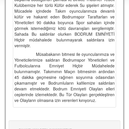
DEPLASMAN
Kulübemize her türlü Küfür ederek Su şişeleri atmıştır.
Mücadele içindede Takım oyuncularımıza devamlı
LİSANSLI ÜRÜNLER
küfür ve hakaret eden Bodrumspor Taraftarları ve
Yöneticileri 90 dakika boyunca Spor sahaları içinde
MULTİMEDYA
görmek istemediğimiz kötü davranışları sergilemiştir.
Sahada Bu saldırılar olurken BODRUM EMNİYETİ
FOTOĞRAF & VİDEOLAR
Hiçbir müdahalede bulunmayarak saldırılara izin
vermiştir.
MARŞ & TEZAHÜRATLAR
Müsabakanın bitmesi ile oyuncularımıza ve
KULÜP
Yöneticilerimize saldıran Bodrumspor Yöneticileri ve
Futbolcularına Emniyet Hiçbir Müdahelede
AMBLEM
bulunmamıştır. Takımımın Maçın bitmesinin ardından
45 dakika geçmesine rağmen soyunma odasından
SPOR TESİSLERİ
çıkamamıştır ve Bodrumluların kafilemize saldırıları
devam etmektedir. Bodrum Emniyeti Olayları elleri
YÖNETİM KURULU
ceplerinde izlemektedir. Bu Tür Olayları gerçekleştiren
ve Olayların olmasına izin verenleri kınıyoruz.
PERSONEL
SPONSORLAR
TARİHÇE