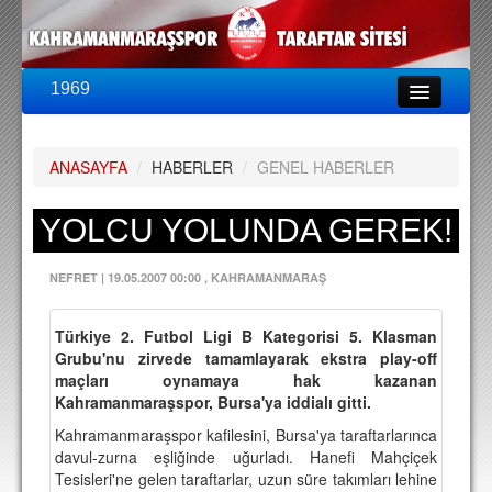
1969
LİG & KUPA
BU SEZON
ANASAYFA
/
HABERLER
/
GENEL HABERLER
PUAN DURUMU
FİKSTÜR
YOLCU YOLUNDA GEREK!
KADRO
NEFRET
|
19.05.2007 00:00
, KAHRAMANMARAŞ
A TAKIM KADROSU
Türkiye 2. Futbol Ligi B Kategorisi 5. Klasman
TEKNİK KADRO
Grubu'nu zirvede tamamlayarak ekstra play-off
maçları oynamaya hak kazanan
TRANSFERLER
Kahramanmaraşspor, Bursa'ya iddialı gitti.
TARAFTAR
Kahramanmaraşspor kafilesini, Bursa'ya taraftarlarınca
davul-zurna eşliğinde uğurladı. Hanefi Mahçiçek
BİLETLER
Tesisleri'ne gelen taraftarlar, uzun süre takımları lehine