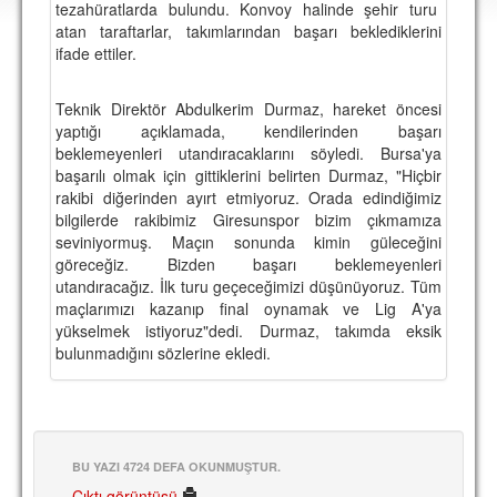
tezahüratlarda bulundu. Konvoy halinde şehir turu
DEPLASMAN
atan taraftarlar, takımlarından başarı beklediklerini
ifade ettiler.
LİSANSLI ÜRÜNLER
MULTİMEDYA
Teknik Direktör Abdulkerim Durmaz, hareket öncesi
yaptığı açıklamada, kendilerinden başarı
FOTOĞRAF & VİDEOLAR
beklemeyenleri utandıracaklarını söyledi. Bursa'ya
başarılı olmak için gittiklerini belirten Durmaz, "Hiçbir
MARŞ & TEZAHÜRATLAR
rakibi diğerinden ayırt etmiyoruz. Orada edindiğimiz
bilgilerde rakibimiz Giresunspor bizim çıkmamıza
KULÜP
seviniyormuş. Maçın sonunda kimin güleceğini
göreceğiz. Bizden başarı beklemeyenleri
AMBLEM
utandıracağız. İlk turu geçeceğimizi düşünüyoruz. Tüm
SPOR TESİSLERİ
maçlarımızı kazanıp final oynamak ve Lig A'ya
yükselmek istiyoruz"dedi. Durmaz, takımda eksik
YÖNETİM KURULU
bulunmadığını sözlerine ekledi.
PERSONEL
SPONSORLAR
BU YAZI 4724 DEFA OKUNMUŞTUR.
TARİHÇE
Çıktı görüntüsü