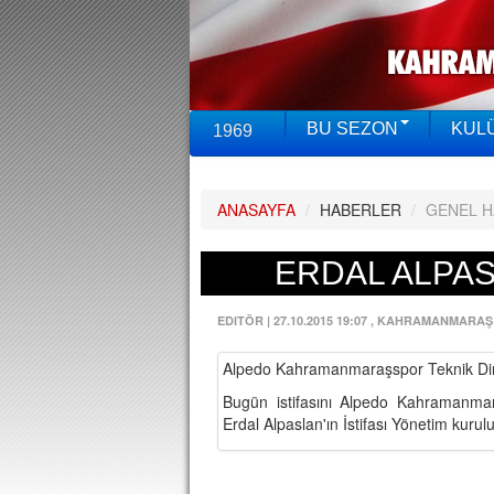
BU SEZON
KUL
1969
ANASAYFA
/
HABERLER
/
GENEL 
ERDAL ALPASL
EDITÖR
|
27.10.2015 19:07
, KAHRAMANMARAŞ
Alpedo Kahramanmaraşspor Teknik Direk
Bugün istifasını Alpedo Kahramanma
Erdal Alpaslan'ın İstifası Yönetim kurulu