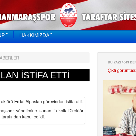
ÜP
HAKKIMIZDA
HABERLER
BU YAZI 4543 D
Çıktı görüntüs
AN İSTİFA ETTİ
törü Erdal Alpaslan görevinden istifa etti.
raşspor yönetimine sunan Teknik Direktör
 tarafından kabul edildi.