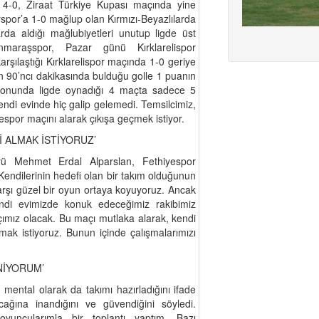
 4-0, Ziraat Türkiye Kupası maçında yine
spor’a 1-0 mağlup olan Kırmızı-Beyazlılarda
rda aldığı mağlubiyetleri unutup ligde üst
maraşspor, Pazar günü Kırklarelispor
şılaştığı Kırklarelispor maçında 1-0 geriye
n 90’ncı dakikasında bulduğu golle 1 puanın
ezonunda ligde oynadığı 4 maçta sadece 5
di evinde hiç galip gelemedi. Temsilcimiz,
espor maçını alarak çıkışa geçmek istiyor.
Zİ ALMAK İSTİYORUZ’
ü Mehmet Erdal Alparslan, Fethiyespor
Kendilerinin hedefi olan bir takım olduğunun
karşı güzel bir oyun ortaya koyuyoruz. Ancak
ndi evimizde konuk edeceğimiz rakibimiz
çımız olacak. Bu maçı mutlaka alarak, kendi
lmak istiyoruz. Bunun içinde çalışmalarımızı
NİYORUM’
mental olarak da takımı hazırladığını ifade
cağına inandığını ve güvendiğini söyledi.
yuncularımla bir toplantı yaptım. Bazı