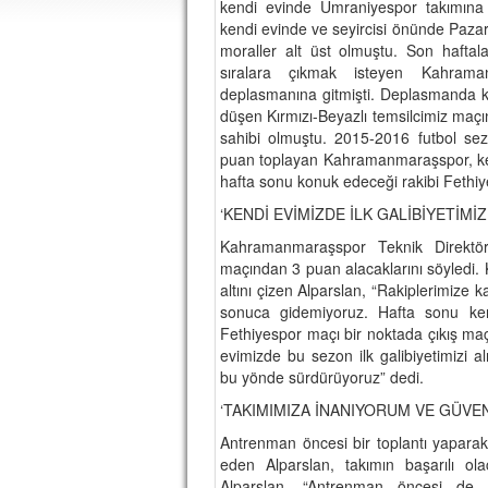
kendi evinde Ümraniyespor takımına
kendi evinde ve seyircisi önünde Pazar
moraller alt üst olmuştu. Son haftala
sıralara çıkmak isteyen Kahraman
deplasmanına gitmişti. Deplasmanda kar
düşen Kırmızı-Beyazlı temsilcimiz maçı
sahibi olmuştu. 2015-2016 futbol s
puan toplayan Kahramanmaraşspor, ken
hafta sonu konuk edeceği rakibi Fethiy
‘KENDİ EVİMİZDE İLK GALİBİYETİMİ
Kahramanmaraşspor Teknik Direktör
maçından 3 puan alacaklarını söyledi. 
altını çizen Alparslan, “Rakiplerimize 
sonuca gidemiyoruz. Hafta sonu ke
Fethiyespor maçı bir noktada çıkış ma
evimizde bu sezon ilk galibiyetimizi a
bu yönde sürdürüyoruz” dedi.
‘TAKIMIMIZA İNANIYORUM VE GÜVE
Antrenman öncesi bir toplantı yaparak 
eden Alparslan, takımın başarılı ola
Alparslan, “Antrenman öncesi de o