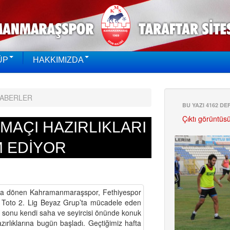
ÜP
HAKKIMIZDA
HABERLER
BU YAZI 4162 D
Çıktı görüntüs
MAÇI HAZIRLIKLARI
 EDİYOR
nla dönen Kahramanmaraşspor, Fethiyespor
por Toto 2. Lig Beyaz Grup’ta mücadele eden
 sonu kendi saha ve seyircisi önünde konuk
zırlıklarına bugün başladı. Geçtiğimiz hafta