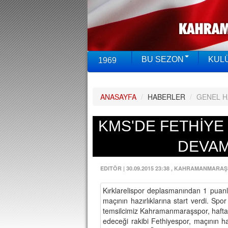
BU SEZON
KUL
1969
ANASAYFA
/
HABERLER
/
GENEL 
KMS'DE FETHİYE 
DEVAM
EDITÖR
|
30.09.2015 23:38
, KAHRAMANMARAŞ
Kırklarelispor deplasmanından 1 pua
maçının hazırlıklarına start verdi. S
temsilcimiz Kahramanmaraşspor, hafta
edeceği rakibi Fethiyespor, maçının ha