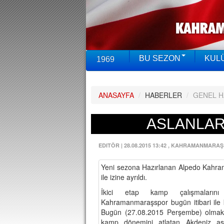
BU SEZON
KUL
1969
ANASAYFA
/
HABERLER
/
GENEL 
ASLANLARA
EDITÖR
|
28.08.2015 13:42
, KAHRAMANMARAŞ
Yeni sezona Hazırlanan Alpedo Kahr
ile izine ayrıldı.
İkici etap kamp çalışmalarını
Kahramanmaraşspor bugün itibari ile ka
Bugün (27.08.2015 Perşembe) olmak ü
kamp dönemini atlatan Akdeniz asl