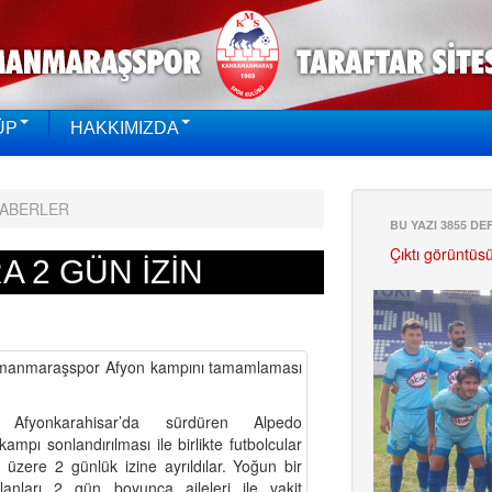
ÜP
HAKKIMIZDA
HABERLER
BU YAZI 3855 D
Çıktı görüntüs
 2 GÜN İZİN
amanmaraşspor Afyon kampını tamamlaması
 Afyonkarahisar’da sürdüren Alpedo
mpı sonlandırılması ile birlikte futbolcular
zere 2 günlük izine ayrıldılar. Yoğun bir
anları 2 gün boyunca aileleri ile vakit