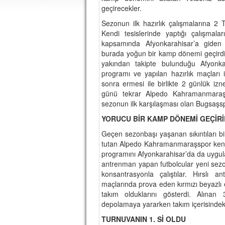
geçirecekler.
Sezonun ilk hazırlık çalışmalarına 
Kendi tesislerinde yaptığı çalışmala
kapsamında Afyonkarahisar’a giden
burada yoğun bir kamp dönemi geçirdi.
yakından takipte bulunduğu Afyonk
programı ve yapılan hazırlık maçlar
sonra ermesi ile birlikte 2 günlük iz
günü tekrar Alpedo Kahramanmaraşs
sezonun ilk karşılaşması olan Bugsaşs
YORUCU BİR KAMP DÖNEMİ GEÇİRİ
Geçen sezonbaşı yaşanan sıkıntıları b
tutan Alpedo Kahramanmaraşspor kendi 
programını Afyonkarahisar’da da uygu
antrenman yapan futbolcular yeni sezon
konsantrasyonla çalıştılar. Hırslı 
maçlarında prova eden kırmızı beyazlı eki
takım olduklarını gösterdi. Alınan
depolamaya yararken takım içerisindek
TURNUVANIN 1. Sİ OLDU