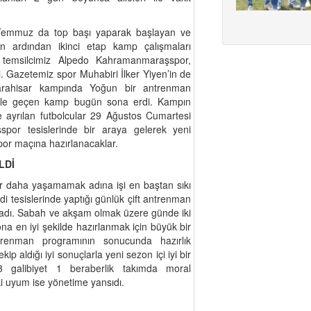
2 Temmuz da top başı yaparak başlayan ve
rın ardından ikinci etap kamp çalışmaları
 temsilcimiz Alpedo Kahramanmaraşspor,
 Gazetemiz spor Muhabiri İlker Yiyen’in de
arahisar kampında Yoğun bir antrenman
ı ile geçen kamp bugün sona erdi. Kampın
ne ayrılan futbolcular 29 Ağustos Cumartesi
por tesislerinde bir araya gelerek yeni
por maçına hazırlanacaklar.
LDİ
ir daha yaşamamak adına işi en baştan sıkı
tesislerinde yaptığı günlük çift antrenman
ladı. Sabah ve akşam olmak üzere günde iki
a en iyi şekilde hazırlanmak için büyük bir
antrenman programının sonucunda hazırlık
p aldığı iyi sonuçlarla yeni sezon içi iyi bir
 3 galibiyet 1 beraberlik takımda moral
i uyum ise yönetime yansıdı.