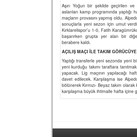
Aşırı Yoğun bir şekilde geçirilen v
aslanları kamp programında yaptığı ha
maçların provasını yapmış oldu. Alpe
sonuçlarla yeni sezon için umut ver
Kırklarelispor’u 1-0, Fatih Karagümrük
başarırken grupta yer alan bir diğe
berabere kaldı.
AÇILIŞ MAÇI İLE TAKIM GÖRÜCÜY
Yaptığı transferle yeni sezonda yeni
yeni kurduğu takımı taraftara tanıtma
yapacak. Lig maçının yapılacağı haf
davet edilecek. Karşılaşma ise Alpe
bölünerek Kırmızı- Beyaz takım olarak
karşılaşma büyük ihtimalle hafta içine