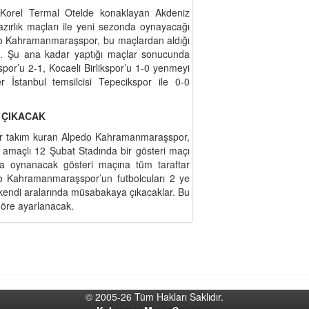
e Korel Termal Otelde konaklayan Akdeniz
zırlık maçları ile yeni sezonda oynayacağı
do Kahramanmaraşspor, bu maçlardan aldığı
di. Şu ana kadar yaptığı maçlar sonucunda
spor’u 2-1, Kocaeli Birlikspor’u 1-0 yenmeyi
r İstanbul temsilcisi Tepecikspor ile 0-0
E ÇIKACAK
 bir takım kuran Alpedo Kahramanmaraşspor,
k amaçlı 12 Şubat Stadında bir gösteri maçı
ta oynanacak gösteri maçına tüm taraftar
do Kahramanmaraşspor’un futbolcuları 2 ye
 kendi aralarında müsabakaya çıkacaklar. Bu
 göre ayarlanacak.
© 2005-26 Tüm Hakları Saklıdır.