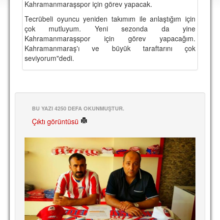
Kahramanmaraşspor için görev yapacak.
DEPLASMAN
Tecrübeli oyuncu yeniden takımım ile anlaştığım için
LİSANSLI ÜRÜNLER
çok mutluyum. Yeni sezonda da yine
Kahramanmaraşspor için görev yapacağım.
MULTİMEDYA
Kahramanmaraş'ı ve büyük taraftarını çok
seviyorum"dedi.
FOTOĞRAF & VİDEOLAR
MARŞ & TEZAHÜRATLAR
KULÜP
BU YAZI 4250 DEFA OKUNMUŞTUR.
AMBLEM
Çıktı görüntüsü
SPOR TESİSLERİ
YÖNETİM KURULU
PERSONEL
SPONSORLAR
TARİHÇE