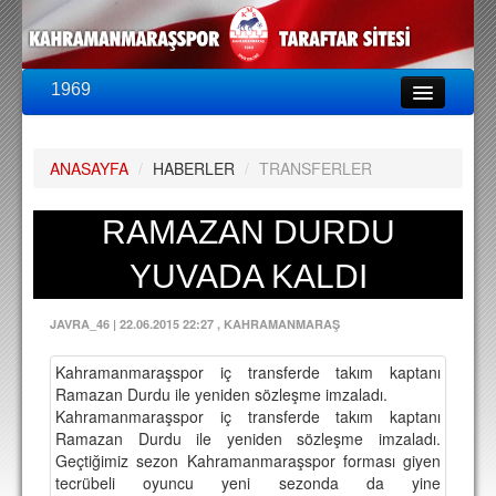
1969
LİG & KUPA
BU SEZON
ANASAYFA
/
HABERLER
/
TRANSFERLER
PUAN DURUMU
FİKSTÜR
RAMAZAN DURDU
KADRO
YUVADA KALDI
A TAKIM KADROSU
JAVRA_46
|
22.06.2015 22:27
, KAHRAMANMARAŞ
TEKNİK KADRO
Kahramanmaraşspor iç transferde takım kaptanı
TRANSFERLER
Ramazan Durdu ile yeniden sözleşme imzaladı.
Kahramanmaraşspor iç transferde takım kaptanı
TARAFTAR
Ramazan Durdu ile yeniden sözleşme imzaladı.
Geçtiğimiz sezon Kahramanmaraşspor forması giyen
BİLETLER
tecrübeli oyuncu yeni sezonda da yine