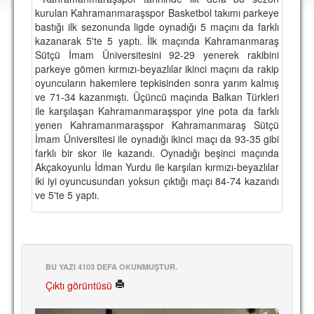
DEPLASMAN
kurulan Kahramanmaraşspor Basketbol takımı parkeye
bastığı ilk sezonunda ligde oynadığı 5 maçını da farklı
LİSANSLI ÜRÜNLER
kazanarak 5'te 5 yaptı. İlk maçında Kahramanmaraş
Sütçü İmam Üniversitesini 92-29 yenerek rakibini
MULTİMEDYA
parkeye gömen kırmızı-beyazlılar ikinci maçını da rakip
oyuncuların hakemlere tepkisinden sonra yarım kalmış
FOTOĞRAF & VİDEOLAR
ve 71-34 kazanmıştı. Üçüncü maçında Balkan Türkleri
ile karşılaşan Kahramanmaraşspor yine pota da farklı
MARŞ & TEZAHÜRATLAR
yenen Kahramanmaraşspor Kahramanmaraş Sütçü
İmam Üniversitesi ile oynadığı ikinci maçı da 93-35 gibi
KULÜP
farklı bir skor ile kazandı. Oynadığı beşinci maçında
Akçakoyunlu İdman Yurdu ile karşılan kırmızı-beyazlılar
AMBLEM
iki iyi oyuncusundan yoksun çıktığı maçı 84-74 kazandı
SPOR TESİSLERİ
ve 5'te 5 yaptı.
YÖNETİM KURULU
PERSONEL
BU YAZI 4103 DEFA OKUNMUŞTUR.
SPONSORLAR
Çıktı görüntüsü
TARİHÇE