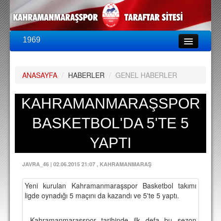
1969
LİG & KUPA
BU SEZON
ANASAYFA
/
HABERLER
/
GENEL HABERLER
PUAN DURUMU
FİKSTÜR
KAHRAMANMARAŞSPOR
KADRO
BASKETBOL'DA 5'TE 5
A TAKIM KADROSU
YAPTI
TEKNİK KADRO
JAVRA_46
|
02.06.2015 21:07
, KAHRAMANMARAŞ
TRANSFERLER
Yeni kurulan Kahramanmaraşspor Basketbol takımı
TARAFTAR
ligde oynadığı 5 maçını da kazandı ve 5'te 5 yaptı.
BİLETLER
Kahramanmaraşspor tarihinde ilk defa bu sezon