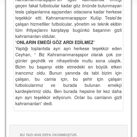
DEPLASMAN
geçen fakat futbolcular kadar göz önünde bulunmayan
tesis çalışanlarına aşçısından odacısına kadar herkese
LİSANSLI ÜRÜNLER
teşekkür etti. Kahramanmaraşspor Kulüp Tesisi’de
çalışan hizmetliler futbolcular, yönetim ve teknik ekibin
MULTİMEDYA
tüm ihtiyaçlarını karşılayıp bugünkü başarının gizli
kahramanları oldular.
FOTOĞRAF & VİDEOLAR
‘ONLARIN EMEĞİ GÖZ ARDI EDİLMEZ’
Yaptığı toplantıda ayrı ayrı herkese teşekkür eden
MARŞ & TEZAHÜRATLAR
Ceyhan, “ Biz Kahramanmaraşspor olarak çok zor
günler geçirdik ve nihayetinde mutlu sona ulaştık.
KULÜP
Bizim bu başarıyı elde etmedeki en büyük etken
inancımız oldu. Bunun yanında da tabi bizim için
AMBLEM
çalışan, bu camia için, bu şehir için çalışan
SPOR TESİSLERİ
futbolcularımız ve burada bulunan emekçi
kardeşlerimiz oldu. Ben burada hepsine bir kez daha
YÖNETİM KURULU
ayrı ayrı teşekkür ediyorum. Onlar bu camianın gizli
kahramanları” dedi.
PERSONEL
SPONSORLAR
TARİHÇE
BU YAZI 4045 DEFA OKUNMUŞTUR.