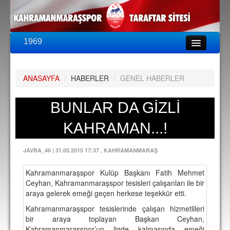
1969
LİG & KUPA
BU SEZON
ANASAYFA
/
HABERLER
/
GENEL HABERLER
PUAN DURUMU
FİKSTÜR
BUNLAR DA GİZLİ
KADRO
KAHRAMAN...!
A TAKIM KADROSU
JAVRA_46
|
31.05.2015 17:37
, KAHRAMANMARAŞ
TEKNİK KADRO
Kahramanmaraşspor Kulüp Başkanı Fatih Mehmet
TRANSFERLER
Ceyhan, Kahramanmaraşspor tesisleri çalışanları ile bir
araya gelerek emeği geçen herkese teşekkür etti.
TARAFTAR
Kahramanmaraşspor tesislerinde çalışan hizmetlileri
BİLETLER
bir araya toplayan Başkan Ceyhan,
Kahramanmaraşspor’un ligde kalmasında emeği