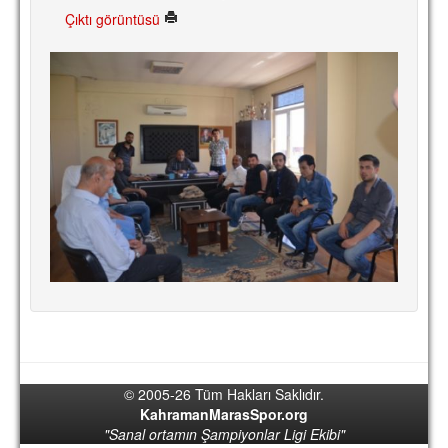
Çıktı görüntüsü
TARİHİ BAŞARILAR
BASINDAN
KUPA MAÇLARI
ESKi BAŞKANLAR
ESKİ HOCALAR
HAKKIMIZDA
MİSYON
HAKKIMIZDA
İRTİBAT
SİTE İSTATİSTİKLERİ
© 2005-26 Tüm Hakları Saklıdır.
REKLAM YAYINI
KahramanMarasSpor.org
"Sanal ortamın Şampiyonlar Ligi Ekibi"