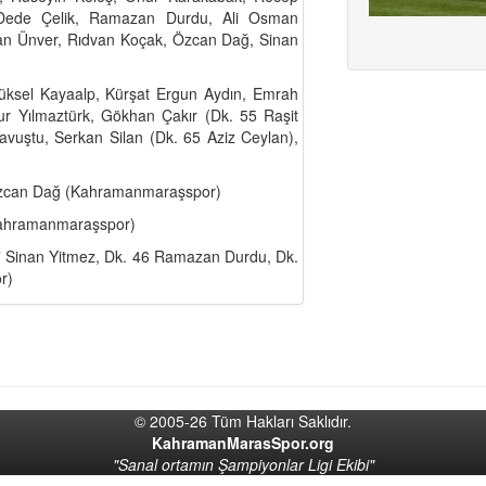
Dede Çelik, Ramazan Durdu, Ali Osman
an Ünver, Rıdvan Koçak, Özcan Dağ, Sinan
üksel Kayaalp, Kürşat Ergun Aydın, Emrah
ur Yılmaztürk, Gökhan Çakır (Dk. 55 Raşit
Kavuştu, Serkan Silan (Dk. 65 Aziz Ceylan),
Özcan Dağ (Kahramanmaraşspor)
ahramanmaraşspor)
7 Sinan Yitmez, Dk. 46 Ramazan Durdu, Dk.
r)
© 2005-26 Tüm Hakları Saklıdır.
KahramanMarasSpor.org
"Sanal ortamın Şampiyonlar Ligi Ekibi"