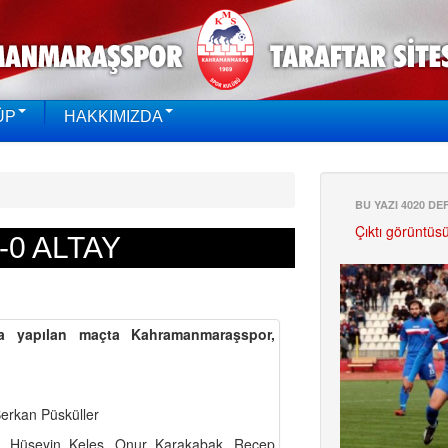
ÜP
HAKKIMIZDA
BU YAZI 4020 D
Çıktı görüntüs
-0 ALTAY
ta yapılan maçta Kahramanmaraşspor,
Berkan Püsküller
 Hüseyin Keleş, Onur Karakabak, Recep