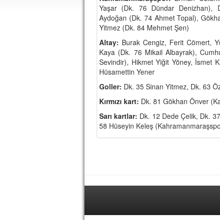
Yaşar (Dk. 76 Dündar Denizhan), 
Aydoğan (Dk. 74 Ahmet Topal), Gökh
Yitmez (Dk. 84 Mehmet Şen)
Altay:
Burak Cengiz, Ferit Cömert, Y
Kaya (Dk. 76 Mikail Albayrak), Cumh
Sevindir), Hikmet Yiğit Yöney, İsmet 
Hüsamettin Yener
Goller:
Dk. 35 Sinan Yitmez, Dk. 63 
Kırmızı kart:
Dk. 81 Gökhan Önver (K
Sarı kartlar:
Dk. 12 Dede Çelik, Dk. 3
58 Hüseyin Keleş (Kahramanmaraşspo