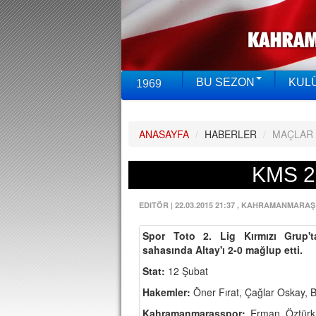
BU SEZON
KUL
1969
ANASAYFA
/
HABERLER
/
MAÇLAR
KMS 2
EDITÖR
|
22.03.2015 21:37
, KAHRAMANMARAŞ
Spor Toto 2. Lig Kırmızı Grup'
sahasında Altay'ı 2-0 mağlup etti.
Stat:
12 Şubat
Hakemler:
Öner Fırat, Çağlar Oskay, 
Kahramanmaraşspor:
Erman Öztürk,