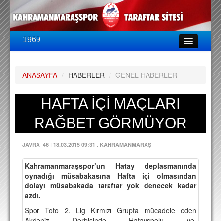
1969
LİG & KUPA
BU SEZON
ANASAYFA
/
HABERLER
/
GENEL HABERLER
PUAN DURUMU
FİKSTÜR
HAFTA İÇİ MAÇLARI
KADRO
RAĞBET GÖRMÜYOR
A TAKIM KADROSU
JAVRA_46
|
18.03.2015 09:31
, KAHRAMANMARAŞ
TEKNİK KADRO
Kahramanmaraşspor’un Hatay deplasmanında
TRANSFERLER
oynadığı müsabakasına Hafta içi olmasından
dolayı müsabakada taraftar yok denecek kadar
TARAFTAR
azdı.
BİLETLER
Spor Toto 2. Lig Kırmızı Grupta mücadele eden
Akdeniz Derbisinde Hatayspolu ve