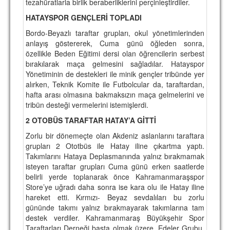
tezahüratlarla birlik beraberliklerini perçinleştirdiler.
HATAYSPOR GENÇLERİ TOPLADI
Bordo-Beyazlı taraftar grupları, okul yönetimlerinden
anlayış göstererek, Cuma günü öğleden sonra,
özellikle Beden Eğitimi dersi olan öğrencilerin serbest
bırakılarak maça gelmesini sağladılar. Hatayspor
Yönetiminin de destekleri ile minik gençler tribünde yer
alırken, Teknik Komite ile Futbolcular da, taraftardan,
hafta arası olmasına bakmaksızın maça gelmelerini ve
tribün desteği vermelerini istemişlerdi.
2 OTOBÜS TARAFTAR HATAY’A GİTTİ
Zorlu bir dönemeçte olan Akdeniz aslanlarını taraftara
grupları 2 Ototbüs ile Hatay iline çıkartma yaptı.
Takımlarını Hataya Deplasmanında yalnız bırakmamak
isteyen taraftar grupları Cuma günü erken saatlerde
belirli yerde toplanarak önce Kahramanmaraşspor
Store’ye uğradı daha sonra ise kara olu ile Hatay iline
hareket etti. Kırmızı- Beyaz sevdalıları bu zorlu
gününde takımı yalnız bırakmayarak takımlarına tam
destek verdiler. Kahramanmaraş Büyükşehir Spor
Taraftarları Derneği başta olmak üzere, Edeler Grubu,