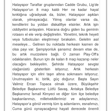
Hatayspor Taraftar gruplarından Cadde Grubu, Lig'de
Hatayspor'un 8 maçı kaldı Her ne kadar hayal
kırıklığına uğradıysak da, bizler, Hatayspor aşıkları
olarak, yılmayacağız. Yılmış olanlar varsa da,
kendilerini bu yoldan diskalifiye etsinler. Artık işin
ciddiyetini anlayalım. Hüsrana doğru giden bu geminin
rotasını el ele verip değiştirelim. Yönetimi, teknik heyeti
veya futbolcuları eleştirmeyi bırakalım. Gelelim asıl
meseleye… Gelinen bu noktada herkesin kısmen de
olsa payı var. Şampiyonluk şansımız devam etse de,
bu artık mucizelere bağlı. O zaman Play-Off'a
odaklanalım. Bunun için de kalan 8 maçı kazanıp neler
olacağını bekleyelim. Şehirde Hatayspor sevgisi
olağanüstü gösterilsin istiyoruz. Artık herkesin
Hatayspor için elini taşın altına sokmasını istiyoruz.
Unutmayalım ki, birlik, güç doğurur. Başta Sayın
Valimiz Ercan Topaca olmak üzere, Büyükşehir
Belediye Başkanımız Lütfü Savaş, Antakya Belediye
Başkanımız İsmail Kimyeci ve diğer tüm ilçe belediye
başkanlarımızı, milletvekillerimizi ve adaylarımızı,
Hatayspor'a gönül vermiş tüm iş adamlarını, esnafımızı,
Cuma günü oynayacağımız hayati derecede önemli