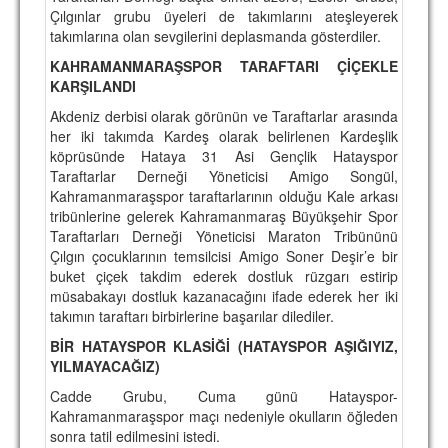
Çılgınlar grubu üyeleri de takımlarını ateşleyerek
takımlarına olan sevgilerini deplasmanda gösterdiler.
KAHRAMANMARAŞSPOR TARAFTARI ÇİÇEKLE
KARŞILANDI
Akdeniz derbisi olarak görünün ve Taraftarlar arasında
her iki takımda Kardeş olarak belirlenen Kardeşlik
köprüsünde Hataya 31 Asi Gençlik Hatayspor
Taraftarlar Derneği Yöneticisi Amigo Songül,
Kahramanmaraşspor taraftarlarının olduğu Kale arkası
tribünlerine gelerek Kahramanmaraş Büyükşehir Spor
Taraftarları Derneği Yöneticisi Maraton Tribününü
Çılgın çocuklarının temsilcisi Amigo Soner Deşir’e bir
buket çiçek takdim ederek dostluk rüzgarı estirip
müsabakayı dostluk kazanacağını ifade ederek her iki
takımın taraftarı birbirlerine başarılar dilediler.
BİR HATAYSPOR KLASİĞİ (HATAYSPOR AŞIĞIYIZ,
YILMAYACAĞIZ)
Cadde Grubu, Cuma günü Hatayspor-
Kahramanmaraşspor maçı nedeniyle okulların öğleden
sonra tatil edilmesini istedi.