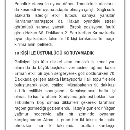
Penaltı kurtarışı ile oyuna dönen Temsilcimiz ataklarını
da kesmedi ve oyuna adapte olmaya çalıştı. Sağlı sollu
ataklarla istediği etkili futbolu sahaya yansıtan
Kahramanmaraşspor da Hakan oyundaki stresli
görüntüsü sahaya yansıttı. Birçok pozisyona faullü
giren Hakan 66. Dakikada 2. Sarı karttan Kırmız kartla
oyun dışı kalarak takımını 10 kişi bırakması ile maçın
kırılma anını belirledi.
10 KİŞİ İLE ÜSTÜNLÜĞÜ KORUYAMADIK
Galibiyet için tüm riskleri alan temsilcimiz kendi yarı
alanında da büyük boşluklar vermesine rağmen kaleci
Erman etkili bir oyun sergileyerek göz doldururken 70.
Dakikada gelişen atakta Hataysporlu Halil topu filelerle
buluşturarak skoru eşitledi. Müsabakanın 90 dakikası
1-1’lik eşitlikle sonuçlandı. Karşılaşmanın hafta içi
olması ile ise Taraftarın Stadyuma gelmesi beklenirken
Tribünlerin boş olması dikkatleri çekerek taraftarın
rağbet görmediği gözlemlendi. Hatay’a günlerdir Yağan
yağmur nedeniyle ağır bir zeminde oynanan
karşılaşmadan Alınan 1 puan her iki takımı da mutlu
etmezken her iki takımında taraftarı kardeşçe