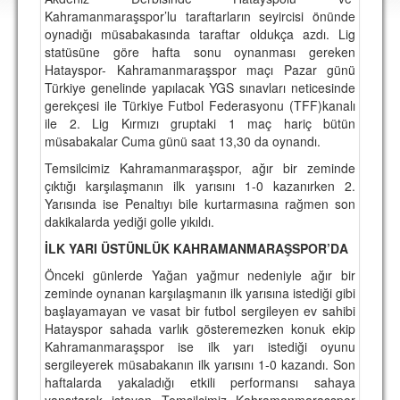
DEPLASMAN
Kahramanmaraşspor’lu taraftarların seyircisi önünde
oynadığı müsabakasında taraftar oldukça azdı. Lig
LİSANSLI ÜRÜNLER
statüsüne göre hafta sonu oynanması gereken
Hatayspor- Kahramanmaraşspor maçı Pazar günü
MULTİMEDYA
Türkiye genelinde yapılacak YGS sınavları neticesinde
gerekçesi ile Türkiye Futbol Federasyonu (TFF)kanalı
FOTOĞRAF & VİDEOLAR
ile 2. Lig Kırmızı gruptaki 1 maç hariç bütün
müsabakalar Cuma günü saat 13,30 da oynandı.
MARŞ & TEZAHÜRATLAR
Temsilcimiz Kahramanmaraşspor, ağır bir zeminde
KULÜP
çıktığı karşılaşmanın ilk yarısını 1-0 kazanırken 2.
Yarısında ise Penaltıyı bile kurtarmasına rağmen son
AMBLEM
dakikalarda yediği golle yıkıldı.
SPOR TESİSLERİ
İLK YARI ÜSTÜNLÜK KAHRAMANMARAŞSPOR’DA
Önceki günlerde Yağan yağmur nedeniyle ağır bir
YÖNETİM KURULU
zeminde oynanan karşılaşmanın ilk yarısına istediği gibi
başlayamayan ve vasat bir futbol sergileyen ev sahibi
PERSONEL
Hatayspor sahada varlık gösteremezken konuk ekip
Kahramanmaraşspor ise ilk yarı istediği oyunu
SPONSORLAR
sergileyerek müsabakanın ilk yarısını 1-0 kazandı. Son
haftalarda yakaladığı etkili performansı sahaya
TARİHÇE
yansıtarak isteyen Temsilcimiz Kahramanmaraşspor