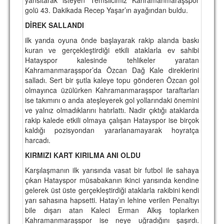
golü 43. Dakikada Recep Yaşar’ın ayağından buldu.
TARİHİ BAŞARILAR
DİREK SALLANDI
BASINDAN
ilk yarıda oyuna önde başlayarak rakip alanda baskı
kuran ve gerçekleştirdiği etkili ataklarla ev sahibi
KUPA MAÇLARI
Hatayspor kalesinde tehlikeler yaratan
Kahramanmaraşspor’da Özcan Dağ Kale direklerini
ESKi BAŞKANLAR
salladı. Sert bir şutla kaleye topu gönderen Özcan gol
olmayınca üzülürken Kahramanmaraşspor taraftarları
ESKİ HOCALAR
ise takımını o anda ateşleyerek gol yollarındaki önemini
HAKKIMIZDA
ve yalnız olmadıklarını hatırlattı. Nadir çıktığı ataklarda
rakip kalede etkili olmaya çalışan Hatayspor ise birçok
MİSYON
kaldığı pozisyondan yararlanamayarak hoyratça
harcadı.
HAKKIMIZDA
KIRMIZI KART KIRILMA ANI OLDU
İRTİBAT
Karşılaşmanın ilk yarısında vasat bir futbol ile sahaya
çıkan Hatayspor müsabakanın ikinci yarısında kendine
SİTE İSTATİSTİKLERİ
gelerek üst üste gerçekleştirdiği ataklarla rakibini kendi
yarı sahasına hapsetti. Hatay’ın lehine verilen Penaltıyı
REKLAM YAYINI
bile dışarı atan Kaleci Erman Alkış toplarken
Kahramanmaraşspor ise neye uğradığını şaşırdı.