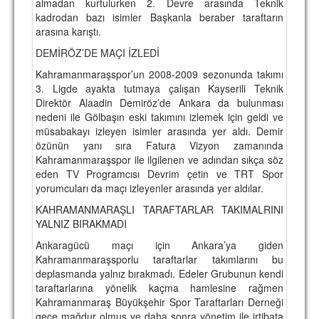
almadan kurtulurken 2. Devre arasında Teknik
kadrodan bazı isimler Başkanla beraber taraftarın
arasına karıştı.
DEMİRÖZ’DE MAÇI İZLEDİ
Kahramanmaraşspor’un 2008-2009 sezonunda takımı
3. Ligde ayakta tutmaya çalışan Kayserili Teknik
Direktör Alaadin Demiröz’de Ankara da bulunması
nedeni ile Gölbaşın eski takımını izlemek için geldi ve
müsabakayı izleyen isimler arasında yer aldı. Demir
özünün yanı sıra Fatura Vizyon zamanında
Kahramanmaraşspor ile ilgilenen ve adından sıkça söz
eden TV Programcısı Devrim çetin ve TRT Spor
yorumcuları da maçı izleyenler arasında yer aldılar.
KAHRAMANMARAŞLI TARAFTARLAR TAKIMALRINI
YALNIZ BIRAKMADI
Ankaragücü maçı için Ankara’ya giden
Kahramanmaraşsporlu taraftarlar takımlarını bu
deplasmanda yalnız bırakmadı. Edeler Grubunun kendi
taraftarlarına yönelik kaçma hamlesine rağmen
Kahramanmaraş Büyükşehir Spor Taraftarları Derneği
gece mağdur olmuş ve daha sonra yönetim ile irtibata