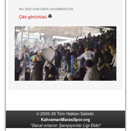
BU YAZI 4438 DEFA OKUNMUŞTUR.
Çıktı görüntüsü
© 2005-26 Tüm Hakları Saklıdır.
KahramanMarasSpor.org
"Sanal ortamın Şampiyonlar Ligi Ekibi"