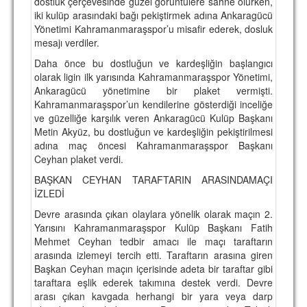
dostluk çerçevesinde güzel görüntülere sahne olurken,
iki kulüp arasındaki bağı pekiştirmek adına Ankaragücü
Yönetimi Kahramanmaraşspor’u misafir ederek, dosluk
mesajı verdiler.
Daha önce bu dostluğun ve kardeşliğin başlangıcı
olarak ligin ilk yarısında Kahramanmaraşspor Yönetimi,
Ankaragücü yönetimine bir plaket vermişti.
Kahramanmaraşspor’un kendilerine gösterdiği inceliğe
ve güzelliğe karşılık veren Ankaragücü Kulüp Başkanı
Metin Akyüz, bu dostluğun ve kardeşliğin pekiştirilmesi
adına maç öncesi Kahramanmaraşspor Başkanı
Ceyhan plaket verdi.
BAŞKAN CEYHAN TARAFTARIN ARASINDAMAÇI
İZLEDİ
Devre arasında çıkan olaylara yönelik olarak maçın 2.
Yarısını Kahramanmaraşspor Kulüp Başkanı Fatih
Mehmet Ceyhan tedbir amacı ile maçı taraftarın
arasında izlemeyi tercih etti. Taraftarın arasına giren
Başkan Ceyhan maçın içerisinde adeta bir taraftar gibi
taraftara eşlik ederek takımına destek verdi. Devre
arası çıkan kavgada herhangi bir yara veya darp