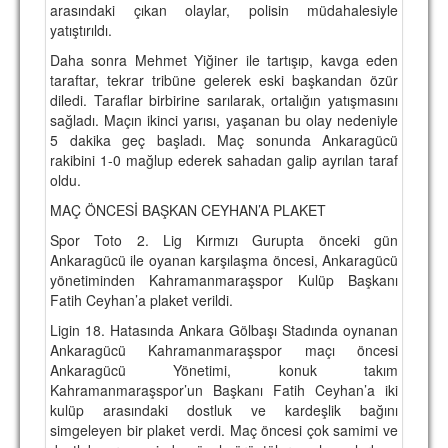
arasındaki çıkan olaylar, polisin müdahalesiyle
TARİHİ BAŞARILAR
yatıştırıldı.
Daha sonra Mehmet Yiğiner ile tartışıp, kavga eden
BASINDAN
taraftar, tekrar tribüne gelerek eski başkandan özür
diledi. Taraflar birbirine sarılarak, ortalığın yatışmasını
KUPA MAÇLARI
sağladı. Maçın ikinci yarısı, yaşanan bu olay nedeniyle
5 dakika geç başladı. Maç sonunda Ankaragücü
ESKi BAŞKANLAR
rakibini 1-0 mağlup ederek sahadan galip ayrılan taraf
oldu.
ESKİ HOCALAR
MAÇ ÖNCESİ BAŞKAN CEYHAN’A PLAKET
HAKKIMIZDA
Spor Toto 2. Lig Kırmızı Gurupta önceki gün
MİSYON
Ankaragücü ile oyanan karşılaşma öncesi, Ankaragücü
yönetiminden Kahramanmaraşspor Kulüp Başkanı
HAKKIMIZDA
Fatih Ceyhan’a plaket verildi.
Ligin 18. Hatasında Ankara Gölbaşı Stadında oynanan
İRTİBAT
Ankaragücü Kahramanmaraşspor maçı öncesi
Ankaragücü Yönetimi, konuk takım
SİTE İSTATİSTİKLERİ
Kahramanmaraşspor’un Başkanı Fatih Ceyhan’a iki
kulüp arasındaki dostluk ve kardeşlik bağını
REKLAM YAYINI
simgeleyen bir plaket verdi. Maç öncesi çok samimi ve