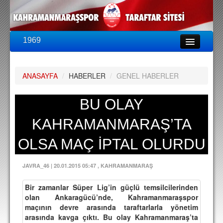
1969
LİG & KUPA
BU SEZON
ANASAYFA
/
HABERLER
/
GENEL HABERLER
PUAN DURUMU
FİKSTÜR
BU OLAY
KADRO
KAHRAMANMARAŞ’TA
A TAKIM KADROSU
OLSA MAÇ İPTAL OLURDU
TEKNİK KADRO
JAVRA_46
|
20.01.2015 05:47
, KAHRAMANMARAŞ
TRANSFERLER
Bir zamanlar Süper Lig’in güçlü temsilcilerinden
TARAFTAR
olan Ankaragücü’nde, Kahramanmaraşspor
maçının devre arasında taraftarlarla yönetim
BİLETLER
arasında kavga çıktı. Bu olay Kahramanmaraş’ta