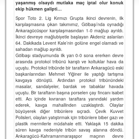
yaşanmış olsaydı mutlaka maç iptal olur konuk
DEPLASMAN
ekip hükmen galipti…
LİSANSLI ÜRÜNLER
Spor Toto 2. Lig Kırmızı Grupta ikinci devrenin, ilk
karşılaşmasına çıkan takımımız, Gölbaşı’nda oynadığı
MULTİMEDYA
Ankaragücüspor karşılaşmasından 1-0 mağlup ayrıldı.
İkinci devreye mağlubiyetle başlayan Akdeniz aslanları
FOTOĞRAF & VİDEOLAR
64. Dakikada Levent Kale’nin golüne engel olamadı ve
sahadan mağlup ayrıldı.
MARŞ & TEZAHÜRATLAR
Gölbaşı stadyumunda ilk yarı 0-0 sona ererken devre
arasında protokol tribünü karıştı ve koltuklar hava da
KULÜP
uçuştu. Protokol tribünde bir taraftarın Ankaragücü eski
başkanlarından Mehmet Yiğiner ile yaptığı tartışma
AMBLEM
kavgaya dönüştü. Ardından protokol tribünündeki
SPOR TESİSLERİ
masalar, sandalyeler, bardak ve tabaklar havada
uçuştu. Bir taraftarın başına porselen çay fincanı isabet
YÖNETİM KURULU
etti. Acı içinde kıvranan taraftara yanındaki yardım
ederek, kavga mahallinden uzaklaştırdı. Olaylar
PERSONEL
büyüyerek diğer tribünlere sıçradı. Çevik Kuvvet
Polisleri, olayları yatıştırmak için tribünlere biber gazı ve
SPONSORLAR
plastik mermilerle müdahale etti. Yaklaşık 15 dakika
süren kavga nedeniyle tribün savaş alanına döndü.
Ankaragücü-Kahramanmaraşspor maçının devre
TARİHÇE