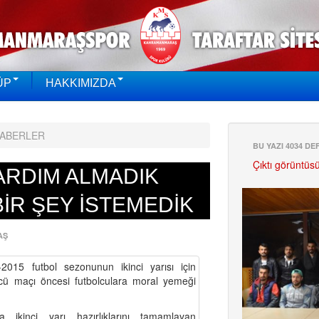
ÜP
HAKKIMIZDA
HABERLER
BU YAZI 4034 D
Çıktı görüntüs
ARDIM ALMADIK
BİR ŞEY İSTEMEDİK
AŞ
015 futbol sezonunun ikinci yarısı için
ücü maçı öncesi futbolculara moral yemeği
ikinci yarı hazırlıklarını tamamlayan