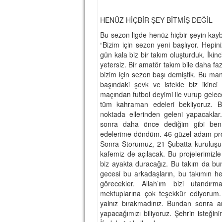
HENÜZ HİÇBİR ŞEY BİTMİŞ DEĞİL
Bu sezon ligde henüz hiçbir şeyin ka
“Bizim için sezon yeni başlıyor. Hepin
gün kala biz bir takım oluşturduk. İkinc
yetersiz. Bir amatör takım bile daha fa
bizim için sezon başı demiştik. Bu man
başındaki şevk ve istekle biz ikinci
maçından futbol deyimi ile vurup gelec
tüm kahraman edeleri bekliyoruz. 
noktada ellerinden geleni yapacakla
sonra daha önce dediğim gibi ben
edelerime döndüm. 46 güzel adam proje
Sonra Storumuz, 21 Şubatta kuruluş
kafemiz de açılacak. Bu projelerimizle
biz ayakta duracağız. Bu takım da bu
gecesi bu arkadaşların, bu takımın hep
görecekler. Allah’ım bizi utandır
mektuplarına çok teşekkür ediyorum
yalnız bırakmadınız. Bundan sonra ar
yapacağımızı biliyoruz. Şehrin isteğini