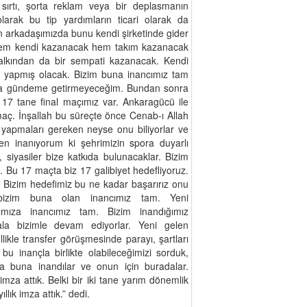
 sırtı, şorta reklam veya bir deplasmanın
olarak bu tip yardımların ticari olarak da
n arkadaşımızda bunu kendi şirketinde gider
hem kendi kazanacak hem takım kazanacak
alkından da bir sempati kazanacak. Kendi
u yapmış olacak. Bizim buna inancımız tam
la gündeme getirmeyeceğim. Bundan sonra
7 tane final maçımız var. Ankaragücü ile
maç. İnşallah bu süreçte önce Cenab-ı Allah
 yapmaları gereken neyse onu biliyorlar ve
n inanıyorum ki şehrimizin spora duyarlı
r, siyasiler bize katkıda bulunacaklar. Bizim
Bu 17 maçta biz 17 galibiyet hedefliyoruz.
. Bizim hedefimiz bu ne kadar başarırız onu
bizim buna olan inancımız tam. Yeni
rımıza inancımız tam. Bizim inandığımız
la bizimle devam ediyorlar. Yeni gelen
ikle transfer görüşmesinde parayı, şartları
 inançla birlikte olabileceğimizi sorduk,
 buna inandılar ve onun için buradalar.
imza attık. Belki bir iki tane yarım dönemlik
llık imza attık.” dedi.