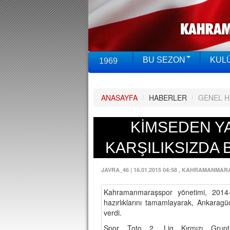
BU SEZON
KUL
1969
ANASAYFA
/
HABERLER
/
GENEL 
KİMSEDEN Y
KARŞILIKSIZDA 
JAVRA_46
|
16.01.2015 04:58
, KAHRAMANMAR
Kahramanmaraşspor yönetimi, 2014-2
hazırlıklarını tamamlayarak, Ankarag
verdi.
Spor Toto 2. Lig Kırmızı Grupta 