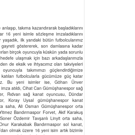
e anlaşıp, takıma kazandırarak başladıklarını
r 16 yeni isimle sözleşme imzaladıklarını
ar yaşadık, ilk yarıdaki bütün futbolcularımız
n gayreti göstererek, son damlasına kadar
ayırlan birçok oyuncuyla küskün yada sorunlu
 hedefe ulaşmak için bazı arkadaşlarımızla
den de eksik ve ihtyacımız olan takviyeleri
yuncuyla takımımızı güçlendirdiğimize
i katılan futbolcularla gücümüze güç katar
ruz. Bu yeni isimler ise, Göhan Ünver
k imza atıldı, Cihat Can Gümüşhanespor sağ
er, Rıdvan sağ kanat oyuncusu, Dündar
por, Koray Uysal gümüşhanespor kanat
rta saha, Ali Osman Gümüşhanespor orta
Yitmez Bandırmaspor Forvet, Akif Karakuş
Soner Özdemir Tavşanlı Linyit orta saha,
 Onur Karakabak Bandırmaspor sol kanat,
dan olmak üzere 16 yeni isim artık bizimle