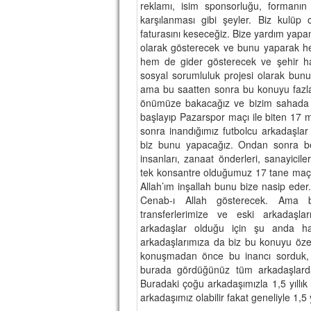
reklamı, isim sponsorluğu, formanın
karşılanması gibi şeyler. Biz kulüp 
faturasını keseceğiz. Bize yardım yapa
olarak gösterecek ve bunu yaparak 
hem de gider gösterecek ve şehir h
sosyal sorumluluk projesi olarak bun
ama bu saatten sonra bu konuyu faz
önümüze bakacağız ve bizim sahada 1
başlayıp Pazarspor maçı ile biten 17 
sonra inandığımız futbolcu arkadaşlar
biz bunu yapacağız. Ondan sonra be
insanları, zanaat önderleri, sanayicile
tek konsantre olduğumuz 17 tane maç. 
Allah’ım inşallah bunu bize nasip eder
Cenab-ı Allah gösterecek. Ama 
transferlerimize ve eski arkadaşla
arkadaşlar olduğu için şu anda ha
arkadaşlarımıza da biz bu konuyu özell
konuşmadan önce bu inancı sorduk, bu
burada gördüğünüz tüm arkadaşlarda
Buradaki çoğu arkadaşımızla 1,5 yıllık 
arkadaşımız olabilir fakat geneliyle 1,5 yı