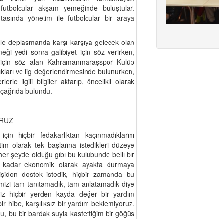
futbolcular akşam yemeğinde buluştular.
sında yönetim ile futbolcular bir araya
 ile deplasmanda karşı karşıya gelecek olan
i yedi sonra galibiyet için söz verirken,
ti için söz alan Kahramanmaraşspor Kulüp
lıkları ve lig değerlendirmesinde bulunurken,
erle ilgili bilgiler aktarıp, öncelikli olarak
çağrıda bulundu.
ORUZ
n hiçbir fedakarlıktan kaçınmadıklarını
m olarak tek başlarına istedikleri düzeye
her şeyde olduğu gibi bu kulübünde belli bir
iği kadar ekonomik olarak ayakta durmaya
işiden destek istedik, hiçbir zamanda bu
dimizi tam tanıtamadık, tam anlatamadık diye
 hiçbir yerden kayda değer bir yardım
 hibe, karşılıksız bir yardım beklemiyoruz.
u, bu bir bardak suyla kastettiğim bir göğüs