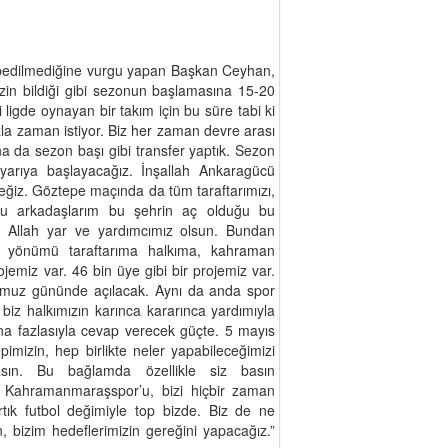
ybedilmediğine vurgu yapan Başkan Ceyhan,
izin bildiği gibi sezonun başlamasına 15-20
i ligde oynayan bir takım için bu süre tabi ki
zla zaman istiyor. Biz her zaman devre arası
a da sezon başı gibi transfer yaptık. Sezon
 yarıya başlayacağız. İnşallah Ankaragücü
eğiz. Göztepe maçında da tüm taraftarımızı,
Bu arkadaşlarım bu şehrin aç olduğu bu
r. Allah yar ve yardımcımız olsun. Bundan
 yönümü taraftarıma halkıma, kahraman
miz var. 46 bin üye gibi bir projemiz var.
umuz gününde açılacak. Aynı da anda spor
 biz halkımızın karınca kararınca yardımıyla
na fazlasıyla cevap verecek güçte. 5 mayıs
imizin, hep birlikte neler yapabileceğimizi
masın. Bu bağlamda özellikle siz basın
. Kahramanmaraşspor’u, bizi hiçbir zaman
tık futbol değimiyle top bizde. Biz de ne
n, bizim hedeflerimizin gereğini yapacağız.”