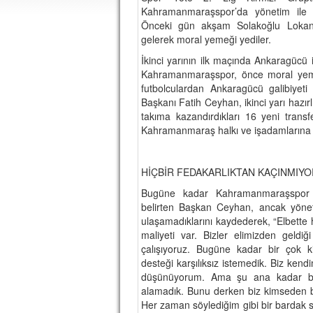
Kahramanmaraşspor’da yönetim ile 
Önceki gün akşam Solakoğlu Lokanta
gelerek moral yemeği yediler.
İkinci yarının ilk maçında Ankaragücü
Kahramanmaraşspor, önce moral yemeğ
futbolculardan Ankaragücü galibiye
Başkanı Fatih Ceyhan, ikinci yarı hazır
takıma kazandırdıkları 16 yeni transferl
Kahramanmaraş halkı ve işadamlarına 
HİÇBİR FEDAKARLIKTAN KAÇINMIY
Bugüne kadar Kahramanmaraşspor içi
belirten Başkan Ceyhan, ancak yöneti
ulaşamadıklarını kaydederek, “Elbette 
maliyeti var. Bizler elimizden geld
çalışıyoruz. Bugüne kadar bir çok k
desteği karşılıksız istemedik. Biz ken
düşünüyorum. Ama şu ana kadar biz
alamadık. Bunu derken biz kimseden bir
Her zaman söylediğim gibi bir bardak s