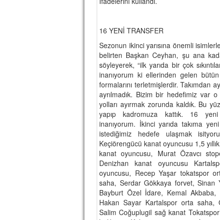
İfadelerini kullandı.
16 YENİ TRANSFER
Sezonun ikinci yarısına önemli isimlerl
belirten Başkan Ceyhan, şu ana kada
söyleyerek, “ilk yarıda bir çok sıkıntıl
inanıyorum ki ellerinden gelen bütü
formalarını terletmişlerdir. Takımdan 
ayrılmadık. Bizim bir hedefimiz var o
yolları ayırmak zorunda kaldık. Bu yüz
yapıp kadromuza kattık. 16 yeni o
inanıyorum. İkinci yarıda takıma yen
istediğimiz hedefe ulaşmak isityo
Keçiörengücü kanat oyuncusu 1,5 yıllı
kanat oyuncusu, Murat Özavcı stop
Denizhan kanat oyuncusu Kartals
oyuncusu, Recep Yaşar tokatspor o
saha, Serdar Gökkaya forvet, Sinan 
Bayburt Özel İdare, Kemal Akbaba, 
Hakan Sayar Kartalspor orta saha,
Salim Coğuplugil sağ kanat Tokatspor’