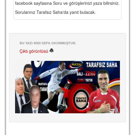
facebook sayfasına Soru ve görüşlerinizi yaza bilirsiniz.
TARİHİ BAŞARILAR
Sorularınız Tarafsız Saha'da yanıt bulacak.
BASINDAN
KUPA MAÇLARI
ESKi BAŞKANLAR
BU YAZI 4050 DEFA OKUNMUŞTUR.
Çıktı görüntüsü
ESKİ HOCALAR
HAKKIMIZDA
MİSYON
HAKKIMIZDA
İRTİBAT
SİTE İSTATİSTİKLERİ
REKLAM YAYINI