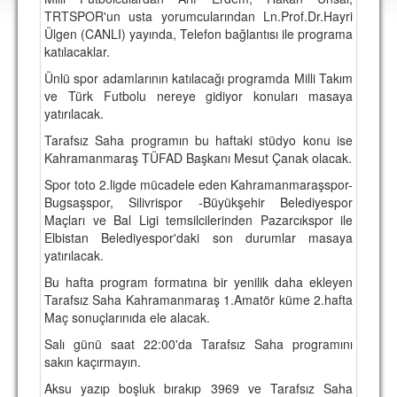
DEPLASMAN
TRTSPOR'un usta yorumcularından Ln.Prof.Dr.Hayri
Ülgen (CANLI) yayında, Telefon bağlantısı ile programa
LİSANSLI ÜRÜNLER
katılacaklar.
Ünlü spor adamlarının katılacağı programda Milli Takım
MULTİMEDYA
ve Türk Futbolu nereye gidiyor konuları masaya
FOTOĞRAF & VİDEOLAR
yatırılacak.
Tarafsız Saha programın bu haftaki stüdyo konu ise
MARŞ & TEZAHÜRATLAR
Kahramanmaraş TÜFAD Başkanı Mesut Çanak olacak.
KULÜP
Spor toto 2.ligde mücadele eden Kahramanmaraşspor-
Bugsaşspor, Silivrispor -Büyükşehir Belediyespor
AMBLEM
Maçları ve Bal Ligi temsilcilerinden Pazarcıkspor ile
Elbistan Belediyespor'daki son durumlar masaya
SPOR TESİSLERİ
yatırılacak.
YÖNETİM KURULU
Bu hafta program formatına bir yenilik daha ekleyen
Tarafsız Saha Kahramanmaraş 1.Amatör küme 2.hafta
PERSONEL
Maç sonuçlarınıda ele alacak.
Salı günü saat 22:00'da Tarafsız Saha programını
SPONSORLAR
sakın kaçırmayın.
Aksu yazıp boşluk bırakıp 3969 ve Tarafsız Saha
TARİHÇE