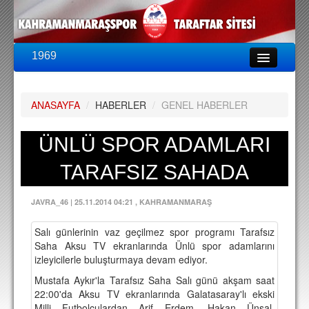
1969
LİG & KUPA
BU SEZON
ANASAYFA
/
HABERLER
/
GENEL HABERLER
PUAN DURUMU
FİKSTÜR
ÜNLÜ SPOR ADAMLARI
KADRO
TARAFSIZ SAHADA
A TAKIM KADROSU
JAVRA_46
|
25.11.2014 04:21
, KAHRAMANMARAŞ
TEKNİK KADRO
Salı günlerinin vaz geçilmez spor programı Tarafsız
TRANSFERLER
Saha Aksu TV ekranlarında Ünlü spor adamlarını
izleyicilerle buluşturmaya devam ediyor.
TARAFTAR
Mustafa Aykır'la Tarafsız Saha Salı günü akşam saat
BİLETLER
22:00'da Aksu TV ekranlarında Galatasaray'lı ekski
Milli Futbolculardan Arif Erdem, Hakan Ünsal,