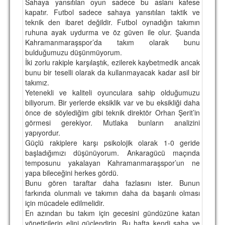
Sahaya yansıtılan oyun sadece bu aslanı kafese
kapatır. Futbol sadece sahaya yansıtılan taktik ve
teknik den ibaret değildir. Futbol oynadığın takımın
ruhuna ayak uydurma ve öz güven ile olur. Şuanda
Kahramanmaraşspor’da takım olarak bunu
bulduğumuzu düşünmüyorum.
İki zorlu rakiple karşılaştık, ezilerek kaybetmedik ancak
bunu bir teselli olarak da kullanmayacak kadar asil bir
takımız.
Yetenekli ve kaliteli oyunculara sahip olduğumuzu
biliyorum. Bir yerlerde eksiklik var ve bu eksikliği daha
önce de söylediğim gibi teknik direktör Orhan Şerit’in
görmesi gerekiyor. Mutlaka bunların analizini
yapıyordur.
Güçlü rakiplere karşı psikolojik olarak 1-0 geride
başladığımızı düşünüyorum. Ankaragücü maçında
temposunu yakalayan Kahramanmaraşspor’un ne
yapa bileceğini herkes gördü.
Bunu gören taraftar daha fazlasını ister. Bunun
farkında olunmalı ve takımın daha da başarılı olması
için mücadele edilmelidir.
En azından bu takım için gecesini gündüzüne katan
yöneticilerin elini güçlendirin. Bu hafta kendi saha ve