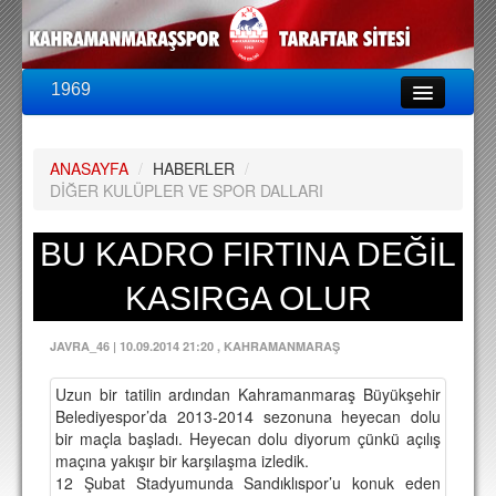
1969
LİG & KUPA
BU SEZON
ANASAYFA
/
HABERLER
/
PUAN DURUMU
DİĞER KULÜPLER VE SPOR DALLARI
FİKSTÜR
BU KADRO FIRTINA DEĞİL
KADRO
KASIRGA OLUR
A TAKIM KADROSU
TEKNİK KADRO
JAVRA_46
|
10.09.2014 21:20
, KAHRAMANMARAŞ
TRANSFERLER
Uzun bir tatilin ardından Kahramanmaraş Büyükşehir
Belediyespor’da 2013-2014 sezonuna heyecan dolu
TARAFTAR
bir maçla başladı. Heyecan dolu diyorum çünkü açılış
maçına yakışır bir karşılaşma izledik.
BİLETLER
12 Şubat Stadyumunda Sandıklıspor’u konuk eden