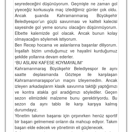
seyredeceğini düşünüyorum. Geçmişte ne zaman gol
yiyeceğiz korkusuyla maç izlediğimiz günler çok oldu.
Ancak şuanda Kahramanmaraş Büyükşehir
Belediyespor’un güçlü savunması ve kaliteli kalecisi
sayesinde gol yeme sorunu olacağını düşünmüyorum.
Elbette kalemizde gol olacak. Ancak bunun kolay
olmayacağını söylemek istiyorum.
Ben Recep hocama ve aslanlarına başarılar diliyorum.
İnşallah bizim umduğumuz ve hayalini kurduğumuz
şekilde yollarına devam ederler.
“BU ASLANI KAFESE KOYMAYALIM”
Kahramanmaraş Büyükşehir Belediyespor ile aynı
saatte deplasmanda Göztepe ile karşılaşan
Kahramanmaraşspor’un maçını izleyemedim. Ancak
izleyen arkadaşlarım klasik savunma taktiği yaptığımızı
ve kontra atakla gol aradığımızı söylediler. Geçen
sezon elimizdeki malzeme bunu gerektiriyordu. Bu
sezon da aynı tablo ile karşı karşıya kalmış
durumdayız.
Yönetim takımın başarısı için çırpınırken henüz sportif
bir başarı gelmemesi onların da mahcup ediyor. Takım
başarı elde edecek ve yönetimin eli güçlenecek.