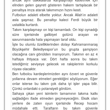
elinden gelen gayreti gösteren hakem tartışılacak bir
TARİHİ BAŞARILAR
penaltıya imza atarak takımımızın hızını kesti.
Futbolun adaleti elbette yoktur. Ancak Allah’ın adaleti
BASINDAN
asla şaşmaz. Bu penaltıyı kaleci Ferdi büyük bir
ustalıkla kurtardı.
KUPA MAÇLARI
Takım karşılaşmayı on kişi tamamladı. On kişi oynadığı
süre içerisinde galibiyet golünü arayan ve
ESKi BAŞKANLAR
savunmasında hata yapmayan taraf oldu.
İşte bu olumlu özelliklerinden dolayı Kahramanmaraş
ESKİ HOCALAR
Büyükşehir Belediyespor’un bu grupta şampiyon
HAKKIMIZDA
olacağına canı gönülden inanıyorum. Takımın en az 4
haftaya ihtiyaca var. Dört hafta sonra bu takım
MİSYON
istediğimiz seviyeye gelecek ve rakiplerinin korkulu
rüyası olacaktır.
HAKKIMIZDA
Ben futbolcu kardeşlerimizden aynı özveri ve güvenle
yollarına devam etmeleri gerektiğini söylüyorum. Eğer
İRTİBAT
onlar isterse bu takım çok daha iyi işler yapa bilir.
Çünkü onlardaki o potansiyeli gördüm.
SİTE İSTATİSTİKLERİ
Sahaya çıkan yeni isimlerin tamamının takıma katkı
sağladığını ifade etmeden geçmeyeceğim. Eksik olan
REKLAM YAYINI
yerlere de zaten oyun içerisinde Recep hocam
müdahale etti. Taraftarın bu takım güvenle