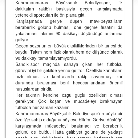
Kahramanmaraş Büyükşehir Belediyespor, ilk
DEPLASMAN
dakikaları rakibin baskısıyla geçen karşılaşmada
yetenekli sporcuları ile ön plana çıktı.
LİSANSLI ÜRÜNLER
Karşılaşmada geriye düşen mavi-beyazlıların
beraberlik golünü bulması, öne geçme fırsatını da
MULTİMEDYA
yakalaması takımın 90 dakikayı düşündüğü anlamına
FOTOĞRAF & VİDEOLAR
geliyor.
Geçen sezonun en büyük eksikliklerinden bir tanesi de
MARŞ & TEZAHÜRATLAR
buydu. Takım hem fizik olarak hem de düşünce olarak
90 dakikayı tamamlayamıyordu.
KULÜP
Sandıklıspor maçında sahaya çıkan her futbolcu
görevini iyi bir şekilde yerine getirdi. Özellikle kanatların
AMBLEM
hızlı olması ve kontralarda rakip savunmayı zor
durumda bırakması beni heyecanlandıran önemli
SPOR TESİSLERİ
hususlardan biridir.
Her takımın kendine özgü güçlü özellikleri olması
YÖNETİM KURULU
gerekiyor. Çok koşan ve mücadeleyi bırakmayan
futbolda her zaman kazanır.
PERSONEL
Kahramanmaraş Büyükşehir Belediyespor’un böyle bir
özelliğe sahip olduğunu söyleye bilirim. Geriye düştüğü
SPONSORLAR
karşılaşmada mücadeleyi bırakmadı ve beraberlik
golünü de buldu. Hatta galibiyet golüne de yaklaştı
TARİHÇE
ancak aynı dakikalarda karşılaşmayı katletmek için