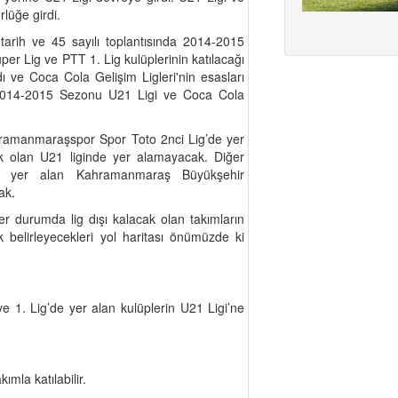
rlüğe girdi.
arih ve 45 sayılı toplantısında 2014-2015
er Lig ve PTT 1. Lig kulüplerinin katılacağı
ldı ve Coca Cola Gelişim Ligleri'nin esasları
la 2014-2015 Sezonu U21 Ligi ve Coca Cola
hramanmaraşspor Spor Toto 2nci Lig’de yer
cak olan U21 liginde yer alamayacak. Diğer
 yer alan Kahramanmaraş Büyükşehir
cak.
r durumda lig dışı kalacak olan takımların
k belirleyecekleri yol haritası önümüzde ki
 1. Lig’de yer alan kulüplerin U21 Ligi’ne
ımla katılabilir.