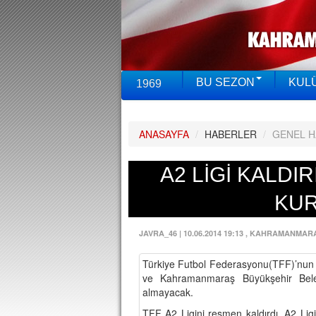
BU SEZON
KUL
1969
ANASAYFA
/
HABERLER
/
GENEL 
A2 LİGİ KALDIRI
KU
JAVRA_46
|
10.06.2014 19:13
, KAHRAMANMAR
Türkiye Futbol Federasyonu(TFF)’nun
ve Kahramanmaraş Büyükşehir Beled
almayacak.
TFF A2 Ligini resmen kaldırdı. A2 Ligi