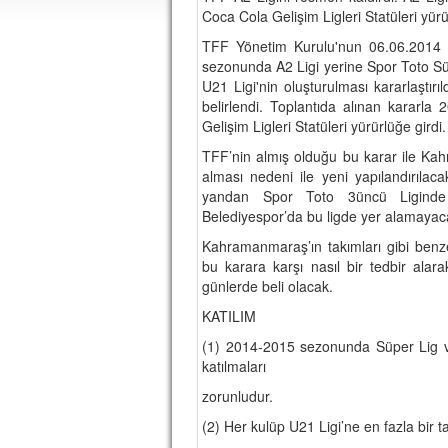
Coca Cola Gelişim Ligleri Statüleri yürü
TFF Yönetim Kurulu'nun 06.06.2014 t
sezonunda A2 Ligi yerine Spor Toto Süp
U21 Ligi'nin oluşturulması kararlaştırı
belirlendi. Toplantıda alınan karar
Gelişim Ligleri Statüleri yürürlüğe girdi.
TFF’nin almış olduğu bu karar ile Ka
alması nedeni ile yeni yapılandırıla
yandan Spor Toto 3üncü Liginde
Belediyespor’da bu ligde yer alamaya
Kahramanmaraş’ın takımları gibi benze
bu karara karşı nasıl bir tedbir alara
günlerde beli olacak.
KATILIM
(1) 2014-2015 sezonunda Süper Lig ve
katılmaları
zorunludur.
(2) Her kulüp U21 Ligi’ne en fazla bir tak