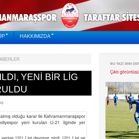
ÜP
HAKKIMIZDA
HABERLER
BU YAZI 3894 D
Çıktı görüntüs
LDI, YENİ BİR LİG
RULDU
AŞ
 almış olduğu karar ile Kahramanmaraşspor
iyespor yeni kurulan U-21 liginde yer
 yerine U21 Ligi devreye girdi. U21 Ligi ve