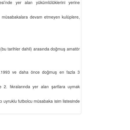
i’nde yer alan yükümlülüklerini yerine
lde müsabakalara devam etmeyen kulüplere,
i (bu tarihler dahil) arasında doğmuş amatör
2.1993 ve daha önce doğmuş en fazla 3
 2. fıkralarında yer alan şartlara uymak
 uyruklu futbolcu müsabaka isim listesinde