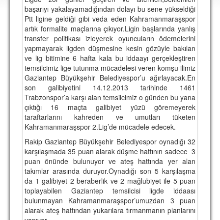
DEPLASMAN
başarıyı yakalayamadığından dolayı bu sene yükseldiği
Ptt ligine geldiği gibi veda eden Kahramanmaraşspor
LİSANSLI ÜRÜNLER
artık formalite maçlarına çıkıyor.Ligin başlarında yanlış
transfer politikası izleyerek oyuncuların ödemelerini
MULTİMEDYA
yapmayarak ligden düşmesine kesin gözüyle bakılan
ve lig bitimine 6 hafta kala bu iddaayı gerçekleştiren
FOTOĞRAF & VİDEOLAR
temsilcimiz lige tutunma mücadelesi veren komşu ilimiz
Gaziantep Büyükşehir Belediyespor’u ağırlayacak.En
MARŞ & TEZAHÜRATLAR
son galibiyetini 14.12.2013 tarihinde 1461
Trabzonspor’a karşı alan temsilcimiz o günden bu yana
KULÜP
çıktığı 16 maçta galibiyet yüzü göremeyerek
taraftarlarını kahreden ve umutları tüketen
AMBLEM
Kahramanmaraşspor 2.Lig’de mücadele edecek.
SPOR TESİSLERİ
Rakip Gaziantep Büyükşehir Belediyespor oynadığı 32
karşılaşmada 35 puan alarak düşme hattının sadece 3
YÖNETİM KURULU
puan önünde bulunuyor ve ateş hattında yer alan
takımlar arasında duruyor.Oynadığı son 5 karşılaşma
PERSONEL
da 1 galibiyet 2 beraberlik ve 2 mağlubiyet ile 5 puan
toplayabilen Gaziantep temsilcisi ligde iddaası
SPONSORLAR
bulunmayan Kahramanmaraşspor’umuzdan 3 puan
alarak ateş hattından yukarılara tırmanmanın planlarını
TARİHÇE
yapıyor.