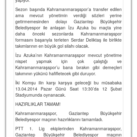
TARİHİ BAŞARILAR
Sezon başında Kahramanmaraşspor’a transfer edilen
ama mevcut yönetimin verdiği sözleri yerine
BASINDAN
getirmemesinden dolayı Gaziantep Büyükşehir
Belediyespor ile anlaşan İzu Azuka bu maçta yine
KUPA MAÇLARI
daha önceki sezonlarda Kahramanmaraşspor
formasını başarıyla terleten Serdar Deliktaş ile birlikte
ESKi BAŞKANLAR
takımlarının en büyük gol silahı olacak.
İzu Azuka’nın Kahramanmaraşspor mevcut yönetime
ESKİ HOCALAR
nispet yapmak için çok çalıştığı ve
HAKKIMIZDA
Kahramanmaraşspor’u bana bırakın gibi demeçleri
takımının yükünü hafifletecek gibi duruyor.
MİSYON
İki Komşu ilin karşı karşıya geleceği bu müsabaka
13.04.2014 Pazar Günü Saat 13:30’da 12 Şubat
HAKKIMIZDA
Stadyumunda oynanacak.
İRTİBAT
HAZIRLIKLAR TAMAM!
Kahramanmaraşspor, Gaziantep Büyükşehir
SİTE İSTATİSTİKLERİ
Belediyespor maçının hazırlıklarını tamamladı.
REKLAM YAYINI
PTT 1. Lig ekiplerinden Kahramanmaraşspor,
Gaziantep Büyükşehir Belediyespor maçının