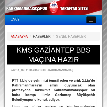
1969
LİG & KUPA
BU SEZON
ANASAYFA
/
HABERLER
/
GENEL HABERLER
PUAN DURUMU
FİKSTÜR
KMS GAZİANTEP BBS
KADRO
MAÇINA HAZIR
A TAKIM KADROSU
JAVRA_46
|
11.04.2014 19:06
, KAHRAMANMARAŞ
TEKNİK KADRO
PTT 1.Lig’de şehrimizi temsil eden ve artık 2.Lig’de
TRANSFERLER
Kahramanmaraş’ın ismini duyuracak olan
profesyonel takımımız Kahramanmaraşspor bu
TARAFTAR
hafta komşu ilimiz Gaziantep Büyükşehir
Belediyespor’u konuk ediyor.
BİLETLER
Ligde zor günler geçiren ve istenilen,beklenilen