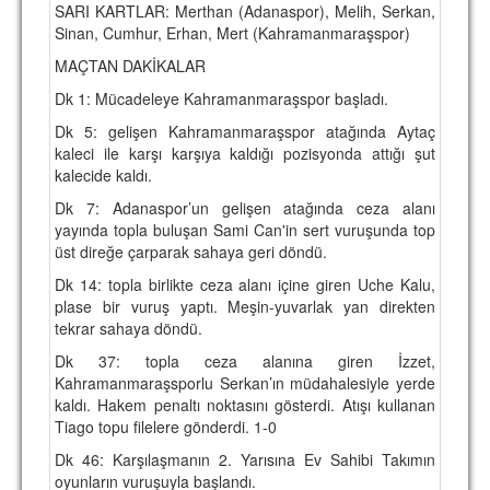
SARI KARTLAR: Merthan (Adanaspor), Melih, Serkan,
TARİHİ BAŞARILAR
Sinan, Cumhur, Erhan, Mert (Kahramanmaraşspor)
MAÇTAN DAKİKALAR
BASINDAN
Dk 1: Mücadeleye Kahramanmaraşspor başladı.
KUPA MAÇLARI
Dk 5: gelişen Kahramanmaraşspor atağında Aytaç
kaleci ile karşı karşıya kaldığı pozisyonda attığı şut
ESKi BAŞKANLAR
kalecide kaldı.
ESKİ HOCALAR
Dk 7: Adanaspor’un gelişen atağında ceza alanı
yayında topla buluşan Sami Can'in sert vuruşunda top
HAKKIMIZDA
üst direğe çarparak sahaya geri döndü.
MİSYON
Dk 14: topla birlikte ceza alanı içine giren Uche Kalu,
plase bir vuruş yaptı. Meşin-yuvarlak yan direkten
HAKKIMIZDA
tekrar sahaya döndü.
Dk 37: topla ceza alanına giren İzzet,
İRTİBAT
Kahramanmaraşsporlu Serkan’ın müdahalesiyle yerde
kaldı. Hakem penaltı noktasını gösterdi. Atışı kullanan
SİTE İSTATİSTİKLERİ
Tiago topu filelere gönderdi. 1-0
REKLAM YAYINI
Dk 46: Karşılaşmanın 2. Yarısına Ev Sahibi Takımın
oyunların vuruşuyla başlandı.