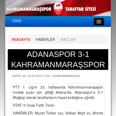
1969
LİG & KUPA
BU SEZON
ANASAYFA
/
HABERLER
/
MAÇLAR
PUAN DURUMU
FİKSTÜR
ADANASPOR 3-1
KADRO
KAHRAMANMARAŞSPOR
A TAKIM KADROSU
JAVRA_46
|
02.02.2014 17:59
, KAHRAMANMARAŞ
TEKNİK KADRO
PTT 1. Lig’in 23. haftasında Kahramanmaraşspor
TRANSFERLER
mutlak puan için gittiği Adana'da, Adanaspor'a 3-1
Mağlup olarak taraftarlarını hayal kırıklığına uğrattı.
TARAFTAR
STAT: 5 Ocak Fatih Terim
BİLETLER
HAKEMLER: Murat Türker xxx, Volkan Akçit xx, Ahmet