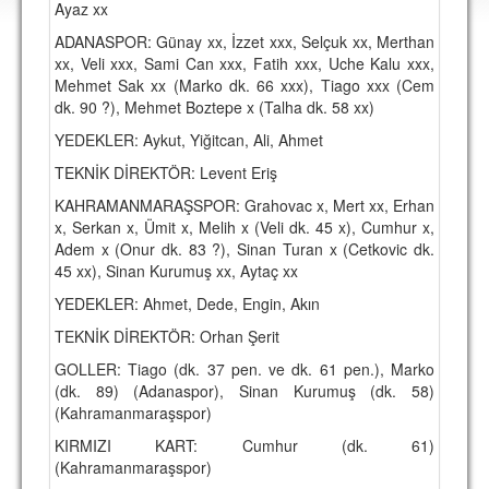
Ayaz xx
DEPLASMAN
ADANASPOR: Günay xx, İzzet xxx, Selçuk xx, Merthan
LİSANSLI ÜRÜNLER
xx, Veli xxx, Sami Can xxx, Fatih xxx, Uche Kalu xxx,
Mehmet Sak xx (Marko dk. 66 xxx), Tiago xxx (Cem
MULTİMEDYA
dk. 90 ?), Mehmet Boztepe x (Talha dk. 58 xx)
FOTOĞRAF & VİDEOLAR
YEDEKLER: Aykut, Yiğitcan, Ali, Ahmet
TEKNİK DİREKTÖR: Levent Eriş
MARŞ & TEZAHÜRATLAR
KAHRAMANMARAŞSPOR: Grahovac x, Mert xx, Erhan
KULÜP
x, Serkan x, Ümit x, Melih x (Veli dk. 45 x), Cumhur x,
Adem x (Onur dk. 83 ?), Sinan Turan x (Cetkovic dk.
AMBLEM
45 xx), Sinan Kurumuş xx, Aytaç xx
SPOR TESİSLERİ
YEDEKLER: Ahmet, Dede, Engin, Akın
TEKNİK DİREKTÖR: Orhan Şerit
YÖNETİM KURULU
GOLLER: Tiago (dk. 37 pen. ve dk. 61 pen.), Marko
PERSONEL
(dk. 89) (Adanaspor), Sinan Kurumuş (dk. 58)
(Kahramanmaraşspor)
SPONSORLAR
KIRMIZI KART: Cumhur (dk. 61)
(Kahramanmaraşspor)
TARİHÇE