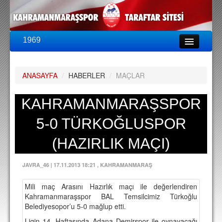
1969
LİG & KUPA
BU SEZON
ANASAYFA
/
HABERLER
/
MAÇLAR
PUAN DURUMU
FİKSTÜR
KAHRAMANMARAŞSPOR
KADRO
5-0 TÜRKOĞLUSPOR
A TAKIM KADROSU
(HAZIRLIK MAÇI)
TEKNİK KADRO
JAVRA_46
|
17.11.2013 18:21
, KAHRAMANMARAŞ
TRANSFERLER
Mili maç Arasını Hazırlık maçı ile değerlendiren
TARAFTAR
Kahramanmaraşspor BAL Temsilcimiz Türkoğlu
Belediyesopor’u 5-0 mağlup etti.
BİLETLER
Ligin 14. Haftasında Adana Demirspor ile oynayacağı