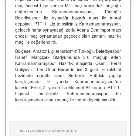
DEPLASMAN
maç öncesi Lige verilen Mili maç arasındaki boşluğu
değerlendiren Kahramanmaraşspor, Türkoğlu
LİSANSLI ÜRÜNLER
Belediyespor ile oynadığı hazırlık maçı ile moral
depoladı. PTT 1. Lig temsilcimiz Kahramanmaraşspor,
MULTİMEDYA
gelecek hafta oynayacağı zorlu Adana Demirspor maçı
öncesi maç oynamadan geçecek olan zamanı hazırlık
FOTOĞRAF & VİDEOLAR
maçı ile değerlendirdi.
MARŞ & TEZAHÜRATLAR
Bölgesel Amatör Ligi temsilcimiz Türkoğlu Belediyespor
Hanefi Mahçiçek Stadyumunda 5-0 mağlup eden
KULÜP
Kahramanmaraşspor Hazırlık maçında Oseni, Ferid
Guliyev’in 1’er Onur Berberin ise 3 golü ile rakibini
AMBLEM
hezimete uğrattı. Onur Berber’in Hattrick yaptığı
karşılaşmada ilk yarıda Kahramanmaraşspor’un
SPOR TESİSLERİ
kalesini Ersel, 2. yarıda ise Mehmet Ali korudu. PTT 1.
Ligdeki temsilcimiz Kahramanmaraşspor bu
YÖNETİM KURULU
karşılaşmadan alınan sonuç ile moral depolamış oldu.
PERSONEL
SPONSORLAR
BU YAZI 4380 DEFA OKUNMUŞTUR.
TARİHÇE