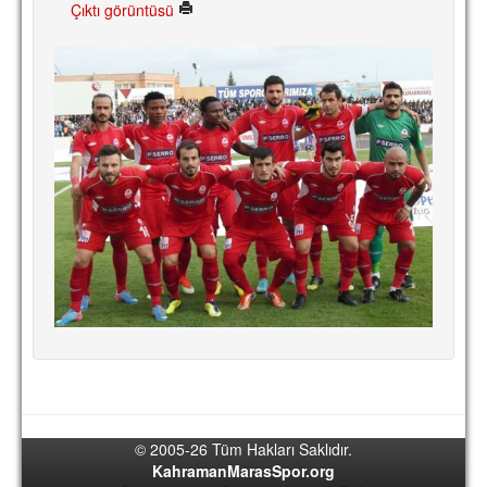
Çıktı görüntüsü
TARİHİ BAŞARILAR
BASINDAN
KUPA MAÇLARI
ESKi BAŞKANLAR
ESKİ HOCALAR
HAKKIMIZDA
MİSYON
HAKKIMIZDA
İRTİBAT
SİTE İSTATİSTİKLERİ
REKLAM YAYINI
© 2005-26 Tüm Hakları Saklıdır.
KahramanMarasSpor.org