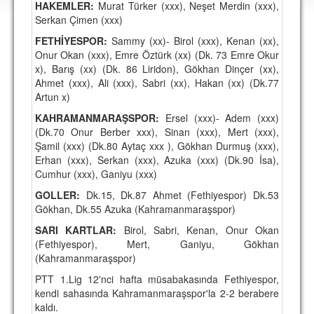
HAKEMLER:
Murat Türker (xxx), Neşet Merdin (xxx),
DEPLASMAN
Serkan Çimen (xxx)
LİSANSLI ÜRÜNLER
FETHİYESPOR:
Sammy (xx)- Birol (xxx), Kenan (xx),
Onur Okan (xxx), Emre Öztürk (xx) (Dk. 73 Emre Okur
MULTİMEDYA
x), Barış (xx) (Dk. 86 Liridon), Gökhan Dinçer (xx),
Ahmet (xxx), Ali (xxx), Sabri (xx), Hakan (xx) (Dk.77
FOTOĞRAF & VİDEOLAR
Artun x)
MARŞ & TEZAHÜRATLAR
KAHRAMANMARAŞSPOR:
Ersel (xxx)- Adem (xxx)
(Dk.70 Onur Berber xxx), Sinan (xxx), Mert (xxx),
KULÜP
Şamil (xxx) (Dk.80 Aytaç xxx ), Gökhan Durmuş (xxx),
Erhan (xxx), Serkan (xxx), Azuka (xxx) (Dk.90 İsa),
AMBLEM
Cumhur (xxx), Ganiyu (xxx)
SPOR TESİSLERİ
GOLLER:
Dk.15, Dk.87 Ahmet (Fethiyespor) Dk.53
Gökhan, Dk.55 Azuka (Kahramanmaraşspor)
YÖNETİM KURULU
SARI KARTLAR:
Birol, Sabri, Kenan, Onur Okan
(Fethiyespor), Mert, Ganiyu, Gökhan
PERSONEL
(Kahramanmaraşspor)
SPONSORLAR
PTT 1.Lig 12'nci hafta müsabakasında Fethiyespor,
kendi sahasında Kahramanmaraşspor'la 2-2 berabere
kaldı.
TARİHÇE