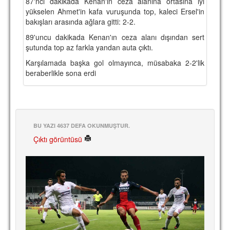
87'nci dakikada Kenan'ın ceza alanına ortasına iyi
yükselen Ahmet'in kafa vuruşunda top, kaleci Ersel'in
bakışları arasında ağlara gitti: 2-2.
89'uncu dakikada Kenan'ın ceza alanı dışından sert
şutunda top az farkla yandan auta çıktı.
Karşılamada başka gol olmayınca, müsabaka 2-2'lik
beraberlikle sona erdi
BU YAZI 4637 DEFA OKUNMUŞTUR.
Çıktı görüntüsü