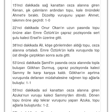
15'inci dakikada sağ kanattan ceza alanına giren
TARİHİ BAŞARILAR
Kenan, şık çalımların ardından topu, kale önündeki
Ahmet'e bıraktı. Düzeltip vuruşunu yapan Ahmet,
BASINDAN
takımını öne geçirdi: 1-0
KUPA MAÇLARI
22'nci dakikada Onur Okan'ın uzun pasında topu
önüne alan Emre Öztürk'ün çapraz pozisyonda sert
ESKi BAŞKANLAR
şutu kaleci Ersel'in üzerine gitti.
38'inci dakikada Ali, köşe gönlerinden aldığı topu, ceza
ESKİ HOCALAR
alanına ortaladı. Emre Öztürk'ün kafa vuruşunda top
HAKKIMIZDA
üst direğe çarptıktan sonra auta gitti.
53'üncü dakikada Şamil'in pasında ceza alanında topla
MİSYON
buluşan Gökhan Durmuş, çapraz pozisyonda kaleci
Sammy ile karşı karşıya kaldı. Gökhan'ın aşırtma
HAKKIMIZDA
vuruşunda defansın müdahalesine rağmen top ağlarla
buluştu: 1-1
İRTİBAT
55'inci dakikada sol kanattan ceza alanına giren
SİTE İSTATİSTİKLERİ
Azuka'nun vuruşu kaleci Sammy'den döndü. Dönen
topu önüne alıp tekrar vuruşunu yapan Azuka, topu
REKLAM YAYINI
ağlarla buluşturdu: 1-2.