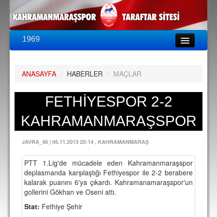
1969
LİG & KUPA
BU SEZON
ANASAYFA
/
HABERLER
/
MAÇLAR
PUAN DURUMU
FİKSTÜR
FETHİYESPOR 2-2
KADRO
KAHRAMANMARAŞSPOR
A TAKIM KADROSU
JAVRA_46
|
06.11.2013 20:14
, KAHRAMANMARAŞ
TEKNİK KADRO
PTT 1.Lig'de mücadele eden Kahramanmaraşspor
TRANSFERLER
deplasmanda karşılaştığı Fethiyespor ile 2-2 berabere
kalarak puanını 6'ya çıkardı. Kahramanamaraşspor'un
TARAFTAR
gollerini Gökhan ve Oseni attı.
BİLETLER
Stat:
Fethiye Şehir