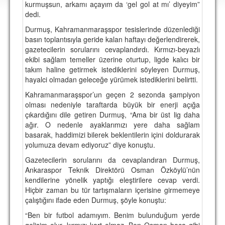
kurmuşsun, arkamı açayım da ‘gel gol at mı’ diyeyim”
DEPLASMAN
dedi.
LİSANSLI ÜRÜNLER
Durmuş, Kahramanmaraşspor tesislerinde düzenlediği
basın toplantısıyla geride kalan haftayı değerlendirerek,
MULTİMEDYA
gazetecilerin sorularını cevaplandırdı. Kırmızı-beyazlı
ekibi sağlam temeller üzerine oturtup, ligde kalıcı bir
FOTOĞRAF & VİDEOLAR
takım haline getirmek istediklerini söyleyen Durmuş,
hayalci olmadan geleceğe yürümek istediklerini belirtti.
MARŞ & TEZAHÜRATLAR
Kahramanmaraşspor’un geçen 2 sezonda şampiyon
KULÜP
olması nedeniyle taraftarda büyük bir enerji açığa
çıkardığını dile getiren Durmuş, “Ama bir üst lig daha
AMBLEM
ağır. O nedenle ayaklarımızı yere daha sağlam
basarak, haddimizi bilerek beklentilerin içini doldurarak
SPOR TESİSLERİ
yolumuza devam ediyoruz” diye konuştu.
YÖNETİM KURULU
Gazetecilerin sorularını da cevaplandıran Durmuş,
Ankaraspor Teknik Direktörü Osman Özköylü’nün
PERSONEL
kendilerine yönelik yaptığı eleştirilere cevap verdi.
Hiçbir zaman bu tür tartışmaların içerisine girmemeye
SPONSORLAR
çalıştığını ifade eden Durmuş, şöyle konuştu:
“Ben bir futbol adamıyım. Benim bulunduğum yerde
TARİHÇE
gelişim olur, kırmızı kart olmaz. Ben Osman hoca gibi