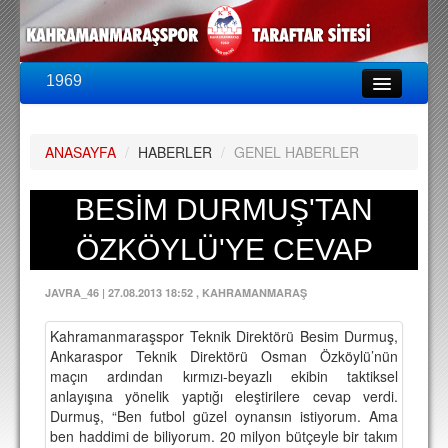
1969
LİG & KUPA
BU SEZON
ANASAYFA
/
HABERLER
/
GENEL HABERLER
PUAN DURUMU
FİKSTÜR
BESİM DURMUŞ'TAN
KADRO
ÖZKÖYLÜ'YE CEVAP
A TAKIM KADROSU
JAVRA_46
|
27.08.2013 18:52
, KAHRAMANMARAŞ
TEKNİK KADRO
Kahramanmaraşspor Teknik Direktörü Besim Durmuş,
TRANSFERLER
Ankaraspor Teknik Direktörü Osman Özköylü’nün
maçın ardından kırmızı-beyazlı ekibin taktiksel
TARAFTAR
anlayışına yönelik yaptığı eleştirilere cevap verdi.
Durmuş, “Ben futbol güzel oynansın istiyorum. Ama
BİLETLER
ben haddimi de biliyorum. 20 milyon bütçeyle bir takım