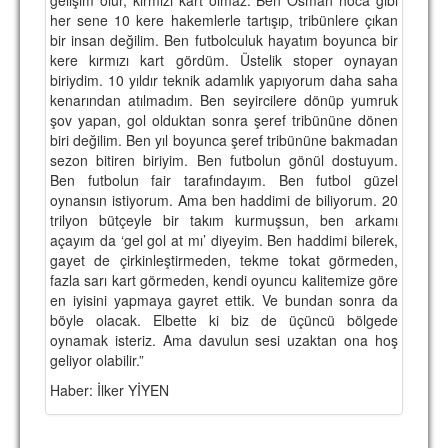
her sene 10 kere hakemlerle tartışıp, tribünlere çıkan
TARİHİ BAŞARILAR
bir insan değilim. Ben futbolculuk hayatım boyunca bir
kere kırmızı kart gördüm. Üstelik stoper oynayan
BASINDAN
biriydim. 10 yıldır teknik adamlık yapıyorum daha saha
kenarından atılmadım. Ben seyircilere dönüp yumruk
KUPA MAÇLARI
şov yapan, gol olduktan sonra şeref tribününe dönen
biri değilim. Ben yıl boyunca şeref tribününe bakmadan
ESKi BAŞKANLAR
sezon bitiren biriyim. Ben futbolun gönül dostuyum.
Ben futbolun fair tarafındayım. Ben futbol güzel
ESKİ HOCALAR
oynansın istiyorum. Ama ben haddimi de biliyorum. 20
HAKKIMIZDA
trilyon bütçeyle bir takım kurmuşsun, ben arkamı
açayım da ‘gel gol at mı’ diyeyim. Ben haddimi bilerek,
MİSYON
gayet de çirkinleştirmeden, tekme tokat görmeden,
fazla sarı kart görmeden, kendi oyuncu kalitemize göre
HAKKIMIZDA
en iyisini yapmaya gayret ettik. Ve bundan sonra da
böyle olacak. Elbette ki biz de üçüncü bölgede
İRTİBAT
oynamak isteriz. Ama davulun sesi uzaktan ona hoş
geliyor olabilir.”
SİTE İSTATİSTİKLERİ
Haber: İlker YİYEN
REKLAM YAYINI