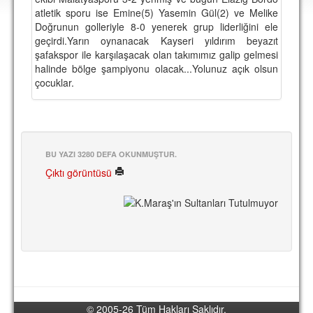
DEPLASMAN
atletik sporu ise Emine(5) Yasemin Gül(2) ve Melike
Doğrunun golleriyle 8-0 yenerek grup liderliğini ele
LİSANSLI ÜRÜNLER
geçirdi.Yarın oynanacak Kayseri yıldırım beyazıt
şafakspor ile karşılaşacak olan takımımız galip gelmesi
MULTİMEDYA
halinde bölge şampiyonu olacak...Yolunuz açık olsun
çocuklar.
FOTOĞRAF & VİDEOLAR
MARŞ & TEZAHÜRATLAR
KULÜP
BU YAZI 3280 DEFA OKUNMUŞTUR.
AMBLEM
Çıktı görüntüsü
SPOR TESİSLERİ
YÖNETİM KURULU
PERSONEL
SPONSORLAR
TARİHÇE
© 2005-26 Tüm Hakları Saklıdır.