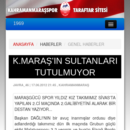
1969
LİG & KUPA
BU SEZON
ANASAYFA
/
HABERLER
/
GENEL HABERLER
PUAN DURUMU
FİKSTÜR
K.MARAŞ'IN SULTANLARI
KADRO
TUTULMUYOR
A TAKIM KADROSU
JAVRA_46
|
17.06.2012 21:45
, KAHRAMANMARAŞ
TEKNİK KADRO
MARAŞGÜCÜ SPOR YILDIZ KIZ TAKIMIMIZ SİVAS'TA
TRANSFERLER
YAPILAN 2.Cİ MAÇINDA 2.GALİBİYETİNİ ALARAK BİR
DESTAN YAZIYOR...
TARAFTAR
Başkan DAĞLI'NIN bir avuç inanmışlar ordusu diye
BİLETLER
adlandırdığı takımımız dün ilk maçında Grubun güçlü
ekibi Malatyasporu 3-2 yenmiş ve bugün Elazığ Bordo