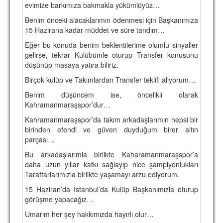
evimize barkımıza bakmakla yükümlüyüz…
TARİHİ BAŞARILAR
Benim önceki alacaklarımın ödenmesi için Başkanımıza
15 Hazirana kadar müddet ve süre tandım…
BASINDAN
Eğer bu konuda benim beklentilerime olumlu sinyaller
KUPA MAÇLARI
gelirse, tekrar Kulübümle oturup Transfer konusunu
düşünüp masaya yatıra biliriz.
ESKi BAŞKANLAR
Birçok kulüp ve Takımlardan Transfer teklifi alıyorum…
ESKİ HOCALAR
Benim düşüncem ise, öncelikli olarak
Kahramanmaraşspor’dur…
HAKKIMIZDA
Kahramanmaraşspor’da takım arkadaşlarımın hepsi bir
MİSYON
birinden efendi ve güven duyduğum birer altın
parçası…
HAKKIMIZDA
Bu arkadaşlarımla birlikte Kaharamanmaraşspor’a
daha uzun yıllar katkı sağlayıp nice şampiyonlukları
İRTİBAT
Taraftarlarımızla birlikte yaşamayı arzu ediyorum.
SİTE İSTATİSTİKLERİ
15 Haziran’da İstanbul’da Kulüp Başkanımızla oturup
görüşme yapacağız…
REKLAM YAYINI
Umarım her şey hakkımızda hayırlı olur…