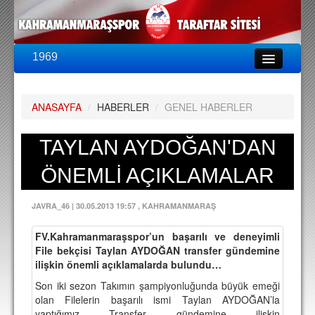
1969
LİG & KUPA
BU SEZON
ANASAYFA
/
HABERLER
/
GENEL HABERLER
PUAN DURUMU
FİKSTÜR
TAYLAN AYDOĞAN'DAN
KADRO
ÖNEMLİ AÇIKLAMALAR
A TAKIM KADROSU
JAVRA_46
|
30.05.2013 19:57
, KAHRAMANMARAŞ
TEKNİK KADRO
FV.Kahramanmaraşspor’un başarılı ve deneyimli
TRANSFERLER
File bekçisi Taylan AYDOĞAN transfer gündemine
ilişkin önemli açıklamalarda bulundu…
TARAFTAR
Son iki sezon Takımın şampiyonluğunda büyük emeği
BİLETLER
olan Filelerin başarılı ismi Taylan AYDOĞAN’la
yaptığımız Transfer gündemine ilişkin