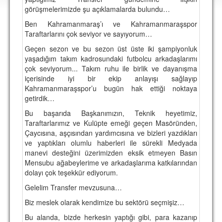
DEPLASMAN
görüşmelerimizde şu açıklamalarda bulundu…
Ben Kahramanmaraş’ı ve Kahramanmaraşspor
LİSANSLI ÜRÜNLER
Taraftarlarını çok seviyor ve sayıyorum…
MULTİMEDYA
Geçen sezon ve bu sezon üst üste iki şampiyonluk
yaşadığım takım kadrosundaki futbolcu arkadaşlarımı
FOTOĞRAF & VİDEOLAR
çok seviyorum... Takım ruhu ile birlik ve dayanışma
içerisinde iyi bir ekip anlayışı sağlayıp
MARŞ & TEZAHÜRATLAR
Kahramanmaraşspor’u bugün hak ettiği noktaya
getirdik…
KULÜP
Bu başarıda Başkanımızın, Teknik heyetimiz,
AMBLEM
Taraftarlarımız ve Kulüpte emeği geçen Masöründen,
Çaycısına, aşçısından yardımcısına ve bizleri yazdıkları
SPOR TESİSLERİ
ve yaptıkları olumlu haberleri ile sürekli Medyada
manevi desteğini üzerimizden eksik etmeyen Basın
YÖNETİM KURULU
Mensubu ağabeylerime ve arkadaşlarıma katkılarından
dolayı çok teşekkür ediyorum.
PERSONEL
Gelelim Transfer mevzusuna…
SPONSORLAR
Biz meslek olarak kendimize bu sektörü seçmişiz…
Bu alanda, bizde herkesin yaptığı gibi, para kazanıp
TARİHÇE