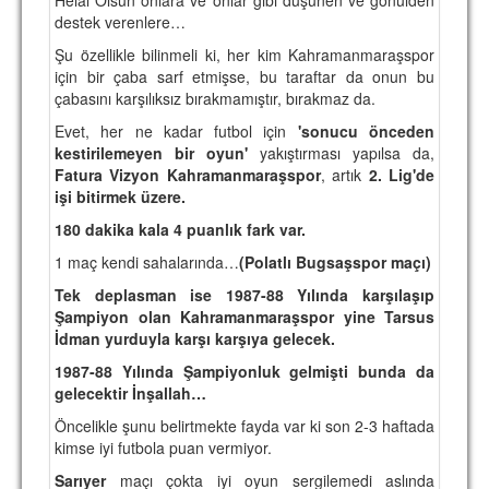
destek verenlere…
TARİHİ BAŞARILAR
Şu özellikle bilinmeli ki, her kim Kahramanmaraşspor
BASINDAN
için bir çaba sarf etmişse, bu taraftar da onun bu
çabasını karşılıksız bırakmamıştır, bırakmaz da.
KUPA MAÇLARI
Evet, her ne kadar futbol için
'sonucu önceden
kestirilemeyen bir oyun'
yakıştırması yapılsa da,
ESKi BAŞKANLAR
Fatura Vizyon Kahramanmaraşspor
, artık
2. Lig'de
işi bitirmek üzere.
ESKİ HOCALAR
180 dakika kala 4 puanlık fark var.
HAKKIMIZDA
1 maç kendi sahalarında…
(Polatlı Bugsaşspor maçı)
MİSYON
Tek deplasman ise 1987-88 Yılında karşılaşıp
Şampiyon olan Kahramanmaraşspor yine Tarsus
HAKKIMIZDA
İdman yurduyla karşı karşıya gelecek.
İRTİBAT
1987-88 Yılında Şampiyonluk gelmişti bunda da
gelecektir İnşallah…
SİTE İSTATİSTİKLERİ
Öncelikle şunu belirtmekte fayda var ki son 2-3 haftada
kimse iyi futbola puan vermiyor.
REKLAM YAYINI
Sarıyer
maçı çokta iyi oyun sergilemedi aslında