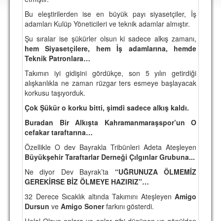
DEPLASMAN
Bu eleştirilerden ise en büyük payı siyasetçiler, İş
adamları Kulüp Yöneticileri ve teknik adamlar almıştır.
LİSANSLI ÜRÜNLER
Şu sıralar ise şükürler olsun ki sadece alkış zamanı,
MULTİMEDYA
hem Siyasetçilere, hem İş adamlarına, hemde
Teknik Patronlara…
FOTOĞRAF & VİDEOLAR
Takımın iyi gidişini gördükçe, son 5 yılın getirdiği
MARŞ & TEZAHÜRATLAR
alışkanlıkla ne zaman rüzgar ters esmeye başlayacak
korkusu taşıyorduk.
KULÜP
Çok Şükür o korku bitti, şimdi sadece alkış kaldı.
AMBLEM
Buradan Bir Alkışta Kahramanmaraşspor’un O
cefakar taraftarına…
SPOR TESİSLERİ
Özellikle O dev Bayrakla Tribünleri Adeta Ateşleyen
YÖNETİM KURULU
Büyükşehir Taraftarlar Derneği Çılgınlar Grubuna...
Ne diyor Dev Bayrak’ta
“UĞRUNUZA ÖLMEMİZ
PERSONEL
GEREKİRSE BİZ ÖLMEYE HAZIRIZ”…
SPONSORLAR
32 Derece Sıcaklık altında Takımını Ateşleyen
Amigo
Dursun
ve
Amigo Soner
farkını gösterdi.
TARİHÇE
Helal Olsun onlara ve onlar gibi düşünen ve gönülden