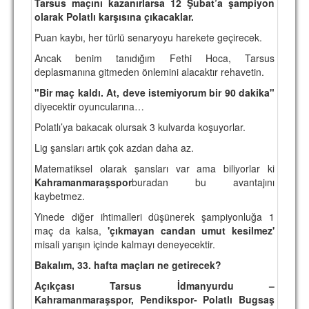
Tarsus maçını kazanırlarsa 12 Şubat’a şampiyon
olarak Polatlı karşısına çıkacaklar.
Puan kaybı, her türlü senaryoyu harekete geçirecek.
Ancak benim tanıdığım Fethi Hoca, Tarsus
deplasmanına gitmeden önlemini alacaktır rehavetin.
"Bir maç kaldı. At, deve istemiyorum bir 90 dakika"
diyecektir oyuncularına…
Polatlı’ya bakacak olursak 3 kulvarda koşuyorlar.
Lig şansları artık çok azdan daha az.
Matematiksel olarak şansları var ama biliyorlar ki
Kahramanmaraşspor
buradan bu avantajını
kaybetmez.
Yinede diğer ihtimalleri düşünerek şampiyonluğa 1
maç da kalsa,
'çıkmayan candan umut kesilmez'
misali yarışın içinde kalmayı deneyecektir.
Bakalım, 33. hafta maçları ne getirecek?
Açıkçası Tarsus İdmanyurdu –
Kahramanmaraşspor, Pendikspor- Polatlı Bugsaş