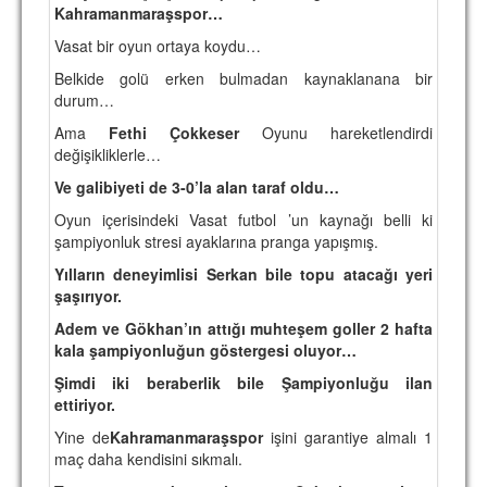
Kahramanmaraşspor…
Vasat bir oyun ortaya koydu…
Belkide golü erken bulmadan kaynaklanana bir
durum…
Ama
Fethi Çokkeser
Oyunu hareketlendirdi
değişikliklerle…
Ve galibiyeti de 3-0’la alan taraf oldu…
Oyun içerisindeki Vasat futbol ’un kaynağı belli ki
şampiyonluk stresi ayaklarına pranga yapışmış.
Yılların deneyimlisi Serkan bile topu atacağı yeri
şaşırıyor.
Adem ve Gökhan’ın attığı muhteşem goller 2 hafta
kala şampiyonluğun göstergesi oluyor…
Şimdi iki beraberlik bile Şampiyonluğu ilan
ettiriyor.
Yine de
Kahramanmaraşspor
işini garantiye almalı 1
maç daha kendisini sıkmalı.