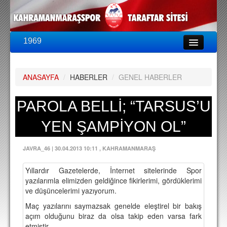
1969
LİG & KUPA
BU SEZON
ANASAYFA
/
HABERLER
/
GENEL HABERLER
PUAN DURUMU
FİKSTÜR
PAROLA BELLİ; “TARSUS’U
KADRO
YEN ŞAMPİYON OL”
A TAKIM KADROSU
JAVRA_46
|
30.04.2013 10:11
, KAHRAMANMARAŞ
TEKNİK KADRO
Yıllardır Gazetelerde, İnternet sitelerinde Spor
TRANSFERLER
yazılarımla elimizden geldiğince fikirlerimi, gördüklerimi
ve düşüncelerimi yazıyorum.
TARAFTAR
Maç yazılarını saymazsak genelde eleştirel bir bakış
BİLETLER
açım olduğunu biraz da olsa takip eden varsa fark
etmiştir.