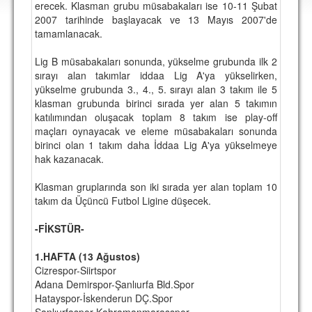
erecek. Klasman grubu müsabakaları ise 10-11 Şubat
DEPLASMAN
2007 tarihinde başlayacak ve 13 Mayıs 2007'de
tamamlanacak.
LİSANSLI ÜRÜNLER
Lig B müsabakaları sonunda, yükselme grubunda ilk 2
MULTİMEDYA
sırayı alan takımlar iddaa Lig A'ya yükselirken,
FOTOĞRAF & VİDEOLAR
yükselme grubunda 3., 4., 5. sırayı alan 3 takım ile 5
klasman grubunda birinci sırada yer alan 5 takımın
MARŞ & TEZAHÜRATLAR
katılımından oluşacak toplam 8 takım ise play-off
maçları oynayacak ve eleme müsabakaları sonunda
KULÜP
birinci olan 1 takım daha İddaa Lig A'ya yükselmeye
hak kazanacak.
AMBLEM
Klasman gruplarında son iki sırada yer alan toplam 10
SPOR TESİSLERİ
takım da Üçüncü Futbol Ligine düşecek.
YÖNETİM KURULU
-FİKSTÜR-
PERSONEL
1.HAFTA (13 Ağustos)
Cizrespor-Siirtspor
SPONSORLAR
Adana Demirspor-Şanlıurfa Bld.Spor
Hatayspor-İskenderun DÇ.Spor
TARİHÇE
Şanlıurfaspor-Kahramanmaraşspor