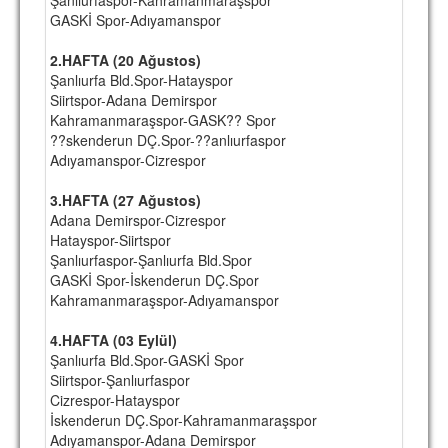
GASKİ Spor-Adıyamanspor
TARİHİ BAŞARILAR
2.HAFTA (20 Ağustos)
BASINDAN
Şanlıurfa Bld.Spor-Hatayspor
Siirtspor-Adana Demirspor
KUPA MAÇLARI
Kahramanmaraşspor-GASK?? Spor
??skenderun DÇ.Spor-??anlıurfaspor
ESKi BAŞKANLAR
Adıyamanspor-Cizrespor
ESKİ HOCALAR
3.HAFTA (27 Ağustos)
HAKKIMIZDA
Adana Demirspor-Cizrespor
Hatayspor-Siirtspor
MİSYON
Şanlıurfaspor-Şanlıurfa Bld.Spor
GASKİ Spor-İskenderun DÇ.Spor
HAKKIMIZDA
Kahramanmaraşspor-Adıyamanspor
İRTİBAT
4.HAFTA (03 Eylül)
Şanlıurfa Bld.Spor-GASKİ Spor
SİTE İSTATİSTİKLERİ
Siirtspor-Şanlıurfaspor
Cizrespor-Hatayspor
REKLAM YAYINI
İskenderun DÇ.Spor-Kahramanmaraşspor
Adıyamanspor-Adana Demirspor