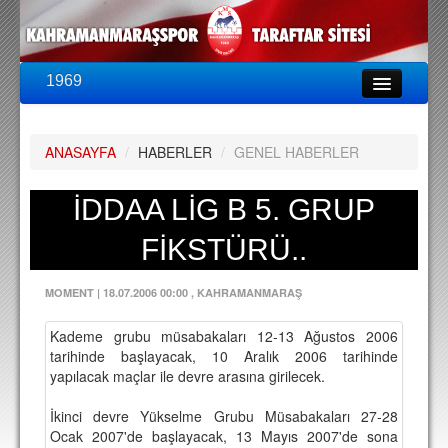
1969
LİG & KUPA
BU SEZON
ANASAYFA
/
HABERLER
/
GENEL HABERLER
PUAN DURUMU
FİKSTÜR
İDDAA LİG B 5. GRUP
KADRO
FİKSTÜRÜ..
A TAKIM KADROSU
MOMENT
|
18.07.2006 00:00
, KAHRAMANMARAŞ
TEKNİK KADRO
Kademe grubu müsabakaları 12-13 Ağustos 2006
TRANSFERLER
tarihinde başlayacak, 10 Aralık 2006 tarihinde
yapılacak maçlar ile devre arasına girilecek.
TARAFTAR
İkinci devre Yükselme Grubu Müsabakaları 27-28
BİLETLER
Ocak 2007'de başlayacak, 13 Mayıs 2007'de sona