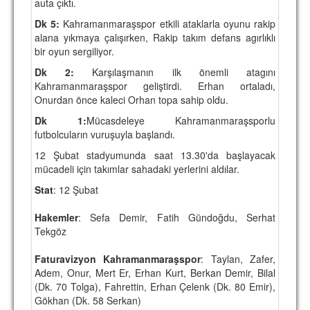
auta çıktı.
Dk 5:
Kahramanmaraşspor etkili ataklarla oyunu rakip
alana yıkmaya çalışırken, Rakip takım defans agırlıklı
bir oyun sergiliyor.
Dk 2:
Karşılaşmanın ilk önemli atagını
Kahramanmaraşspor geliştirdi. Erhan ortaladı,
Onurdan önce kaleci Orhan topa sahip oldu.
Dk 1:
Mücasdeleye Kahramanmaraşsporlu
futbolcuların vuruşuyla başlandı.
12 Şubat stadyumunda saat 13.30'da başlayacak
mücadeli için takımlar sahadaki yerlerini aldılar.
Stat
: 12 Şubat
Hakemler
: Sefa Demir, Fatih Gündoğdu, Serhat
Tekgöz
Faturavizyon Kahramanmaraşspor
: Taylan, Zafer,
Adem, Onur, Mert Er, Erhan Kurt, Berkan Demir, Bilal
(Dk. 70 Tolga), Fahrettin, Erhan Çelenk (Dk. 80 Emir),
Gökhan (Dk. 58 Serkan)