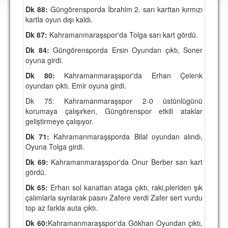
DEPLASMAN
Dk 88:
Güngörensporda İbrahim 2. sarı karttan kırmızı
kartla oyun dışı kaldı.
LİSANSLI ÜRÜNLER
Dk 87:
Kahramanmaraşspor'da Tolga sarı kart gördü.
MULTİMEDYA
Dk 84:
Güngörensporda Ersin Oyundan çıktı, Soner
oyuna girdi.
FOTOĞRAF & VİDEOLAR
Dk 80:
Kahramanmaraşspor'da Erhan Çelenk
MARŞ & TEZAHÜRATLAR
oyundan çıktı. Emir oyuna girdi.
Dk 75: Kahramanmaraşspor 2-0 üstünlügünü
KULÜP
korumaya çalışırken, Güngörenspor etkili ataklar
geliştirmeye çalışıyor.
AMBLEM
Dk 71:
Kahramanmaraşsporda Bilal oyundan alındı,
SPOR TESİSLERİ
Oyuna Tolga girdi.
YÖNETİM KURULU
Dk 69:
Kahramanmaraşspor'da Onur Berber sarı kart
gördü.
PERSONEL
Dk 65:
Erhan sol kanattan ataga çıktı, raki,pleriden şık
çalımlarla sıyrılarak pasını Zafere verdi Zafer sert vurdu
SPONSORLAR
top az farkla auta çıktı.
Dk 60:
TARİHÇE
Kahramanmaraşspor'da Gökhan Oyundan çıktı,