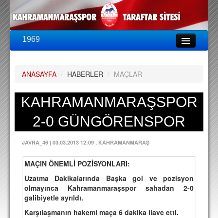
1969
LİG & KUPA
BU SEZON
ANASAYFA
/
HABERLER
/
MAÇLAR
PUAN DURUMU
FİKSTÜR
KAHRAMANMARAŞSPOR
KADRO
2-0 GÜNGÖRENSPOR
A TAKIM KADROSU
JAVRA_46
|
03.03.2013 12:09
, KAHRAMANMARAŞ
TEKNİK KADRO
MAÇIN ÖNEMLİ POZİSYONLARI:
TRANSFERLER
Uzatma Dakikalarında Başka gol ve pozisyon
olmayınca Kahramanmaraşspor sahadan 2-0
TARAFTAR
galibiyetle ayrıldı.
BİLETLER
Karşılaşmanın hakemi maça 6 dakika ilave etti.