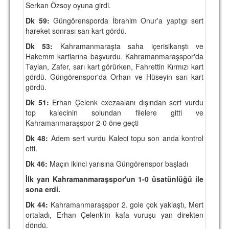
Serkan Özsoy oyuna girdi.
TARİHİ BAŞARILAR
Dk 59:
Güngörensporda İbrahim Onur'a yaptıgı sert
hareket sonrası sarı kart gördü.
BASINDAN
Dk 53:
Kahramanmaraşta saha içerisikarıştı ve
KUPA MAÇLARI
Hakemm kartlarına başvurdu. Kahramanmaraşspor'da
Taylan, Zafer, sarı kart görürken, Fahrettin Kırmızı kart
ESKi BAŞKANLAR
gördü. Güngörenspor'da Orhan ve Hüseyin sarı kart
gördü.
ESKİ HOCALAR
Dk 51:
Erhan Çelenk cxezaalanı dışından sert vurdu
HAKKIMIZDA
top kalecinin solundan filelere gitti ve
Kahramanmaraşspor 2-0 öne geçti
MİSYON
Dk 48:
Adem sert vurdu Kaleci topu son anda kontrol
etti.
HAKKIMIZDA
Dk 46:
Maçın ikinci yarısına Güngörenspor başladı
İRTİBAT
İlk yarı Kahramanmaraşspor'un 1-0 üsatünlüğü ile
sona erdi.
SİTE İSTATİSTİKLERİ
Dk 44:
Kahramanmaraşspor 2. gole çok yaklaştı, Mert
REKLAM YAYINI
ortaladı, Erhan Çelenk'in kafa vuruşu yan direkten
döndü.