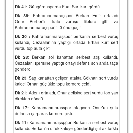
Dk 41:
Güngörensporda Fuat Sarı kart gördü.
Dk 38:
Kahramanmaraşspor Berkan Emir ortaladı
Onur Berber'in kafa vuruşu filelere gitti ve
Kahramanmaraşspor 1-0 öne geçti.
Dk 30 :
Kahramanmaraşspor berkanla serbest vuruş
kullandı, Cezaalanına yaptıgı ortada Erhan kurt sert
vurdu top auta çıktı.
Dk 28
: Berkan sol kanattan serbest atış kullandı,
Cezaalanı içerisine yaptıgı ortayı defans son anda taça
gönderdi.
Dk 23
: Sag kanattan gelişen atakta Gökhan sert vurdu
kaleci Orhan güçlükle topu kornere çeldi.
Dk 21
: Adem ortaladı, Onur gelişine sert vurdu top yan
direkten döndü.
Dk 17:
Kahramanmaraşspor atagında Onur'un şutu
defansa çarparak kornere çıktı.
Dk 11:
Kahramanmaraşspğor Berkan'la serbest vuruş
kullandı. Berkan'ın direk kaleye gönderdiği şut az farkla