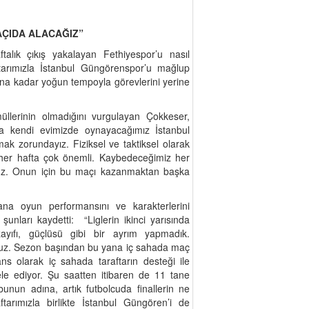
AÇIDA ALACAĞIZ”
talık çıkış yakalayan Fethiyespor’u nasıl
tarımızla İstanbul Güngörenspor’u mağlup
na kadar yoğun tempoyla görevlerini yerine
lerinin olmadığını vurgulayan Çokkeser,
fta kendi evimizde oynayacağımız İstanbul
k zorundayız. Fiziksel ve taktiksel olarak
 her hafta çok önemli. Kaybedeceğimiz her
oruz. Onun için bu maçı kazanmaktan başka
ana oyun performansını ve karakterlerini
şunları kaydetti: “Liglerin ikinci yarısında
i zayıfı, güçlüsü gibi bir ayrım yapmadık.
ruz. Sezon başından bu yana iç sahada maç
s olarak iç sahada taraftarın desteği ile
ele ediyor. Şu saatten itibaren de 11 tane
bunun adına, artık futbolcuda finallerin ne
tarımızla birlikte İstanbul Güngören’i de