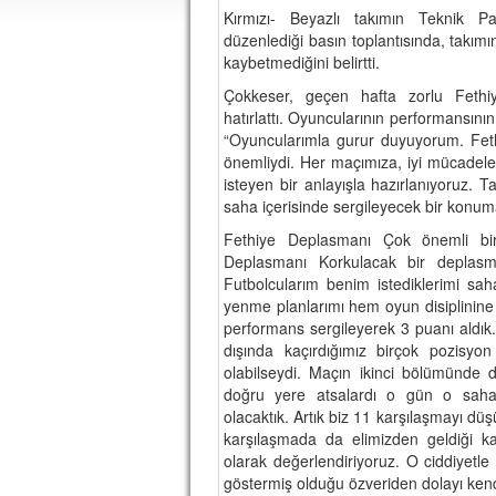
Kırmızı- Beyazlı takımın Teknik P
düzenlediği basın toplantısında, takı
kaybetmediğini belirtti.
Çokkeser, geçen hafta zorlu Fethi
hatırlattı. Oyuncularının performansını
“Oyuncularımla gurur duyuyorum. Feth
önemliydi. Her maçımıza, iyi mücadel
isteyen bir anlayışla hazırlanıyoruz.
saha içerisinde sergileyecek bir konuma
Fethiye Deplasmanı Çok önemli bir
Deplasmanı Korkulacak bir deplasma
Futbolcularım benim istediklerimi sa
yenme planlarımı hem oyun disiplinine 
performans sergileyerek 3 puanı aldık.
dışında kaçırdığımız birçok pozisy
olabilseydi. Maçın ikinci bölümünde 
doğru yere atsalardı o gün o saha
olacaktık. Artık biz 11 karşılaşmayı d
karşılaşmada da elimizden geldiği k
olarak değerlendiriyoruz. O ciddiyetl
göstermiş olduğu özveriden dolayı kendil