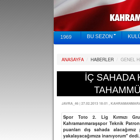
BU SEZON
KUL
1969
ANASAYFA
/
HABERLER
/
GENEL 
İÇ SAHADA 
TAHAMMÜ
JAVRA_46
|
27.02.2013 18:01
, KAHRAMANMAR
Spor Toto 2. Lig Kırmızı Gr
Kahramanmaraşspor Teknik Patronu 
puanları dış sahada alacağımız 
yakalayacağımıza inanıyorum'' dedi.