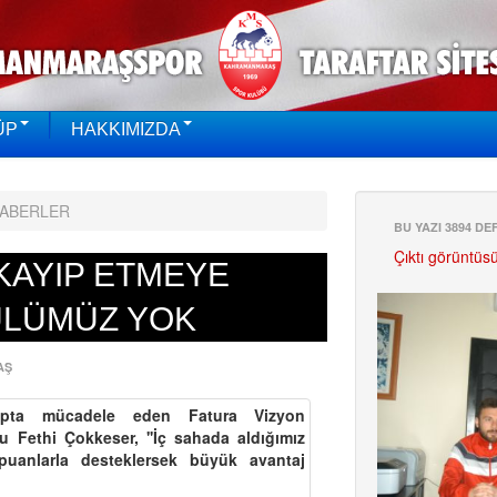
ÜP
HAKKIMIZDA
HABERLER
BU YAZI 3894 D
Çıktı görüntüs
KAYIP ETMEYE
LÜMÜZ YOK
AŞ
upta mücadele eden Fatura Vizyon
Fethi Çokkeser, ''İç sahada aldığımız
puanlarla desteklersek büyük avantaj