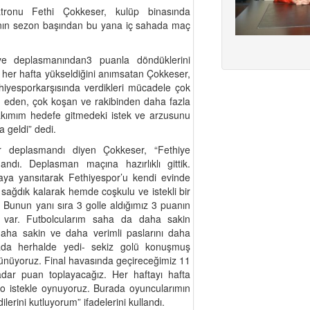
atronu Fethi Çokkeser, kulüp binasında
mının sezon başından bu yana iç sahada maç
ye deplasmanından3 puanla döndüklerini
n her hafta yükseldiğini anımsatan Çokkeser,
iyesporkarşısında verdikleri mücadele çok
e eden, çok koşan ve rakibinden daha fazla
 Takımım hedefe gitmedeki istek ve arzusunu
 geldi” dedi.
 deplasmandı diyen Çokkeser, “Fethiye
ndı. Deplasman maçına hazırlıklı gittik.
haya yansıtarak Fethiyespor’u kendi evinde
sağdık kalarak hemde coşkulu ve istekli bir
 Bunun yanı sıra 3 golle aldığımız 3 puanın
on var. Futbolcularım saha da daha sakin
daha sakin ve daha verimli paslarını daha
da herhalde yedi- sekiz golü konuşmuş
üşünüyoruz. Final havasında geçireceğimiz 11
adar puan toplayacağız. Her haftayı hafta
e o istekle oynuyoruz. Burada oyuncularımın
erini kutluyorum” ifadelerini kullandı.