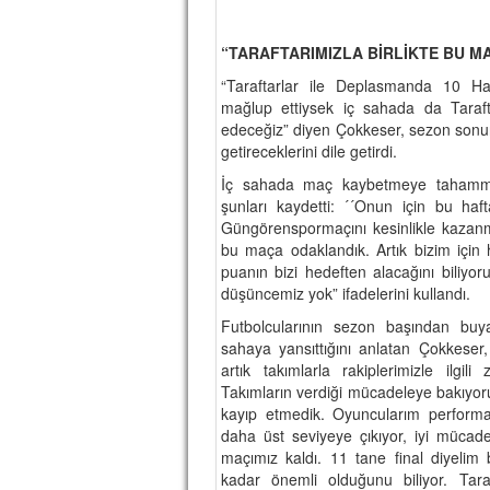
“TARAFTARIMIZLA BİRLİKTE BU M
“Taraftarlar ile Deplasmanda 10 Haf
mağlup ettiysek iç sahada da Taraf
edeceğiz” diyen Çokkeser, sezon sonu
getireceklerini dile getirdi.
İç sahada maç kaybetmeye tahammül
şunları kaydetti: ´´Onun için bu ha
Güngörenspormaçını kesinlikle kazanma
bu maça odaklandık. Artık bizim için
puanın bizi hedeften alacağını biliy
düşüncemiz yok” ifadelerini kullandı.
Futbolcularının sezon başından buy
sahaya yansıttığını anlatan Çokkeser, 
artık takımlarla rakiplerimizle ilgil
Takımların verdiği mücadeleye bakıyo
kayıp etmedik. Oyuncularım performan
daha üst seviyeye çıkıyor, iyi mücad
maçımız kaldı. 11 tane final diyelim 
kadar önemli olduğunu biliyor. Taraf