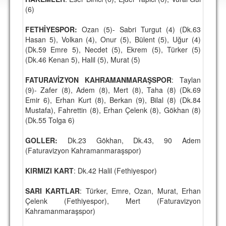
DEPLASMAN
(6)
LİSANSLI ÜRÜNLER
FETHİYESPOR:
Ozan (5)- Sabri Turgut (4) (Dk.63
Hasan 5), Volkan (4), Onur (5), Bülent (5), Uğur (4)
MULTİMEDYA
(Dk.59 Emre 5), Necdet (5), Ekrem (5), Türker (5)
(Dk.46 Kenan 5), Halil (5), Murat (5)
FOTOĞRAF & VİDEOLAR
FATURAVİZYON KAHRAMANMARAŞSPOR
: Taylan
MARŞ & TEZAHÜRATLAR
(9)- Zafer (8), Adem (8), Mert (8), Taha (8) (Dk.69
Emir 6), Erhan Kurt (8), Berkan (9), Bilal (8) (Dk.84
KULÜP
Mustafa), Fahrettin (8), Erhan Çelenk (8), Gökhan (8)
(Dk.55 Tolga 6)
AMBLEM
SPOR TESİSLERİ
GOLLER:
Dk.23 Gökhan, Dk.43, 90 Adem
(Faturavizyon Kahramanmaraşspor)
YÖNETİM KURULU
KIRMIZI KART
: Dk.42 Halil (Fethiyespor)
PERSONEL
SARI KARTLAR
: Türker, Emre, Ozan, Murat, Erhan
SPONSORLAR
Çelenk (Fethiyespor), Mert (Faturavizyon
Kahramanmaraşspor)
TARİHÇE