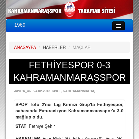
1969
LİG & KUPA
BU SEZON
ANASAYFA
/
HABERLER
/
MAÇLAR
PUAN DURUMU
FİKSTÜR
FETHİYESPOR 0-3
KADRO
KAHRAMANMARAŞSPOR
A TAKIM KADROSU
JAVRA_46
|
24.02.2013 13:01
, KAHRAMANMARAŞ
TEKNİK KADRO
SPOR Toto 2'nci Lig Kırmızı Grup'ta Fethiyespor,
TRANSFERLER
sahasında Faturavizyon Kahramanmaraşspor'a 3-0
mağlup oldu.
TARAFTAR
STAT
: Fethiye Şehir
BİLETLER
HAKEMLER
: Eser Binici (6), Ejder Yapıcı (6), Vural Gül