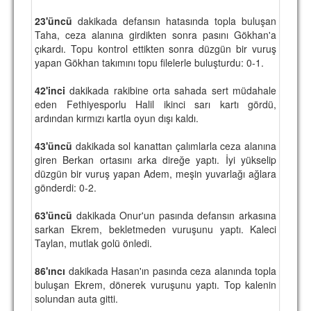
TARİHİ BAŞARILAR
23'üncü
dakikada defansın hatasında topla buluşan
Taha, ceza alanına girdikten sonra pasını Gökhan'a
BASINDAN
çıkardı. Topu kontrol ettikten sonra düzgün bir vuruş
yapan Gökhan takımını topu filelerle buluşturdu: 0-1.
KUPA MAÇLARI
42'inci
dakikada rakibine orta sahada sert müdahale
ESKi BAŞKANLAR
eden Fethiyesporlu Halil ikinci sarı kartı gördü,
ardından kırmızı kartla oyun dışı kaldı.
ESKİ HOCALAR
43'üncü
dakikada sol kanattan çalımlarla ceza alanına
HAKKIMIZDA
giren Berkan ortasını arka direğe yaptı. İyi yükselip
düzgün bir vuruş yapan Adem, meşin yuvarlağı ağlara
MİSYON
gönderdi: 0-2.
HAKKIMIZDA
63'üncü
dakikada Onur'un pasında defansın arkasına
sarkan Ekrem, bekletmeden vuruşunu yaptı. Kaleci
İRTİBAT
Taylan, mutlak golü önledi.
SİTE İSTATİSTİKLERİ
86'ıncı
dakikada Hasan'ın pasında ceza alanında topla
buluşan Ekrem, dönerek vuruşunu yaptı. Top kalenin
REKLAM YAYINI
solundan auta gitti.