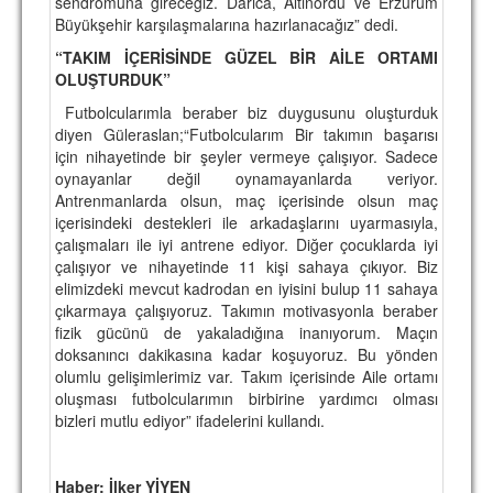
sendromuna gireceğiz. Darıca, Altınordu ve Erzurum
Büyükşehir karşılaşmalarına hazırlanacağız” dedi.
“TAKIM İÇERİSİNDE GÜZEL BİR AİLE ORTAMI
OLUŞTURDUK”
Futbolcularımla beraber biz duygusunu oluşturduk
diyen Güleraslan;“Futbolcularım Bir takımın başarısı
için nihayetinde bir şeyler vermeye çalışıyor. Sadece
oynayanlar değil oynamayanlarda veriyor.
Antrenmanlarda olsun, maç içerisinde olsun maç
içerisindeki destekleri ile arkadaşlarını uyarmasıyla,
çalışmaları ile iyi antrene ediyor. Diğer çocuklarda iyi
çalışıyor ve nihayetinde 11 kişi sahaya çıkıyor. Biz
elimizdeki mevcut kadrodan en iyisini bulup 11 sahaya
çıkarmaya çalışıyoruz. Takımın motivasyonla beraber
fizik gücünü de yakaladığına inanıyorum. Maçın
doksanıncı dakikasına kadar koşuyoruz. Bu yönden
olumlu gelişimlerimiz var. Takım içerisinde Aile ortamı
oluşması futbolcularımın birbirine yardımcı olması
bizleri mutlu ediyor” ifadelerini kullandı.
Haber: İlker YİYEN