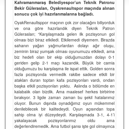
Kahramanmaraş Belediyespor’un Teknik Patronu
DEPLASMAN
Bekir Güleraslan, Oyakrenaultspor maçında alınan
sonucu çok iyi hazırlanmalarına bağladı.
LİSANSLI ÜRÜNLER
OyakRenaultsppor maçının çok zor olacağını biliyorduk
MULTİMEDYA
ve ona göre hazırlandık diyen Teknik Patron
Güleraslan; “Karşılaşmada gelen ilk pozisyonun gol
FOTOĞRAF & VİDEOLAR
olması bizi biraz etkiledi. Etkilemedi diyemem. Birazda
sahanın yağan yağmurlardan dolayı ağır oluşu,
MARŞ & TEZAHÜRATLAR
zeminin biraz yumşak olması oyunumuzu etkiledi, ama
biz hedefi olan bir ekip olduğumuzdan dolayı 0-1
KULÜP
geriden gelip 2-1 maçı kazandık. Büyük bir camia
olduğumuzu bu karşılaşma ile ispat ettik. Golden sonra
AMBLEM
fazla pozisyonda vermedik rakibe sadece etkili bir
SPOR TESİSLERİ
atakları duran toptan kafa pozisyonları vardı, ondan
başka etkili pozisyonları yoktu. Aslında o bölümde en
YÖNETİM KURULU
kalabalık olan bizdik. Ama maalesef herkes birbirine
bırakıyor. 3 ligde zaman zaman bu şekil hatalarımız
PERSONEL
oluyor. Bunun dışında oynadığımız oyun mükemmel
denilebilecek bir kalitedeydi. Oyun açısından topa
SPONSORLAR
sahip olma iyi düzeydeydi. Karşılaşmada 3-1, 4-1’i
yakalayacak pozisyonlarımız oldu ama
değerlendiremedik. Ama futbol şansı işte gol olmayınca
TARİHÇE