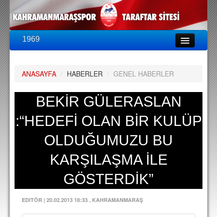
1969
LİG & KUPA
BU SEZON
ANASAYFA
/
HABERLER
/
GENEL HABERLER
PUAN DURUMU
FİKSTÜR
BEKİR GÜLERASLAN
KADRO
:“HEDEFİ OLAN BİR KULÜP
A TAKIM KADROSU
OLDUĞUMUZU BU
TEKNİK KADRO
KARŞILAŞMA İLE
TRANSFERLER
GÖSTERDİK”
TARAFTAR
EDITÖR
|
20.02.2013 18:33
, KAHRAMANMARAŞ
BİLETLER