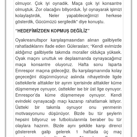
olmuyor. Çok iyi oynadık. Maça çok iyi konsantre
TARİHİ BAŞARILAR
olmuştuk. Zor olacağını biliyorduk. İyi oynayarak işimizi
kolaylaştırdık, Neler yapabileceğimizi herkese
BASINDAN
gösterdik, Gücümüzü sergiledik" diye konuştu.
“HEDEFİMİZDEN KOPMUŞ DEĞİLİZ”
KUPA MAÇLARI
Oyakreanultspor karşılaşmasından alınan galibiyetle
ESKi BAŞKANLAR
rahatladıklarını ifade eden Güleraslan; “Kendi evimizde
aldığımız galibiyetle takımda moraller oldukça yüksek.
ESKİ HOCALAR
Oyak maçını unuttuk ve deplasmanda oynayacağımız
maça konsantre oluyoruz. Hafta sonu Isparta
HAKKIMIZDA
Emrespor maçına gideceğiz. Bu karşılaşmanında kolay
geçeceğini düşünmüyoruz aslında nihayetinde ligde
MİSYON
üsttekilerle alttakiler bir ayrım içerisinde alttakiler küme
düşmemeye oynuyor, üsttekiler ise bir üst lige oynuyor.
HAKKIMIZDA
Emrespor’da küme düşmemeye oynuyor. Kendi
evindeki oynayacağı maçı kazanıp rahatlamak istiyor.
İRTİBAT
Üstteki bir takımla oynuyor onu yenmenin
motivasyonunu düşünüyor. Bizde bu tür şeylerin
SİTE İSTATİSTİKLERİ
hepsini biliyoruz ve futbolcularımla beraber bu tür
olaylara hazırım. Bizde aynı şekilde karşı direnci
REKLAM YAYINI
göstererek galip gelerek 1 haftada üç maç