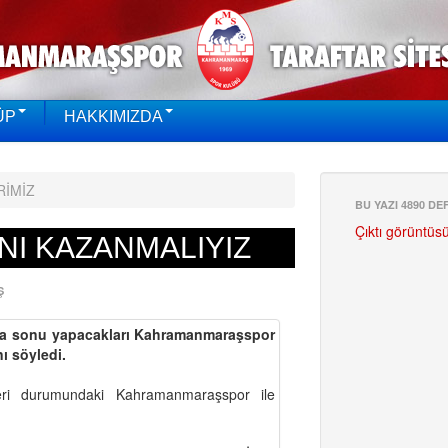
ÜP
HAKKIMIZDA
RİMİZ
BU YAZI 4890 D
Çıktı görüntüs
NI KAZANMALIYIZ
Ş
hafta sonu yapacakları Kahramanmaraşspor
ı söyledi.
eri durumundaki Kahramanmaraşspor ile