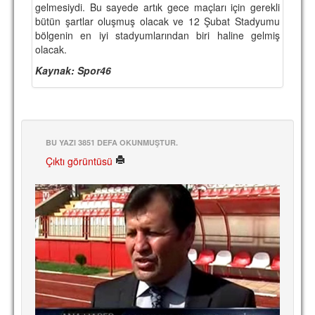
gelmesiydi. Bu sayede artık gece maçları için gerekli
TARİHİ BAŞARILAR
bütün şartlar oluşmuş olacak ve 12 Şubat Stadyumu
bölgenin en iyi stadyumlarından biri haline gelmiş
BASINDAN
olacak.
Kaynak: Spor46
KUPA MAÇLARI
ESKi BAŞKANLAR
ESKİ HOCALAR
BU YAZI 3851 DEFA OKUNMUŞTUR.
HAKKIMIZDA
Çıktı görüntüsü
MİSYON
HAKKIMIZDA
İRTİBAT
SİTE İSTATİSTİKLERİ
REKLAM YAYINI