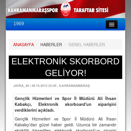
1969
LİG & KUPA
BU SEZON
ANASAYFA
/
HABERLER
/
GENEL HABERLER
PUAN DURUMU
FİKSTÜR
ELEKTRONİK SKORBORD
KADRO
GELİYOR!
A TAKIM KADROSU
JAVRA_46
|
28.10.2012 22:05
, KAHRAMANMARAŞ
TEKNİK KADRO
Gençlik Hizmetleri ve Spor İl Müdürü Ali İhsan
TRANSFERLER
Kabakçı, Elektronik skorboard'un siparişini
verdiklerini açıkladı.
TARAFTAR
Gençlik Hizmetleri ve Spor İl Müdürü Ali İhsan
BİLETLER
Kabakçı’dan güzel haber geldi. Uzunca bir zamandır
eksikliği hissedilen elektronik skorboard’un siparişi