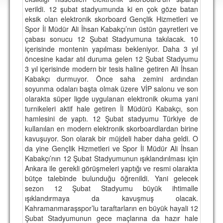
DEPLASMAN
verildi. 12 şubat stadyumunda ki en çok göze batan
eksik olan elektronik skorboard Gençlik Hizmetleri ve
LİSANSLI ÜRÜNLER
Spor İl Müdür Ali İhsan Kabakçı’nın üstün gayretleri ve
çabası sonucu 12 Şubat Stadyumuna takılacak. 10
MULTİMEDYA
içerisinde montenin yapılması bekleniyor. Daha 3 yıl
öncesine kadar atıl duruma gelen 12 Şubat Stadyumu
FOTOĞRAF & VİDEOLAR
3 yıl içerisinde modern bir tesis haline getiren Ali İhsan
Kabakçı durmuyor. Önce saha zemini ardından
MARŞ & TEZAHÜRATLAR
soyunma odaları başta olmak üzere VİP salonu ve son
olarakta süper ligde uygulanan elektronik okuma yani
KULÜP
turnikeleri aktif hale getiren İl Müdürü Kabakçı, son
hamlesini de yaptı. 12 Şubat stadyumu Türkiye de
AMBLEM
kullanılan en modern elektronik skorboardlardan birine
SPOR TESİSLERİ
kavuşuyor. Son olarak bir müjdeli haber daha geldi. O
da yine Gençlik Hizmetleri ve Spor İl Müdür Ali İhsan
YÖNETİM KURULU
Kabakçı’nın 12 Şubat Stadyumunun ışıklandırılması için
Ankara ile gerekli görüşmeleri yaptığı ve resmi olarakta
PERSONEL
bütçe talebinde bulunduğu öğrenildi. Yani gelecek
sezon 12 Şubat Stadyumu büyük ihtimalle
SPONSORLAR
ışıklandırmaya da kavuşmuş olacak.
Kahramanmaraşspor’lu taraftarların en büyük hayali 12
Şubat Stadyumunun gece maçlarına da hazır hale
TARİHÇE