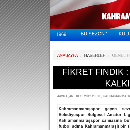
BU SEZON
KUL
1969
ANASAYFA
/
HABERLER
/
GENEL 
FİKRET FINDIK 
KALKI
JAVRA_46
|
18.10.2012 20:30
, KAHRAMANMAR
Kahramanmaraşspor geçen sezo
Belediyespor Bölgesel Amatör Lig
Kahramanmaraşspor camiasına büyü
futbol adına Kahramanmaraşlı bir 