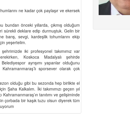
humlarını ne kadar çok paylaşır ve ekersek
nu bundan önceki yıllarda, çıkmış olduğum
 sürekli deklare edip durmuştuk. Gelin bir
ne barış, sevgi, kardeşlik tohumlarını ekip
için yeşertelim.
 şehrimizde iki profesyonel takımımız var
rekirken, Koskoca Madalyalı şehirde
elediyespor ayrışımı yapanlar olduğunu
 Kahramanmaraş’lı sporsever olarak çok
ezon olduğu gibi bu sezonda hep birlikte el
çin Şaha Kalkalım. İki takımımızı geçen yıl
p Kahramanmaraş’ın tanıtımı ve gelişiminde
n çorbada bir kaşık tuzu olsun diyerek tüm
unuyorum