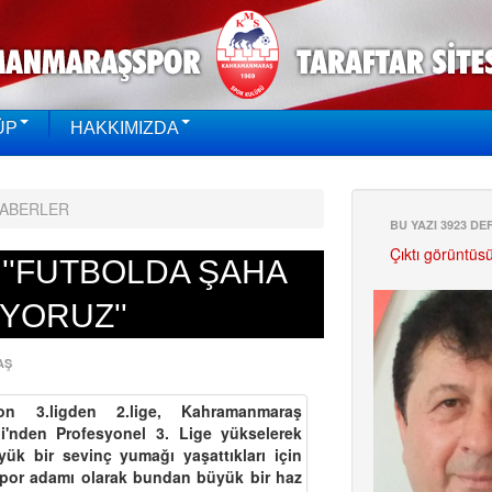
ÜP
HAKKIMIZDA
HABERLER
BU YAZI 3923 D
Çıktı görüntüs
: ''FUTBOLDA ŞAHA
YORUZ''
AŞ
n 3.ligden 2.lige, Kahramanmaraş
i'nden Profesyonel 3. Lige yükselerek
k bir sevinç yumağı yaşattıkları için
spor adamı olarak bundan büyük bir haz