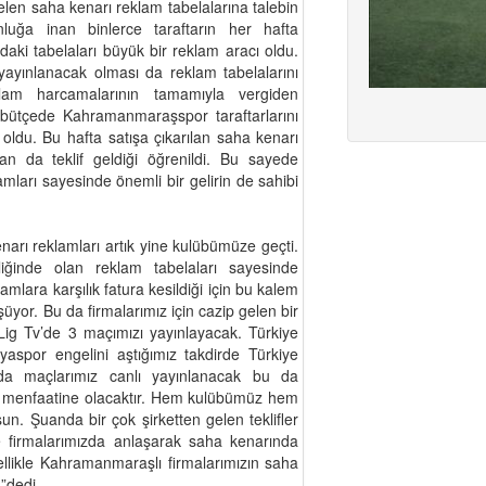
len saha kenarı reklam tabelalarına talebin
luğa inan binlerce taraftarın her hafta
aki tabelaları büyük bir reklam aracı oldu.
yayınlanacak olması da reklam tabelalarını
am harcamalarının tamamıyla vergiden
 bütçede Kahramanmaraşspor taraftarlarını
 oldu. Bu hafta satışa çıkarılan saha kenarı
dan da teklif geldiği öğrenildi. Bu sayede
arı sayesinde önemli bir gelirin de sahibi
arı reklamları artık yine kulübümüze geçti.
inde olan reklam tabelaları sayesinde
mlara karşılık fatura kesildiği için bu kalem
şüyor. Bu da firmalarımız için cazip gelen bir
Lig Tv’de 3 maçımızı yayınlayacak. Türkiye
spor engelini aştığımız takdirde Türkiye
a maçlarımız canlı yayınlanacak bu da
k menfaatine olacaktır. Hem kulübümüz hem
sun. Şuanda bir çok şirketten gelen teklifler
e firmalarımızda anlaşarak saha kenarında
ellikle Kahramanmaraşlı firmalarımızın saha
.”dedi.