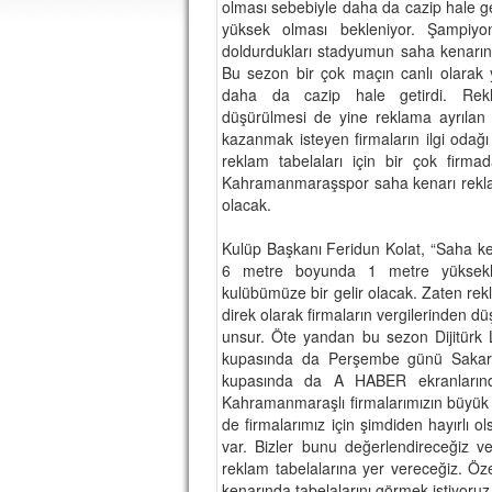
olması sebebiyle daha da cazip hale ge
yüksek olması bekleniyor. Şampiyon
doldurdukları stadyumun saha kenarınd
Bu sezon bir çok maçın canlı olarak 
daha da cazip hale getirdi. Rekl
düşürülmesi de yine reklama ayrılan
kazanmak isteyen firmaların ilgi odağı
reklam tabelaları için bir çok firma
Kahramanmaraşspor saha kenarı reklaml
olacak.
Kulüp Başkanı Feridun Kolat, “Saha ken
6 metre boyunda 1 metre yüksekliğ
kulübümüze bir gelir olacak. Zaten rekla
direk olarak firmaların vergilerinden dü
unsur. Öte yandan bu sezon Dijitürk 
kupasında da Perşembe günü Sakarya
kupasında da A HABER ekranlarınd
Kahramanmaraşlı firmalarımızın büyü
de firmalarımız için şimdiden hayırlı ol
var. Bizler bunu değerlendireceğiz v
reklam tabelalarına yer vereceğiz. Öz
kenarında tabelalarını görmek istiyoruz