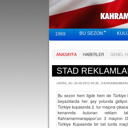
BU SEZON
KUL
1969
ANASAYFA
/
HABERLER
/
GENEL 
STAD REKLAMLAR
JAVRA_46
|
24.09.2012 09:38
, KAHRAMANMAR
Bu sezon hem ligde hem de Türkiye k
beyazlılarda her şey yolunda gidiy
Türkiye kupasında 2. tur maçına çıkac
kenarında bulunan reklam tab
Kahramanmaraşspor’un 3 maçının Dij
Türkiye Kupasında bir üst turda maç