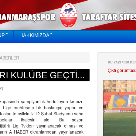
ÜP
HAKKIMIZDA
HABERLER
BU YAZI 4620 D
Çıktı görüntüs
I KULÜBE GEÇTİ...
AŞ
upasında şampiyonluk hedefleyen kırmızı-
or. Lige muhteşem bir başlangıç yapan ve
ak olan temsilcimiz 12 Şubat Stadyumu saha
elaları ihalesini aldı. Bu sezon
itürk Lig Tv’den yayınlanacak olması ve
ların A HABER ekranlarından yayınlanacak